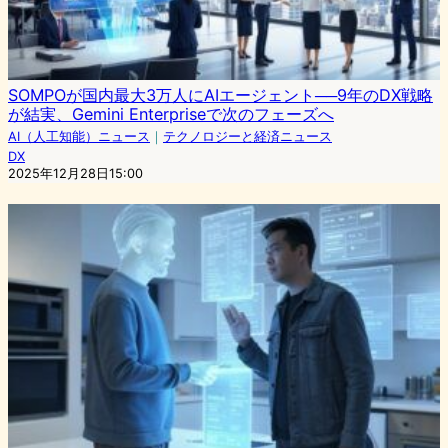
SOMPOが国内最大3万人にAIエージェント──9年のDX戦略
が結実、Gemini Enterpriseで次のフェーズへ
AI（人工知能）ニュース
｜
テクノロジーと経済ニュース
DX
2025年12月28日15:00