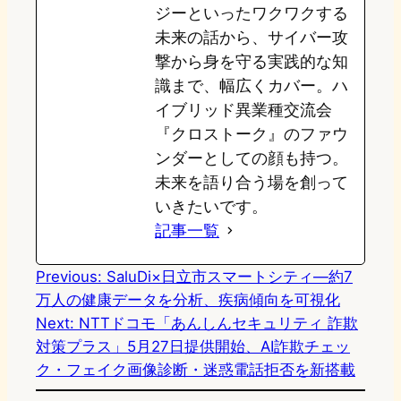
ジーといったワクワクする
未来の話から、サイバー攻
撃から身を守る実践的な知
識まで、幅広くカバー。ハ
イブリッド異業種交流会
『クロストーク』のファウ
ンダーとしての顔も持つ。
未来を語り合う場を創って
いきたいです。
記事一覧
Previous:
SaluDi×日立市スマートシティ―約7
万人の健康データを分析、疾病傾向を可視化
Next:
NTTドコモ「あんしんセキュリティ 詐欺
対策プラス」5月27日提供開始、AI詐欺チェッ
ク・フェイク画像診断・迷惑電話拒否を新搭載