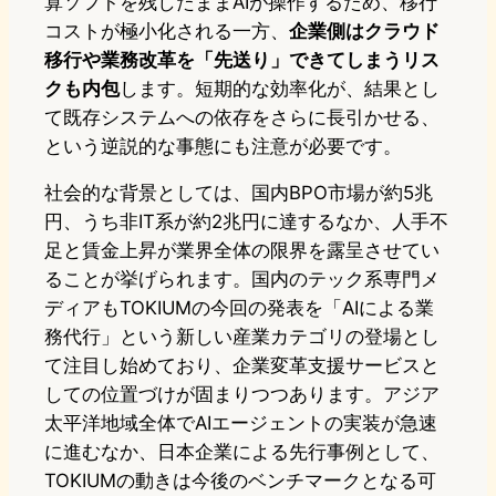
算ソフトを残したままAIが操作するため、移行
コストが極小化される一方、
企業側はクラウド
移行や業務改革を「先送り」できてしまうリス
クも内包
します。短期的な効率化が、結果とし
て既存システムへの依存をさらに長引かせる、
という逆説的な事態にも注意が必要です。
社会的な背景としては、国内BPO市場が約5兆
円、うち非IT系が約2兆円に達するなか、人手不
足と賃金上昇が業界全体の限界を露呈させてい
ることが挙げられます。国内のテック系専門メ
ディアもTOKIUMの今回の発表を「AIによる業
務代行」という新しい産業カテゴリの登場とし
て注目し始めており、企業変革支援サービスと
しての位置づけが固まりつつあります。アジア
太平洋地域全体でAIエージェントの実装が急速
に進むなか、日本企業による先行事例として、
TOKIUMの動きは今後のベンチマークとなる可