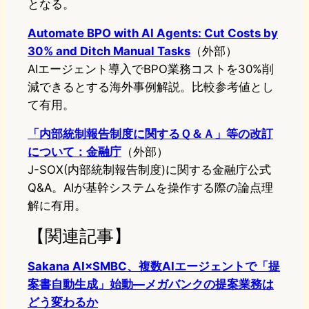
となる。
Automate BPO with AI Agents: Cut Costs by
30% and Ditch Manual Tasks
（外部）
AIエージェント導入でBPO業務コストを30%削
減できるとする海外事例解説。比較参考値とし
て有用。
「内部統制報告制度に関するＱ＆Ａ」等の改訂
について：金融庁
（外部）
J-SOX(内部統制報告制度)に関する金融庁公式
Q&A。AIが基幹システムを操作する際の論点理
解に有用。
【関連記事】
Sakana AI×SMBC、複数AIエージェントで「提
案書自動生成」始動―メガバンクの提案業務は
どう変わるか