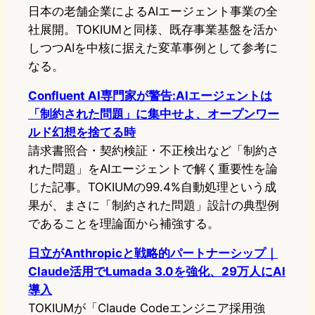
日本の老舗企業によるAIエージェント事業の全
社展開。TOKIUMと同様、既存事業基盤を活か
しつつAIを中核に据えた変革事例として参考に
なる。
Confluent AI専門家が警告:AIエージェントは
「制約された問題」に集中せよ、オープンワー
ルド幻想を捨てる時
請求書照合・契約検証・不正検出など「制約さ
れた問題」をAIエージェントで解く重要性を論
じた記事。TOKIUMの99.4%自動処理という成
果が、まさに「制約された問題」設計の典型例
であることを理論面から補強する。
日立がAnthropicと戦略的パートナーシップ｜
Claude活用でLumada 3.0を強化、29万人にAI
導入
TOKIUMが「Claude Codeエンジニア採用強