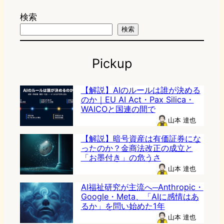
検索
検索
Pickup
【解説】AIのルールは誰が決める
のか｜EU AI Act・Pax Silica・
WAICOと国連の間で
山本 達也
【解説】暗号資産は有価証券にな
ったのか？金商法改正の成立と
「お墨付き」の危うさ
山本 達也
AI福祉研究が主流へ─Anthropic・
Google・Meta、「AIに感情はあ
るか」を問い始めた1年
山本 達也