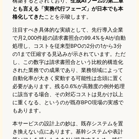
構築するとされており、
生成AIブームの第二章
とも言える「実務代行フェーズ」が日本でも本
格化してきた
ことを示唆します。
注目すべき具体的な実績として、先行導入企業
で月2,000件超の請求書照合の99.4%をAIが自動
処理し、コストを従来型BPOの2分の1から3分
の1まで圧縮する見込みが示されています。ただ
し、この数字は請求書照合という比較的構造化
された業務での成果であり、業務領域によって
自動化率が大きく変動する可能性は念頭に置く
必要があります。残る0.6%が高難度の例外処理
に該当する場合、その対応コストは見かけ以上
に重くなる、というのが既存BPO現場の実感で
もあります。
本サービスの設計上の妙は、既存システムを置
き換えない点にあります。基幹システムや表計