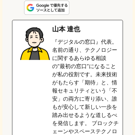
n
s
u
c
t
e
t
e
e
e
山本 達也
o
s
b
n
『デジタルの窓口』代表。
d
k
o
a
名前の通り、テクノロジー
o
y
o
に関するあらゆる相談
の”最初の窓口”になること
n
k
が私の役割です。未来技術
がもたらす「期待」と、情
報セキュリティという「不
安」の両方に寄り添い、誰
もが安心して新しい一歩を
踏み出せるような道しるべ
を発信します。 ブロックチ
ェーンやスペーステクノロ