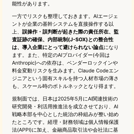
能性があります。
一方でリスクも整理しておきます。AIエージェ
ントが企業の基幹システムを直接操作する以
上、
誤操作・誤判断が起きた際の責任所在、監
査証跡の確保、内部統制(J-SOX)との整合性
は、導入企業にとって避けられない論点
になり
ます。また、特定のAIプロバイダー(今回は
Anthropic)への依存は、ベンダーロックインや
料金変動リスクを生みます。Claude Codeエン
ジニアという固有スキルを持つ人材市場の薄さ
も、スケール時のボトルネックとなり得ます。
規制面では、日本は2025年5月にAI関連技術の
研究開発・利活用推進法を成立させており、AI
戦略本部を中心とした統治の枠組みが整い始め
たところです。経理・財務領域は個人情報保護
法(APPI)に加え、金融商品取引法や会社法に基