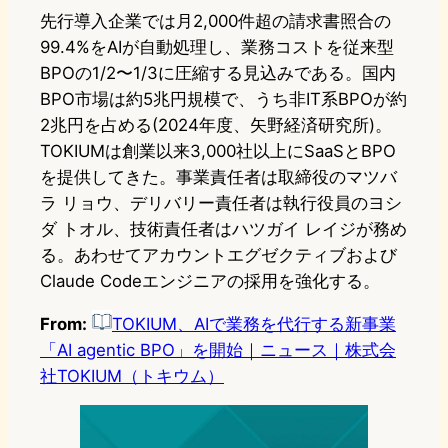
先行導入企業では月2,000件超の請求書照合の
99.4%をAIが自動処理し、業務コストを従来型
BPOの1/2〜1/3に圧縮する見込みである。国内
BPO市場は約5兆円規模で、うち非IT系BPOが約
2兆円を占める(2024年度、矢野経済研究所)。
TOKIUMは創業以来3,000社以上にSaaSとBPO
を提供してきた。事業責任者は取締役のマツバ
ラ リョウ、デリバリー責任者は執行役員のヨシ
ダ トオル、技術責任者はハツガイ レイジが務め
る。あわせてアカウントエグゼクティブおよび
Claude Codeエンジニアの採用を強化する。
From:
TOKIUM、AIで業務を代行する新事業
「AI agentic BPO」を開始｜ニュース｜株式会
社TOKIUM（トキウム）