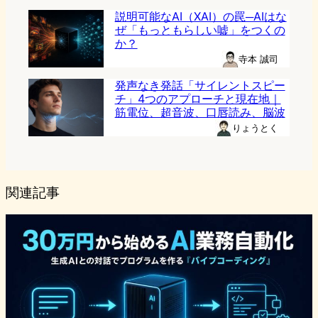
説明可能なAI（XAI）の罠─AIはな
ぜ「もっともらしい嘘」をつくの
か？
寺本 誠司
発声なき発話「サイレントスピー
チ」4つのアプローチと現在地｜
筋電位、超音波、口唇読み、脳波
りょうとく
関連記事