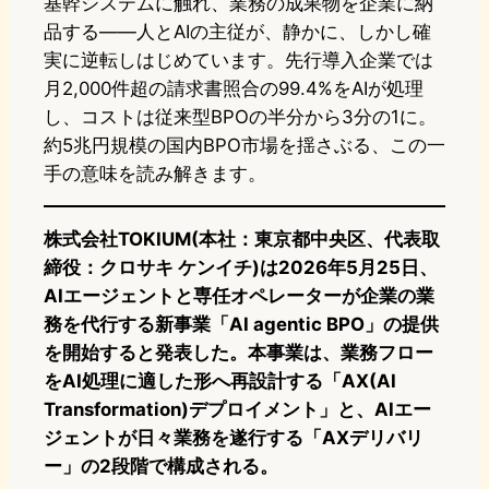
基幹システムに触れ、業務の成果物を企業に納
品する——人とAIの主従が、静かに、しかし確
実に逆転しはじめています。先行導入企業では
月2,000件超の請求書照合の99.4%をAIが処理
し、コストは従来型BPOの半分から3分の1に。
約5兆円規模の国内BPO市場を揺さぶる、この一
手の意味を読み解きます。
株式会社TOKIUM(本社：東京都中央区、代表取
締役：クロサキ ケンイチ)は2026年5月25日、
AIエージェントと専任オペレーターが企業の業
務を代行する新事業「AI agentic BPO」の提供
を開始すると発表した。本事業は、業務フロー
をAI処理に適した形へ再設計する「AX(AI
Transformation)デプロイメント」と、AIエー
ジェントが日々業務を遂行する「AXデリバリ
ー」の2段階で構成される。