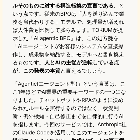
ルそのものに対する構造転換の宣言である
、と
いう点です。従来のBPOは「人を送り込んで業
務を肩代わりする」モデルで、処理量が増えれ
ば人件費も比例して膨らみます。TOKIUMが提
示した「AI agentic BPO」は、この処方箋を
「AIエージェントがお客様のシステムを直接操
作し、成果物を納品する」モデルへと書き換え
るものです。
人とAIの主従が逆転している点
が、この発表の本質
と言えるでしょう。
「Agentic(エージェント型)」という言葉は、こ
こ1年ほどでAI業界の重要キーワードの一つにな
りました。チャットボットやRPAのように決め
られたルールを実行するのではなく、状況判
断・例外検知・自己修正までを自律的に行うAI
を指します。今回のサービスでは、Anthropic社
のClaude Codeを活用してこのエージェントを