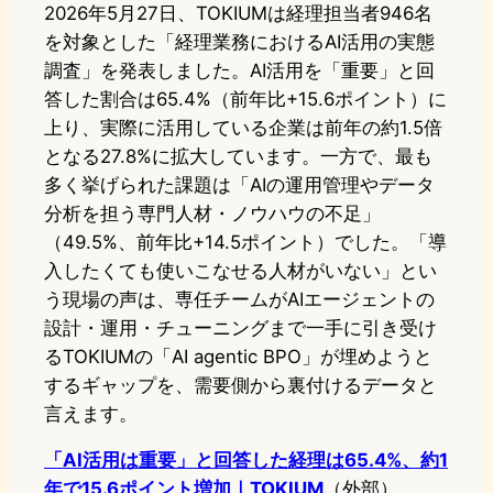
2026年5月27日、TOKIUMは経理担当者946名
を対象とした「経理業務におけるAI活用の実態
調査」を発表しました。AI活用を「重要」と回
答した割合は65.4%（前年比+15.6ポイント）に
上り、実際に活用している企業は前年の約1.5倍
となる27.8%に拡大しています。一方で、最も
多く挙げられた課題は「AIの運用管理やデータ
分析を担う専門人材・ノウハウの不足」
（49.5%、前年比+14.5ポイント）でした。「導
入したくても使いこなせる人材がいない」とい
う現場の声は、専任チームがAIエージェントの
設計・運用・チューニングまで一手に引き受け
るTOKIUMの「AI agentic BPO」が埋めようと
するギャップを、需要側から裏付けるデータと
言えます。
「AI活用は重要」と回答した経理は65.4%、約1
年で15.6ポイント増加｜TOKIUM
（外部）