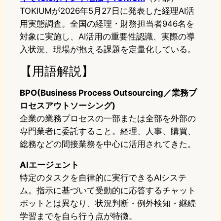
TOKIUMが2026年5月27日に発表した経理AI活
用実態調査。全国の経理・財務担当者946名を
対象に実施し、AI活用の重要性認識、実際の導
入状況、現場が抱える課題を定量化している。
【用語解説】
BPO(Business Process Outsourcing／業務プ
ロセスアウトソーシング)
企業の業務プロセスの一部または全部を外部の
専門業者に委託すること。経理、人事、購買、
総務などの間接業務を中心に活用されてきた。
AIエージェント
特定のタスクを自律的に実行できるAIシステ
ム。指示に基づいて受動的に応答するチャット
ボットとは異なり、状況判断・例外検知・継続
学習までを自ら行う点が特徴。