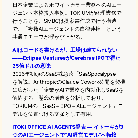
日本企業によるホワイトカラー業務へのAIエー
ジェント本格投入事例。TOKIUMが経理業務で
行うことを、SMBCは提案書作成で行う構造
で、「複数AIエージェントの自律連携」という
共通モチーフが浮かび上がる。
AIはコードを書けるが、工場は建てられない
——Eclipse VenturesがCerebras IPOで得た
25億ドルの意味
2026年初頭のSaaS株急落「SaaSpocalypse」
を解説。AnthropicのClaude Cowork公開を契機
に広がった「企業がAIで業務を内製化しSaaSを
解約する」懸念の構造を分析しており、
TOKIUMの「SaaS＋BPO＋AIエージェント」モ
デルを位置づける文脈として有用。
ITOKI OFFICE AI AGENTS発表 ― イトーキが3
つのAIエージェントで”AI経営モデル”へ転換