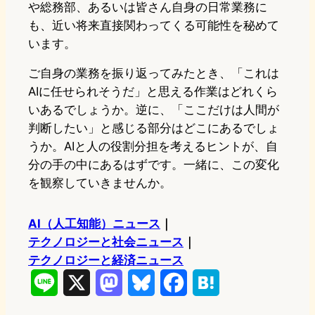
や総務部、あるいは皆さん自身の日常業務に
も、近い将来直接関わってくる可能性を秘めて
います。
ご自身の業務を振り返ってみたとき、「これは
AIに任せられそうだ」と思える作業はどれくら
いあるでしょうか。逆に、「ここだけは人間が
判断したい」と感じる部分はどこにあるでしょ
うか。AIと人の役割分担を考えるヒントが、自
分の手の中にあるはずです。一緒に、この変化
を観察していきませんか。
AI（人工知能）ニュース
｜
テクノロジーと社会ニュース
｜
テクノロジーと経済ニュース
L
X
M
B
F
H
i
a
l
a
a