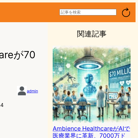
検
索
関連記事
areが70
admin
34
Ambience HealthcareがAIで
医療業界に革新、7000万ド