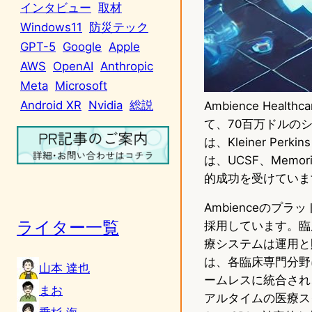
インタビュー
取材
Windows11
防災テック
GPT-5
Google
Apple
AWS
OpenAI
Anthropic
Meta
Microsoft
Android XR
Nvidia
総説
Ambience He
て、70百万ドルの
は、Kleiner Perk
は、UCSF、Memor
的成功を受けていま
Ambienceの
ライター一覧
採用しています。臨
療システムは運用と財
は、各臨床専門分野
山本 達也
ームレスに統合され
まお
アルタイムの医療スク