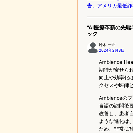
告、アメリカ最低詐
n
“AI医療革新の先駆者
ック
鈴木 一郎
2024年2月8日
Ambience
期待が寄せら
向上や効率化
クセスや医師
Ambienc
言語の訪問後要
改善し、患者
ような進化は
ため、非常に