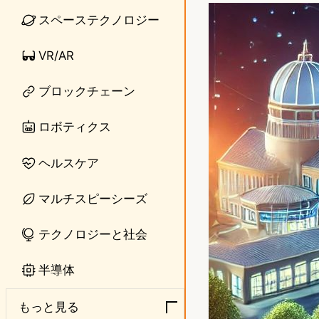
n
s
スペーステクノロジー
e
t
VR/AR
o
ブロックチェーン
d
o
ロボティクス
n
ヘルスケア
マルチスピーシーズ
テクノロジーと社会
半導体
もっと見る