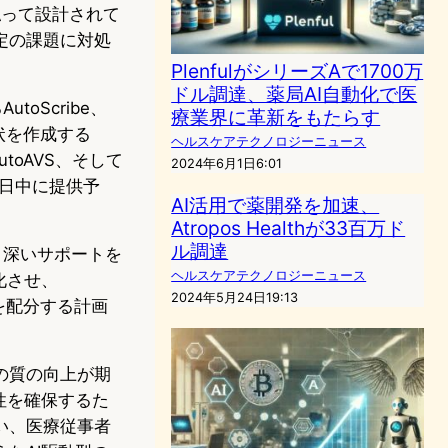
払って設計されて
定の課題に対処
PlenfulがシリーズAで1700万
ドル調達、薬局AI自動化で医
oScribe、
療業界に革新をもたらす
状を作成する
ヘルスケアテクノロジーニュース
toAVS、そして
2024年6月1日6:01
近日中に提供予
AI活用で薬開発を加速、
Atropos Healthが33百万ド
ル調達
り深いサポートを
ヘルスケアテクノロジーニュース
化させ、
2024年5月24日19:13
金を配分する計画
の質の向上が期
性を確保するた
い、医療従事者