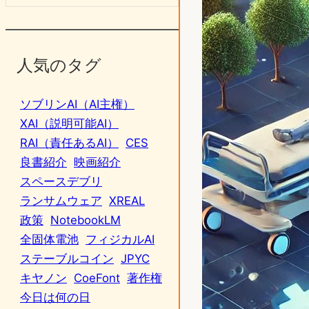
人気のタグ
ソブリンAI（AI主権）
XAI（説明可能AI）
RAI（責任あるAI）
CES
良書紹介
映画紹介
スペースデブリ
ランサムウェア
XREAL
政策
NotebookLM
全固体電池
フィジカルAI
ステーブルコイン
JPYC
キヤノン
CoeFont
著作権
今日は何の日