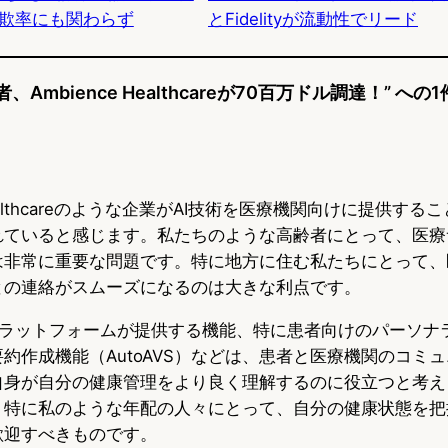
欺率にも関わらず
とFidelityが流動性でリード
k
、Ambience Healthcareが70百万ドル調達！” へ
 Healthcareのような企業がAI技術を医療機関向けに提供す
れていると感じます。私たちのような高齢者にとって、医療
は非常に重要な問題です。特に地方に住む私たちにとって、
との連絡がスムーズになるのは大きな利点です。
eのプラットフォームが提供する機能、特に患者向けのパーソ
約作成機能（AutoAVS）などは、患者と医療機関のコミ
自身が自分の健康管理をより良く理解するのに役立つと考え
、特に私のような年配の人々にとって、自分の健康状態を把
歓迎すべきものです。