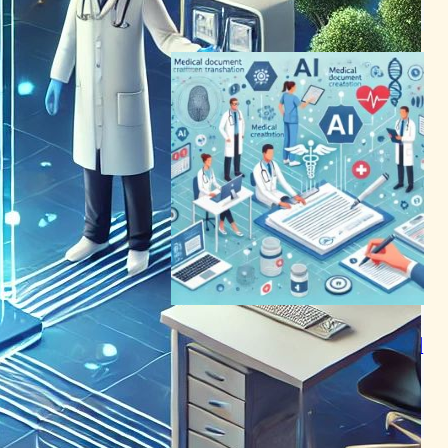
2024年2月17日4:50
医療文書作成の未来を切り拓
くAmbience、7000万ドル調
達で革新加速
AI（人工知能）ニュース
｜
ヘルスケアテクノロジーニュース
2024年2月7日10:34