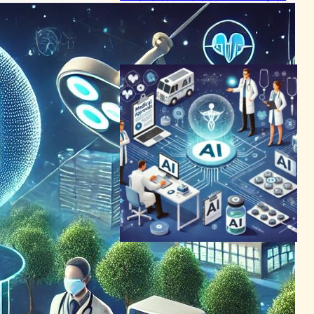
ル調達で未来への一歩
ヘルスケアテクノロジーニュース
2024年2月24日0:44
AI活用で医療承認を革新、
Cohere Healthが巨額資金を
調達
AI（人工知能）ニュース
｜
ヘルスケアテクノロジーニュース