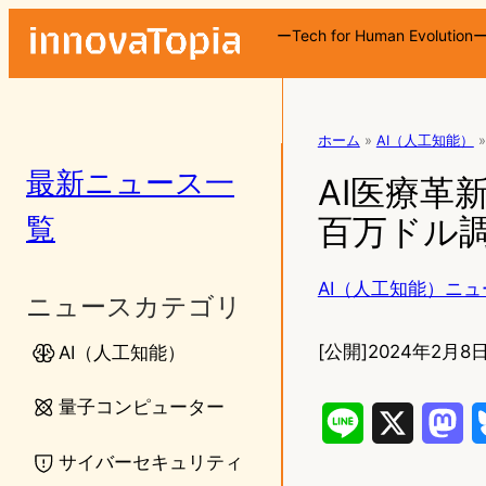
ーTech for Human Evolution
ホーム
»
AI（人工知能）
»
最新ニュース一
AI医療革新の
覧
百万ドル
AI（人工知能）ニュ
ニュースカテゴリ
[公開]
2024年2月8日
AI（人工知能）
量子コンピューター
L
X
M
サイバーセキュリティ
i
a