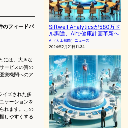
の1件のフィードバ
Siftwell Analyticsが580万ド
ル調達、AIで健康計画革新へ
AI（人工知能）ニュース
2024年2月21日11:34
ることには、大きな
サービスの質の
医療機関へのア
ナライズされた多
ュニケーションを
られます。この
握しやすくする