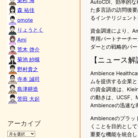
乗杉 海
AutoCDI、効率
た多言語の訪問後要
森 祐佳
るインテリジェントな
omote
りょうとく
資金調達により、A
専用パートナーチーム
Ami
ダーとの戦略的パー
荒木 啓介
【ニュース解
菊池 紗槻
野村貴之
Ambience He
寺本 誠司
ムを提供する企業と
島津耕造
の資金調達は、Klein
の動きは、UCSF、Me
苦田 大起
Ambienceの迅
Ambienceの
アーカイブ
くことを目的として
重要な機能を統合し