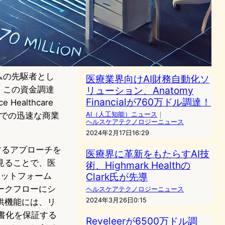
医療業界向けAI財務自動化ソ
リューション、Anatomyが
760万ドル調達！
AI（人工知能）ニュース
2024年3月8日23:56
テムの先駆者とし
医療業界向けAI財務自動化ソ
。この資金調達
リューション、Anatomy
Financialが760万ドル調達！
 Healthcare
ステムでの迅速な商業
AI（人工知能）ニュース
｜
ヘルスケアテクノロジーニュース
2024年2月17日16:29
するアプローチを
医療界に革新をもたらすAI技
見ることで、医
術、Highmark Healthの
ラットフォーム
Clark氏が先導
ークフローにシ
ヘルスケアテクノロジーニュース
2024年3月26日0:15
供機能には、リ
文書化を保証する
Reveleerが6500万ドル調