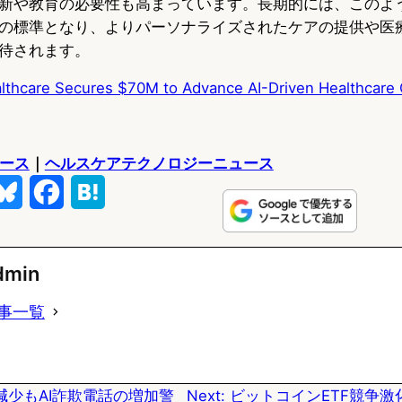
新や教育の必要性も高まっています。長期的には、このよう
の標準となり、よりパーソナライズされたケアの提供や医
待されます。
thcare Secures $70M to Advance AI-Driven Healthcare 
ュース
｜
ヘルスケアテクノロジーニュース
B
F
H
l
a
a
u
c
t
dmin
e
e
e
事一覧
s
b
n
k
o
a
減少もAI詐欺電話の増加警
Next:
ビットコインETF競争激化、
y
o