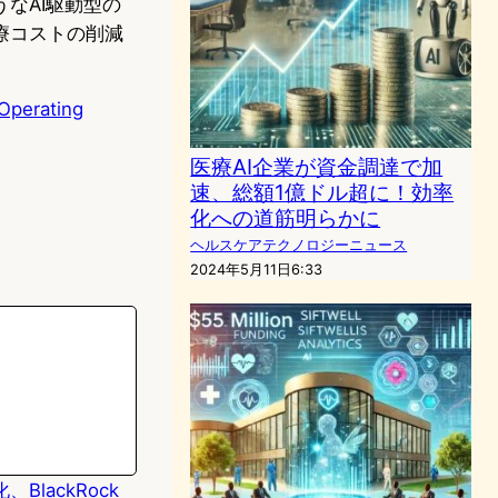
なAI駆動型の
療コストの削減
Operating
医療AI企業が資金調達で加
速、総額1億ドル超に！効率
化への道筋明らかに
ヘルスケアテクノロジーニュース
2024年5月11日6:33
BlackRock