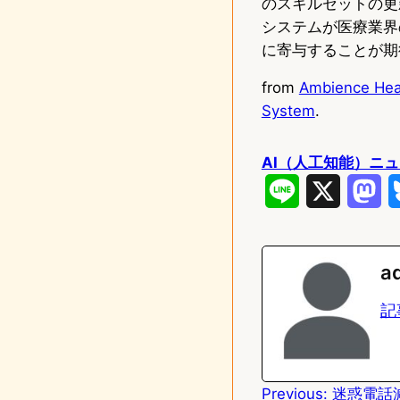
のスキルセットの更
システムが医療業界
に寄与することが期
from
Ambience Heal
System
.
AI（人工知能）ニ
L
X
M
i
a
n
s
a
e
t
記
o
d
Previous:
迷惑電話
o