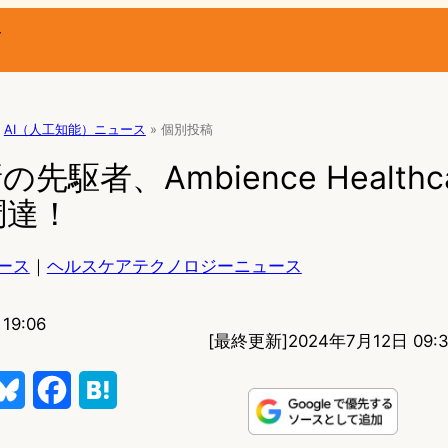
ー
AI（人工知能）ニュース
»
個別投稿
先駆者、Ambience Healthc
調達！
ース
｜
ヘルスケアテクノロジーニュース
19:06
[最終更新]
2024年7月12日 09:
B
F
H
l
a
a