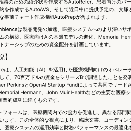
的な相談のための紹介状を作成するAutoRefer、患者向けの
約を作成するAutoAVS、そして近日中に提供予定の、文脈
事前チャート作成機能AutoPrepが含まれます。
mbienceは製品開発の加速、医療システムへのより深いサ
の構築、医療向けAIの基盤モデルの進化、Memorial Her
トナーシップのための資金配分を計画しています。
説】
althcareは、人工知能（AI）を活用した医療機関向けのオペレ
して、70百万ドルの資金をシリーズBで調達したことを発
er PerkinsとOpenAI Startup Fundによって共同でリ
morial Hermann、John Muir Healthなどの主要な医
速な商業的成功に続くものです。
プラットフォームは、医療機関内での協力を促進し、異なる部門
います。この全体的な視点により、臨床文書、コーディン
、医療システムの運用効率と財務パフォーマンスの最適化