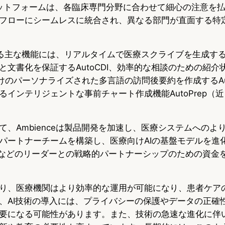
Iプラットフォームは、各臨床専門分野に合わせて細心の注意を
フローにシームレスに統合され、異なる部門が直面する特
供する主な機能には、リアルタイムで医療スクライブを生成するAut
と文書化を保証するAutoCDI、効率的な相談のための紹介
患者向けのパーソナライズされた多言語の訪問後要約を作成するAu
るインテリジェントな事前チャート作成機能AutoPrep（
て、Ambienceは製品開発を加速し、医療システムへのよ
パートナーチームを構築し、医療向けAIの基盤モデルを進
ermannなどのリーダーとの戦略的パートナーシップのための資
り、医療機関はより効率的な運用が可能になり、患者ケア
、AI技術の導入には、プライバシーの保護やデータの正確
要になる可能性があります。また、技術の急速な進化に伴