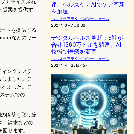
パーソナライズされ
達、ヘルスケアAIでケア革新
と提案を提供す
を加速
ヘルスケアテクノロジーニュース
2024年3月7日8:38
ポートを提供する
デジタルヘルス革新：3社が
mannなどのリー
合計1360万ドルを調達、AI
技術で医療を変革
ヘルスケアテクノロジーニュース
2024年4月25日7:57
ーティングシステ
表しました。こ
ードされました。こ
療システムでの
間の障壁を取り除
グ、請求などの
を図ります。