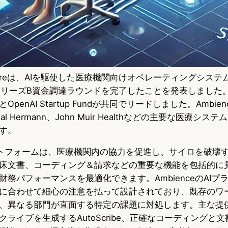
althcareは、AIを駆使した医療機関向けオペレーティングシス
シリーズB資金調達ラウンドを完了したことを発表しました
insとOpenAI Startup Fundが共同でリードしました。Ambience
ial Hermann、John Muir Healthなどの主要な医療シ
す。
プラットフォームは、医療機関内の協力を促進し、サイロを破壊
床文書、コーディング＆請求などの重要な機能を包括的に
務パフォーマンスを最適化できます。AmbienceのAIプ
に合わせて細心の注意を払って設計されており、既存のワ
、異なる部門が直面する特定の課題に対処します。主な提
ライブを生成するAutoScribe、正確なコーディングと