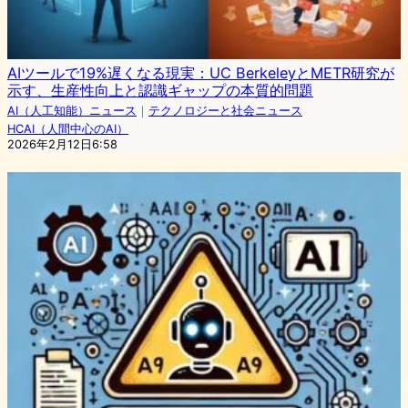
AIツールで19%遅くなる現実：UC BerkeleyとMETR研究が
示す、生産性向上と認識ギャップの本質的問題
AI（人工知能）ニュース
｜
テクノロジーと社会ニュース
HCAI（人間中心のAI）
2026年2月12日6:58