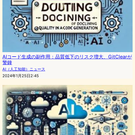
AIコード生成の副作用：品質低下のリスク増大、GitClearが
警鐘
AI（人工知能）ニュース
2024年1月25日2:45