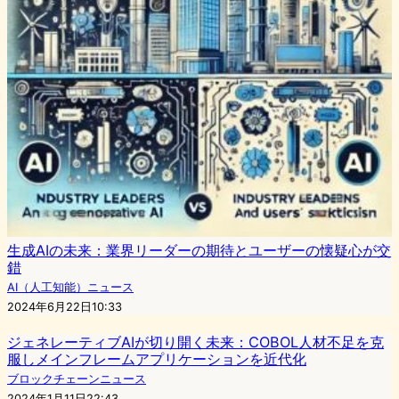
生成AIの未来：業界リーダーの期待とユーザーの懐疑心が交
錯
AI（人工知能）ニュース
2024年6月22日10:33
ジェネレーティブAIが切り開く未来：COBOL人材不足を克
服しメインフレームアプリケーションを近代化
ブロックチェーンニュース
2024年1月11日22:43