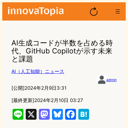
AI生成コードが半数を占める時
代、GitHub Copilotが示す未来
と課題
AI（人工知能）ニュース
admin
[公開]
2024年2月9日3:31
[最終更新]
2024年2月10日 03:27
L
X
M
B
F
H
i
a
l
a
a