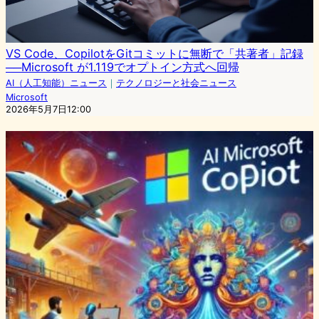
VS Code、CopilotをGitコミットに無断で「共著者」記録
──Microsoft が1.119でオプトイン方式へ回帰
AI（人工知能）ニュース
｜
テクノロジーと社会ニュース
Microsoft
2026年5月7日12:00