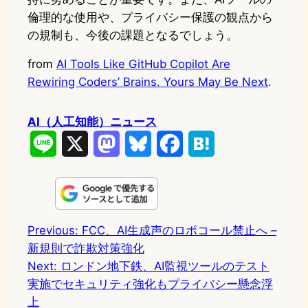
倫理的な使用や、プライバシー保護の観点から
の規制も、今後の課題となるでしょう。
from
AI Tools Like GitHub Copilot Are
Rewiring Coders’ Brains. Yours May Be Next
.
AI（人工知能）ニュース
L
X
M
B
F
H
i
a
l
a
a
n
s
u
c
t
e
t
e
e
e
Previous:
FCC、AI生成声のロボコール禁止へ –
新規則で詐欺対策強化
o
s
b
n
Next:
ロンドン地下鉄、AI監視ツールのテスト
d
k
o
a
実施でセキュリティ強化もプライバシー懸念浮
o
y
o
上