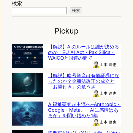
検索
検索
Pickup
【解説】AIのルールは誰が決める
のか｜EU AI Act・Pax Silica・
WAICOと国連の間で
山本 達也
【解説】暗号資産は有価証券にな
ったのか？金商法改正の成立と
「お墨付き」の危うさ
山本 達也
AI福祉研究が主流へ─Anthropic・
Google・Meta、「AIに感情はあ
るか」を問い始めた1年
山本 達也