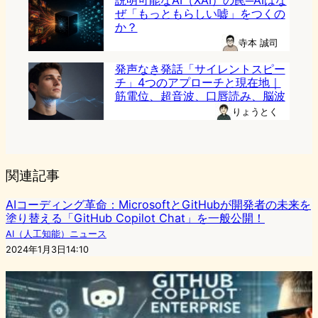
説明可能なAI（XAI）の罠─AIはな
ぜ「もっともらしい嘘」をつくの
か？
寺本 誠司
発声なき発話「サイレントスピー
チ」4つのアプローチと現在地｜
筋電位、超音波、口唇読み、脳波
りょうとく
関連記事
AIコーディング革命：MicrosoftとGitHubが開発者の未来を
塗り替える「GitHub Copilot Chat」を一般公開！
AI（人工知能）ニュース
2024年1月3日14:10