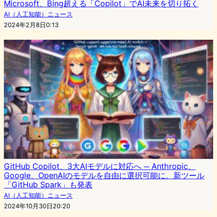
Microsoft、Bing超える「Copilot」でAI未来を切り拓く
AI（人工知能）ニュース
2024年2月8日0:13
GitHub Copilot、3大AIモデルに対応へ ─ Anthropic、
Google、OpenAIのモデルを自由に選択可能に。新ツール
「GitHub Spark」も発表
AI（人工知能）ニュース
2024年10月30日20:20