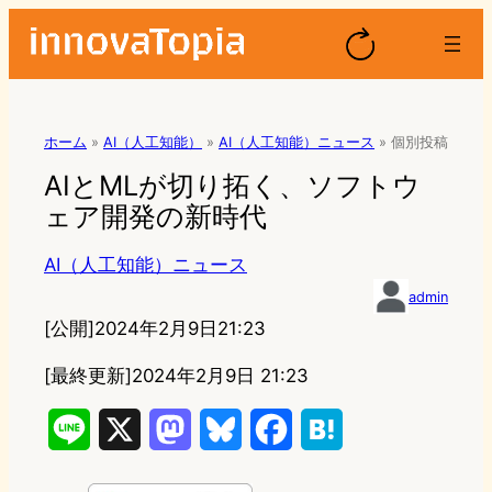
ホーム
»
AI（人工知能）
»
AI（人工知能）ニュース
»
個別投稿
AIとMLが切り拓く、ソフトウ
ェア開発の新時代
AI（人工知能）ニュース
admin
[公開]
2024年2月9日21:23
[最終更新]
2024年2月9日 21:23
L
X
M
B
F
H
i
a
l
a
a