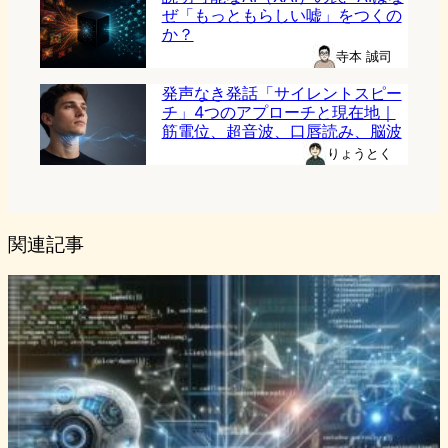
ぜ「もっともらしい嘘」をつくの
か？
寺本 誠司
発声なき発話「サイレントスピー
チ」4つのアプローチと現在地｜
筋電位、超音波、口唇読み、脳波
りょうとく
関連記事