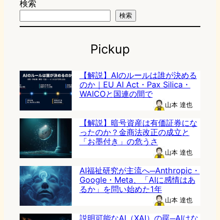
検索
検索
Pickup
【解説】AIのルールは誰が決める
のか｜EU AI Act・Pax Silica・
WAICOと国連の間で
山本 達也
【解説】暗号資産は有価証券にな
ったのか？金商法改正の成立と
「お墨付き」の危うさ
山本 達也
AI福祉研究が主流へ─Anthropic・
Google・Meta、「AIに感情はあ
るか」を問い始めた1年
山本 達也
説明可能なAI（XAI）の罠─AIはな