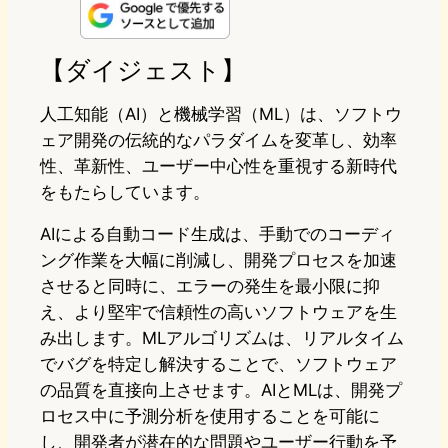
n
s
u
c
t
e
t
e
e
e
【ダイジェスト】
o
s
b
n
人工知能（AI）と機械学習（ML）は、ソフトウ
d
k
o
a
ェア開発の伝統的なパラダイムを変革し、効率
性、革新性、ユーザー中心性を重視する新時代
o
y
o
をもたらしています。
n
k
AIによる自動コード生成は、手動でのコーディ
ング作業を大幅に削減し、開発プロセスを加速
させると同時に、エラーの発生を最小限に抑
え、より堅牢で信頼性の高いソフトウェアを生
み出します。MLアルゴリズムは、リアルタイム
でバグを特定し解決することで、ソフトウェア
の品質を直接向上させます。AIとMLは、開発プ
ロセス中に予測分析を使用することを可能に
し、開発者が潜在的な問題やユーザー行動を予