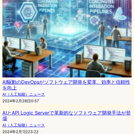
AI駆動のDevOpsがソフトウェア開発を変革、効率と信頼性
を向上
AI（人工知能）ニュース
2024年2月28日0:57
AIとAPI Logic Serverで革新的なソフトウェア開発手法が登
場
AI（人工知能）ニュース
2024年2月1日23:22