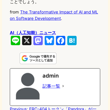
ことでしょう。
from
The Transformative Impact of AI and ML
on Software Development
.
AI（人工知能）ニュース
L
X
M
B
F
H
i
a
l
a
a
n
s
u
c
t
e
t
e
e
e
admin
o
s
b
n
記事一覧
d
k
o
a
o
y
o
n
k
Previous:
ERC-404トークン「Pandora」が一