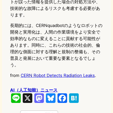
トが誤った情報を提供した場合の対処方法や、
技術的な故障によるリスクも考慮する必要があ
ります。
長期的には、CERNquadbotのようなロボットの
開発と実用化は、人間の作業環境をより安全で
効率的なものに変えることに貢献する可能性が
あります。同時に、これらの技術の社会的、倫
理的な側面に対する理解と規制の整備も、その
普及と発展において重要な要素となるでしょ
う。
from
CERN Robot Detects Radiation Leaks
.
AI（人工知能）ニュース
L
X
M
B
F
H
i
a
l
a
a