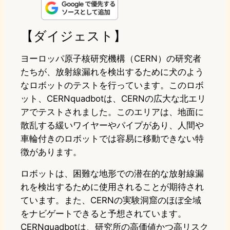
n
s
u
c
t
e
t
e
e
e
【ダイジェスト】
o
s
b
n
ヨーロッパ原子核研究機構（CERN）の研究者
d
k
o
a
たちが、放射線漏れを検出するために犬のよう
なロボットのテストを行っています。このロボ
o
y
o
ット、CERNquadbotは、CERNの広大な北エリ
n
k
アでテストされました。このエリアは、地面に
散乱する緩いワイヤーやパイプがあり、人間や
車輪付きのロボットでは容易に移動できない特
徴があります。
ロボットは、困難な地形での潜在的な放射線漏
れを検出するために使用されることが期待され
ています。また、CERNの実験洞窟のほぼ全域
をナビゲートできると予想されています。
CERNquadbotは、研究所の高価値かつ高リスク