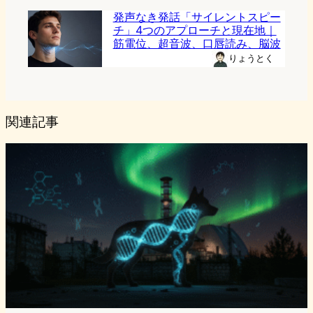
発声なき発話「サイレントスピー
チ」4つのアプローチと現在地｜
筋電位、超音波、口唇読み、脳波
りょうとく
関連記事