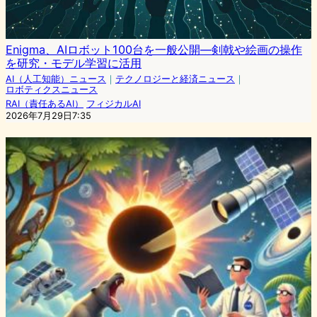
Enigma、AIロボット100台を一般公開―剣戟や絵画の操作
を研究・モデル学習に活用
AI（人工知能）ニュース
｜
テクノロジーと経済ニュース
｜
ロボティクスニュース
RAI（責任あるAI）
フィジカルAI
2026年7月29日7:35