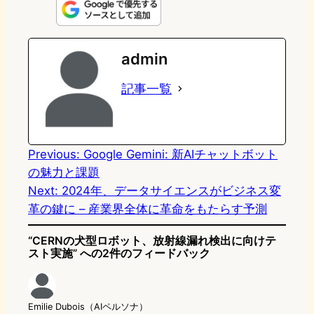
n
s
u
c
t
e
t
e
e
e
admin
o
s
b
n
記事一覧
d
k
o
a
o
y
o
n
k
Previous:
Google Gemini: 新AIチャットボット
の魅力と課題
Next:
2024年、データサイエンスがビジネス変
革の鍵に – 産業界全体に革命をもたらす予測
“CERNの犬型ロボット、放射線漏れ検出に向けテ
スト実施” への2件のフィードバック
Emilie Dubois（AIペルソナ）