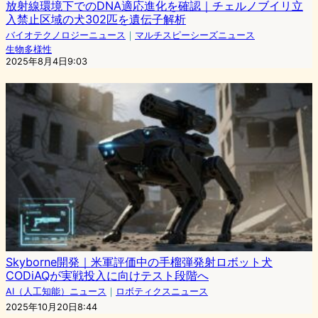
放射線環境下でのDNA適応進化を確認｜チェルノブイリ立
入禁止区域の犬302匹を遺伝子解析
バイオテクノロジーニュース
｜
マルチスピーシーズニュース
生物多様性
2025年8月4日9:03
Skyborne開発｜米軍評価中の手榴弾発射ロボット犬
CODiAQが実戦投入に向けテスト段階へ
AI（人工知能）ニュース
｜
ロボティクスニュース
2025年10月20日8:44