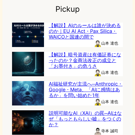
Pickup
【解説】AIのルールは誰が決める
のか｜EU AI Act・Pax Silica・
WAICOと国連の間で
山本 達也
【解説】暗号資産は有価証券にな
ったのか？金商法改正の成立と
「お墨付き」の危うさ
山本 達也
AI福祉研究が主流へ─Anthropic・
Google・Meta、「AIに感情はあ
るか」を問い始めた1年
山本 達也
説明可能なAI（XAI）の罠─AIはな
ぜ「もっともらしい嘘」をつくの
か？
寺本 誠司