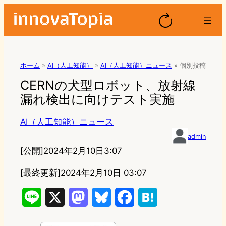
ホーム
»
AI（人工知能）
»
AI（人工知能）ニュース
»
個別投稿
CERNの犬型ロボット、放射線
漏れ検出に向けテスト実施
AI（人工知能）ニュース
admin
[公開]
2024年2月10日3:07
[最終更新]
2024年2月10日 03:07
L
X
M
B
F
H
i
a
l
a
a