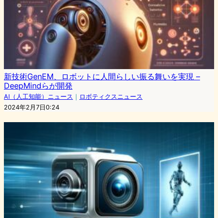
新技術GenEM、ロボットに人間らしい振る舞いを実現 –
DeepMindらが開発
AI（人工知能）ニュース
｜
ロボティクスニュース
2024年2月7日0:24