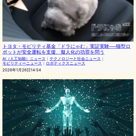
トヨタ・モビリティ基金「ドラにゃむ」実証実験──猫型ロ
ボットが安全運転を支援、擬人化の功罪を問う
AI（人工知能）ニュース
｜
テクノロジーと社会ニュース
｜
モビリティーニュース
｜
ロボティクスニュース
2026年1月26日14:54