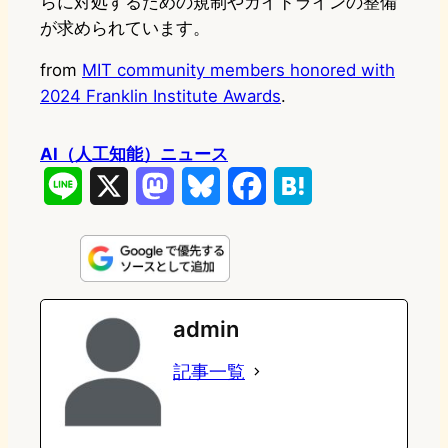
らに対処するための規制やガイドラインの整備
が求められています。
from
MIT community members honored with
2024 Franklin Institute Awards
.
AI（人工知能）ニュース
L
X
M
B
F
H
i
a
l
a
a
n
s
u
c
t
e
t
e
e
e
admin
o
s
b
n
記事一覧
d
k
o
a
o
y
o