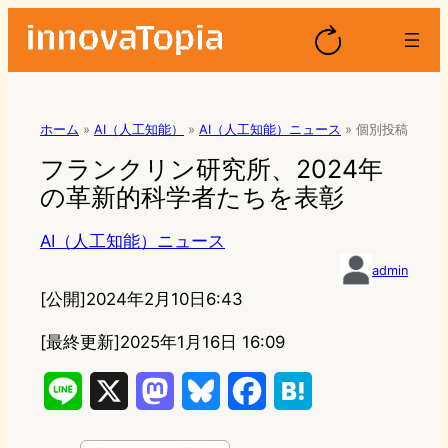
ホーム
»
AI（人工知能）
»
AI（人工知能）ニュース
»
個別投稿
フランクリン研究所、2024年
の革新的科学者たちを表彰
AI（人工知能）ニュース
admin
[公開]
2024年2月10日6:43
[最終更新]
2025年1月16日 16:09
L
X
M
B
F
H
i
a
l
a
a