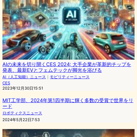
AIの未来を切り開くCES 2024: 大手企業が革新的チップを
発表、最新EVとフェムテックが脚光を浴びる
AI（人工知能）ニュース
｜
モビリティーニュース
CES
2023年12月30日15:51
MIT工学部、2024年第1四半期に輝く多数の受賞で世界をリ
ード
ロボティクスニュース
2024年5月22日7:53