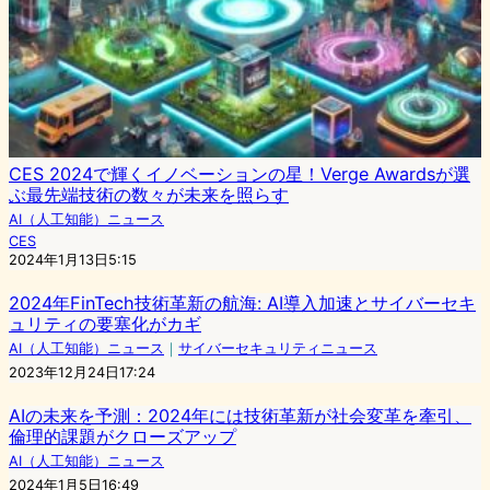
CES 2024で輝くイノベーションの星！Verge Awardsが選
ぶ最先端技術の数々が未来を照らす
AI（人工知能）ニュース
CES
2024年1月13日5:15
2024年FinTech技術革新の航海: AI導入加速とサイバーセキ
ュリティの要塞化がカギ
AI（人工知能）ニュース
｜
サイバーセキュリティニュース
2023年12月24日17:24
AIの未来を予測：2024年には技術革新が社会変革を牽引、
倫理的課題がクローズアップ
AI（人工知能）ニュース
2024年1月5日16:49