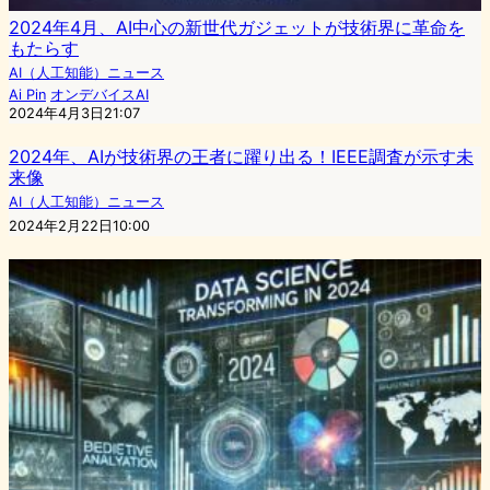
2024年4月、AI中心の新世代ガジェットが技術界に革命を
もたらす
AI（人工知能）ニュース
Ai Pin
オンデバイスAI
2024年4月3日21:07
2024年、AIが技術界の王者に躍り出る！IEEE調査が示す未
来像
AI（人工知能）ニュース
2024年2月22日10:00