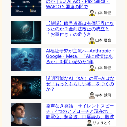
のか｜EU AI Act・Pax Silica・
WAICOと国連の間で
山本 達也
【解説】暗号資産は有価証券にな
ったのか？金商法改正の成立と
「お墨付き」の危うさ
山本 達也
AI福祉研究が主流へ─Anthropic・
Google・Meta、「AIに感情はあ
るか」を問い始めた1年
山本 達也
説明可能なAI（XAI）の罠─AIはな
ぜ「もっともらしい嘘」をつくの
か？
寺本 誠司
発声なき発話「サイレントスピー
チ」4つのアプローチと現在地｜
筋電位、超音波、口唇読み、脳波
りょうとく