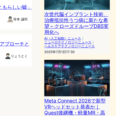
っともらしい嘘」
次世代脳インプラント技術、
治療抵抗性うつ病に新たな希
寺本 誠司
望 – クローズドループDBS実
用化へ
AI（人工知能）ニュース
｜
ニューロテクノロジーニュース
｜
のアプローチと
ヘルスケアテクノロジーニュース
2025年7月1日17:30
りょうとく
Meta Connect 2026で新型
VRヘッドセット発表か｜
Quest後継機・軽量MR・高