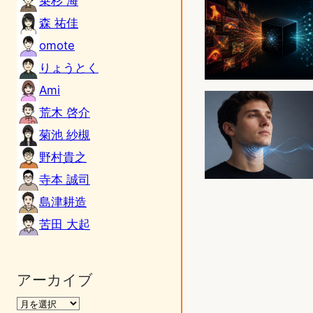
乗杉 海
森 祐佳
omote
りょうとく
Ami
荒木 啓介
菊池 紗槻
野村貴之
寺本 誠司
島津耕造
苦田 大起
アーカイブ