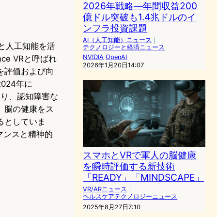
2026年戦略―年間収益200
億ドル突破も1.4兆ドルのイ
ンフラ投資課題
AI（人工知能）ニュース
｜
実と人工知能を活
テクノロジーと経済ニュース
NVIDIA
OpenAI
e VRと呼ばれ
2026年1月20日14:07
を評価および向
024年に
ており、認知障害な
、脳の健康をス
るとしていま
マンスと精神的
スマホとVRで軍人の脳健康
を瞬時評価する新技術
「READY」「MINDSCAPE」
VR/ARニュース
｜
ヘルスケアテクノロジーニュース
2025年8月27日7:10