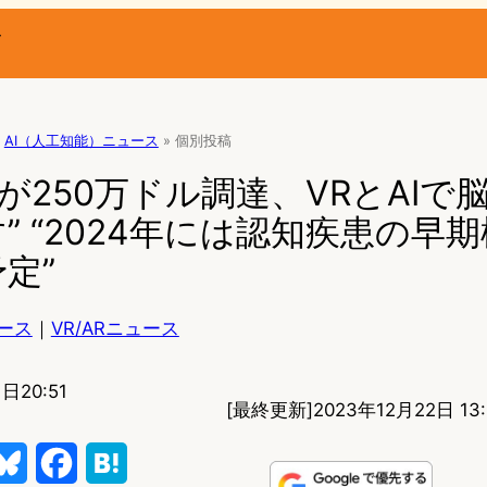
ー
AI（人工知能）ニュース
»
個別投稿
leapが250万ドル調達、VRとAI
” “2024年には認知疾患の早
定”
ース
｜
VR/ARニュース
日20:51
[最終更新]
2023年12月22日 13:
B
F
H