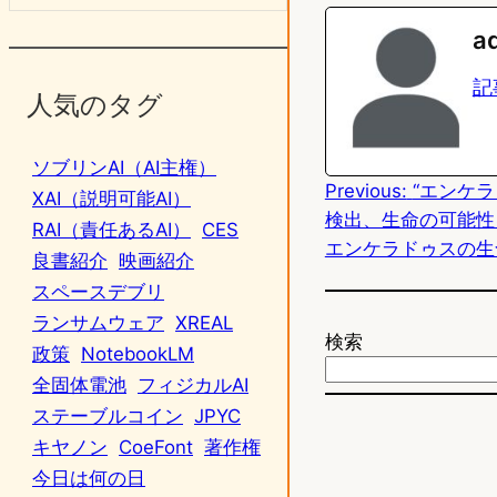
n
s
a
e
t
記
人気のタグ
o
d
ソブリンAI（AI主権）
Previous:
“エンケ
o
XAI（説明可能AI）
検出、生命の可能性
RAI（責任あるAI）
CES
n
エンケラドゥスの生
良書紹介
映画紹介
スペースデブリ
ランサムウェア
XREAL
検索
政策
NotebookLM
全固体電池
フィジカルAI
ステーブルコイン
JPYC
キヤノン
CoeFont
著作権
今日は何の日