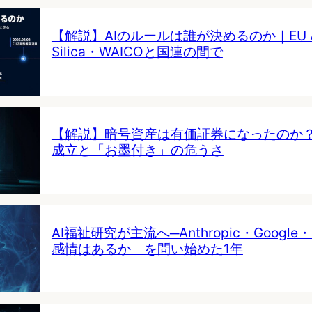
【解説】AIのルールは誰が決めるのか｜EU AI 
Silica・WAICOと国連の間で
【解説】暗号資産は有価証券になったのか
成立と「お墨付き」の危うさ
AI福祉研究が主流へ─Anthropic・Google・
感情はあるか」を問い始めた1年