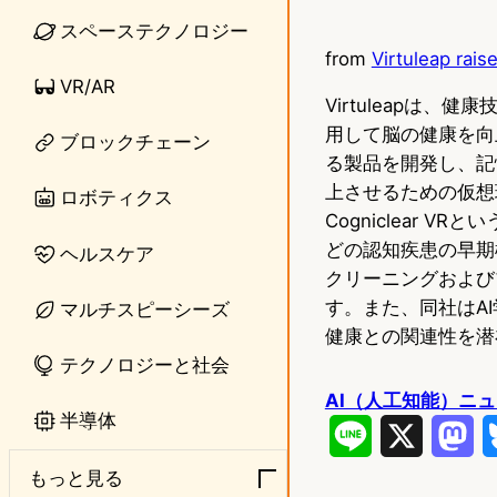
i
a
スペーステクノロジー
from
Virtuleap rais
n
s
VR/AR
e
t
Virtuleapは
用して脳の健康を向上
ブロックチェーン
o
る製品を開発し、記
d
上させるための仮想
ロボティクス
Cogniclear
o
どの認知疾患の早期
ヘルスケア
n
クリーニングおよび
す。また、同社はA
マルチスピーシーズ
健康との関連性を潜
テクノロジーと社会
AI（人工知能）ニ
半導体
L
X
M
i
a
もっと見る