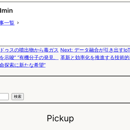
u
c
t
dmin
e
e
e
事一覧
s
b
n
k
o
a
ラドゥスの噴出物から毒ガス
Next:
データ融合が引き出すIo
y
o
を示唆” “有機分子の発見、
革新と効率化を推進する技術的
k
命探索に新たな希望”
検索
Pickup