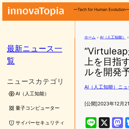
ーTech for Human Evolution
ホーム
»
AI（人工知能）
»
最新ニュース一
“Virtu
覧
上を目指す
ルを開発予
ニュースカテゴリ
AI（人工知能）ニュ
AI（人工知能）
[公開]
2023年12月21
量子コンピューター
サイバーセキュリティ
L
X
M