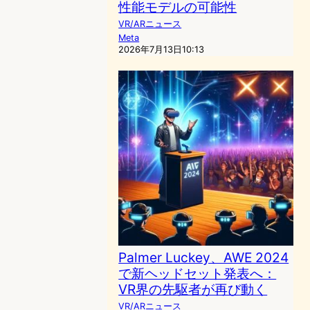
性能モデルの可能性
VR/ARニュース
Meta
2026年7月13日10:13
Palmer Luckey、AWE 2024
で新ヘッドセット発表へ：
VR界の先駆者が再び動く
VR/ARニュース