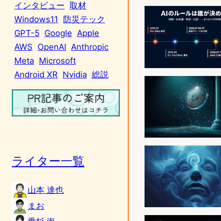
インタビュー
取材
Windows11
防災テック
GPT-5
Google
Apple
AWS
OpenAI
Anthropic
Meta
Microsoft
Android XR
Nvidia
総説
ライター一覧
山本 達也
まお