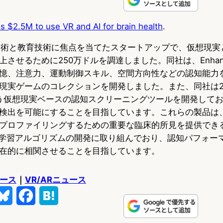
l
a
a
es $2.5M to use VR and AI for brain health
.
u
c
t
e
e
e
、健康技術と教育技術に焦点を当てたスタートアップで、仮想現
させるために250万ドルを調達しました。同社は、Enhanc
s
b
n
憶、注意力、運動制御スキル、空間方向性などの認知能力
k
o
a
現実ゲームのコレクションを開発しました。また、同社は2
 VRという仮想現実ベースの認知スクリーニングツールを開発し
y
o
検出を可能にすることを目指しています。これらの製品は
k
プロファイリングするための重要な臨床的所見を提供でき
I学習アルゴリズムの開発に取り組んでおり、認知パフォー
在的に相関させることを目指しています。
ュース
｜
VR/ARニュース
B
F
H
l
a
a