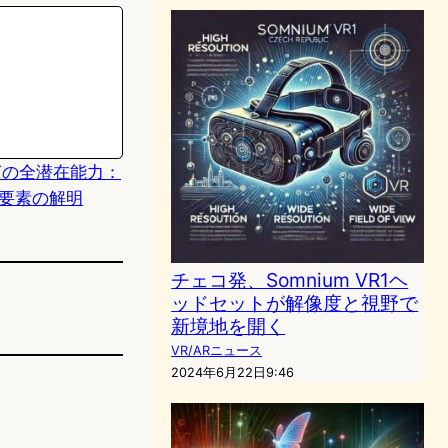
Tの全潜在能力：
要素の解明
チェコ発、Somnium VR1ヘ
ッドセットが解像度と視野で
新境地を開く
VR/ARニュース
2024年6月22日9:46