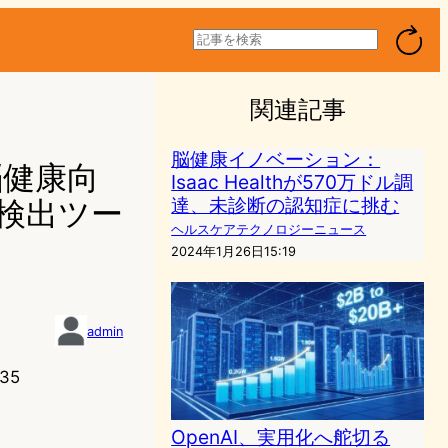
検
索
関連記事
脳健康イノベーション：
で脳健康向
Isaac Healthが570万ドル調
達、未診断の認知症に挑む
期検出ツー
ヘルスケアテクノロジーニュース
2024年1月26日15:19
admin
35
OpenAI、実用化へ舵切る