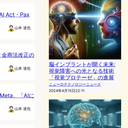
Act・Pax
山本 達也
？金商法改正の
脳インプラントが開く未来:
山本 達也
視覚障害への光となる技術
「視覚プロテーゼ」の進展
ニューロテクノロジーニュース
2024年4月15日22:11
Meta、「AIに
山本 達也