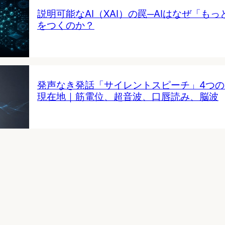
説明可能なAI（XAI）の罠─AIはなぜ「も
をつくのか？
発声なき発話「サイレントスピーチ」4つ
現在地｜筋電位、超音波、口唇読み、脳波