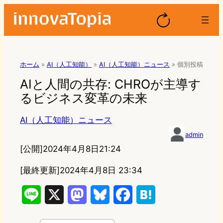
ホーム
»
AI（人工知能）
»
AI（人工知能）ニュース
»
個別投稿
AIと人間の共存: CHROが主導す
るビジネス変革の未来
AI（人工知能）ニュース
admin
[公開]
2024年4月8日21:24
[最終更新]
2024年4月8日 23:34
L
X
M
B
F
H
i
a
l
a
a