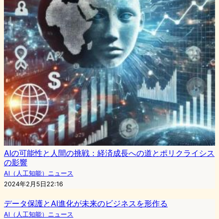
AIの可能性と人間の挑戦：経済成長への道とポリクライシス
の影響
AI（人工知能）ニュース
2024年2月5日22:16
データ保護とAI進化が未来のビジネスを形作る
AI（人工知能）ニュース