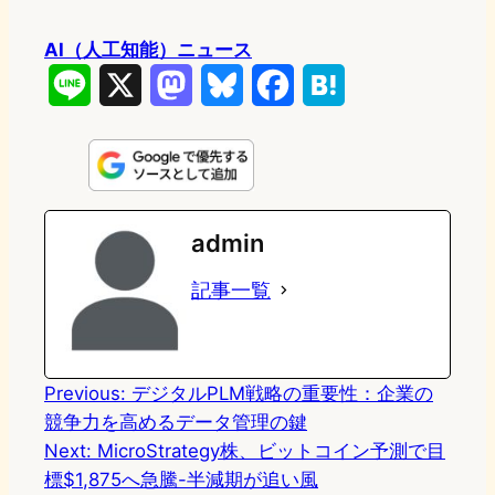
AI（人工知能）ニュース
L
X
M
B
F
H
i
a
l
a
a
n
s
u
c
t
e
t
e
e
e
admin
o
s
b
n
記事一覧
d
k
o
a
o
y
o
n
k
Previous:
デジタルPLM戦略の重要性：企業の
競争力を高めるデータ管理の鍵
Next:
MicroStrategy株、ビットコイン予測で目
標$1,875へ急騰-半減期が追い風