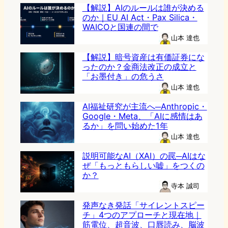
【解説】AIのルールは誰が決める
のか｜EU AI Act・Pax Silica・
WAICOと国連の間で
山本 達也
【解説】暗号資産は有価証券にな
ったのか？金商法改正の成立と
「お墨付き」の危うさ
山本 達也
AI福祉研究が主流へ─Anthropic・
Google・Meta、「AIに感情はあ
るか」を問い始めた1年
山本 達也
説明可能なAI（XAI）の罠─AIはな
ぜ「もっともらしい嘘」をつくの
か？
寺本 誠司
発声なき発話「サイレントスピー
チ」4つのアプローチと現在地｜
筋電位、超音波、口唇読み、脳波