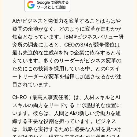
n
s
u
c
t
e
t
e
e
e
AIがビジネスと労働力を変革することはもはや
疑問の余地がなく、どのように変革が進むかが
o
s
b
n
焦点となっています。IBM®ビジネスバリュー研
d
k
o
a
究所の調査によると、CEOの3/4が競争優位は
o
y
o
最も先進的な生成AIを持つ企業に依存すると考
えています。多くのリーダーがビジネス変革の
n
k
ためにこの技術を採用している中、どのCスイ
ートリーダーが変革を指揮し加速させるかが注
目されています。
CHRO（最高人事責任者）は、人材スキルとAI
スキルの両方をリードする上で理想的な位置に
います。彼らは、人間とAIの新しい労働力を組
織する主要な役割を担っています。ビジネス
は、戦略を実行するために必要な人材を見つけ