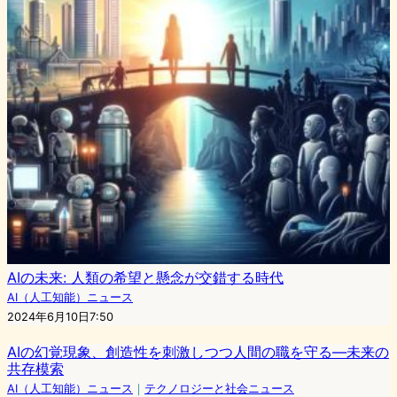
AIの未来: 人類の希望と懸念が交錯する時代
AI（人工知能）ニュース
2024年6月10日7:50
AIの幻覚現象、創造性を刺激しつつ人間の職を守る―未来の
共存模索
AI（人工知能）ニュース
｜
テクノロジーと社会ニュース