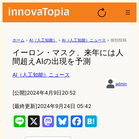
ホーム
»
AI（人工知能）
»
AI（人工知能）ニュース
»
個別投稿
イーロン・マスク、来年には人
間超えAIの出現を予測
AI（人工知能）ニュース
admin
[公開]
2024年4月9日20:52
[最終更新]
2024年9月24日 05:42
L
X
M
B
F
H
i
a
l
a
a