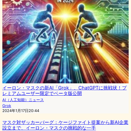
イーロン・マスクの新AI「Grok」、ChatGPTに挑戦状！プ
レミアムユーザー限定でベータ版公開
AI（人工知能）ニュース
Grok
2024年1月17日20:44
マスク対ザッカーバーグ：ケージファイト提案から新AI企業
設立まで、イーロン・マスクの挑戦的な一手