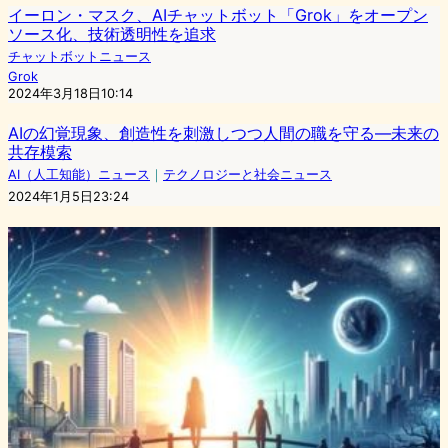
イーロン・マスク、AIチャットボット「Grok」をオープン
ソース化、技術透明性を追求
チャットボットニュース
Grok
2024年3月18日10:14
AIの幻覚現象、創造性を刺激しつつ人間の職を守る―未来の
共存模索
AI（人工知能）ニュース
｜
テクノロジーと社会ニュース
2024年1月5日23:24