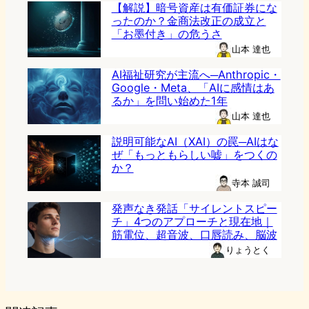
【解説】暗号資産は有価証券にな
ったのか？金商法改正の成立と
「お墨付き」の危うさ
山本 達也
AI福祉研究が主流へ─Anthropic・
Google・Meta、「AIに感情はあ
るか」を問い始めた1年
山本 達也
説明可能なAI（XAI）の罠─AIはな
ぜ「もっともらしい嘘」をつくの
か？
寺本 誠司
発声なき発話「サイレントスピー
チ」4つのアプローチと現在地｜
筋電位、超音波、口唇読み、脳波
りょうとく