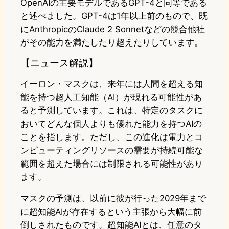
OpenAIの主要モデルであるGPT-4と同等である
と述べました。GPT-4は1年以上前のもので、既
にAnthropicのClaude 2 Sonnetなどの競合他社
がその能力を満たしたり超えたりしています。
【ニュース解説】
イーロン・マスクは、来年には人間を超える知
能を持つ超人工知能（AI）が現れる可能性があ
ると予測しています。これは、特定のタスクに
おいてどんな個人よりも優れた能力を持つAIの
ことを指します。ただし、この進化は電力とコ
ンピューティングリソースの需要が持続可能な
範囲を超えた場合には制限される可能性があり
ます。
マスクの予測は、以前に彼が行った2029年まで
に超知能AIが存在するという主張から大幅に前
倒しされたものです。超知能AIとは、任意のタ