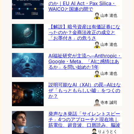
のか｜EU AI Act・Pax Silica・
WAICOと国連の間で
山本 達也
【解説】暗号資産は有価証券にな
ったのか？金商法改正の成立と
「お墨付き」の危うさ
山本 達也
AI福祉研究が主流へ─Anthropic・
Google・Meta、「AIに感情はあ
るか」を問い始めた1年
山本 達也
説明可能なAI（XAI）の罠─AIはな
ぜ「もっともらしい嘘」をつくの
か？
寺本 誠司
発声なき発話「サイレントスピー
チ」4つのアプローチと現在地｜
筋電位、超音波、口唇読み、脳波
りょうとく