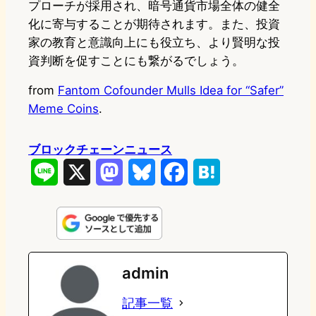
プローチが採用され、暗号通貨市場全体の健全
化に寄与することが期待されます。また、投資
家の教育と意識向上にも役立ち、より賢明な投
資判断を促すことにも繋がるでしょう。
from
Fantom Cofounder Mulls Idea for “Safer”
Meme Coins
.
ブロックチェーンニュース
L
X
M
B
F
H
i
a
l
a
a
n
s
u
c
t
e
t
e
e
e
admin
o
s
b
n
記事一覧
d
k
o
a