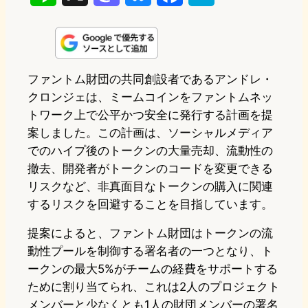
i
a
l
a
a
n
s
u
c
t
e
t
e
e
e
ファントム財団の共同創設者であるアンドレ・
クロンジェは、ミームコインをファントムネッ
o
s
b
n
トワーク上で公平かつ安全に発行する計画を提
d
k
o
a
案しました。この計画は、ソーシャルメディア
o
y
o
でのハイプ後のトークンの大量売却、流動性の
撤去、開発者がトークンのコードを変更できる
n
k
リスクなど、非真面目なトークンの購入に関連
するリスクを回避することを目指しています。
提案によると、ファントム財団はトークンの流
動性プールを制御する署名者の一つとなり、ト
ークンの最大5%がチームの経費をサポートする
ために割り当てられ、これは2人のプロジェクト
メンバーと少なくとも1人の財団メンバーの署名