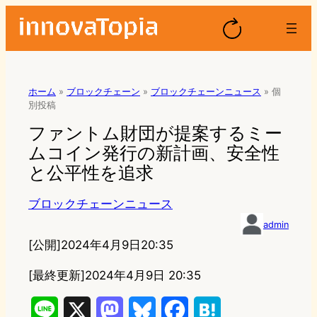
ホーム
»
ブロックチェーン
»
ブロックチェーンニュース
»
個
別投稿
ファントム財団が提案するミー
ムコイン発行の新計画、安全性
と公平性を追求
ブロックチェーンニュース
admin
[公開]
2024年4月9日20:35
[最終更新]
2024年4月9日 20:35
L
X
M
B
F
H