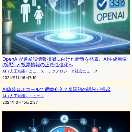
OpenAIが選挙誤情報撲滅に向けた新策を発表、AI生成画像
の識別と投票情報の正確性強化へ
AI（人工知能）ニュース
｜
テクノロジーと社会ニュース
2024年1月16日7:19
AI偽装ロボコールで選挙介入？米国初の訴訟が提起
AI（人工知能）ニュース
2024年3月15日2:27