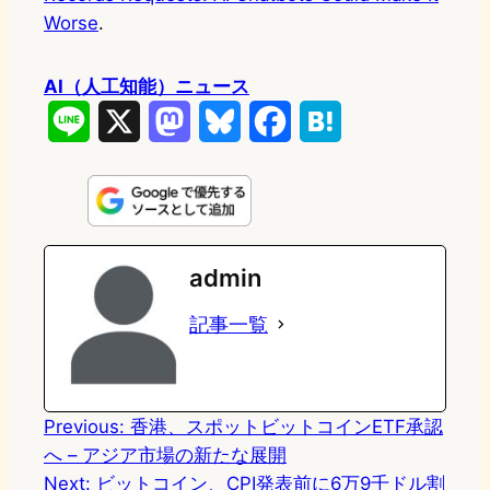
Worse
.
AI（人工知能）ニュース
L
X
M
B
F
H
i
a
l
a
a
n
s
u
c
t
e
t
e
e
e
admin
o
s
b
n
記事一覧
d
k
o
a
o
y
o
n
k
Previous:
香港、スポットビットコインETF承認
へ – アジア市場の新たな展開
Next:
ビットコイン、CPI発表前に6万9千ドル割