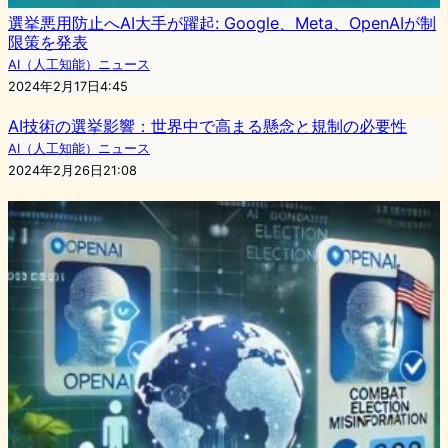
選挙悪用防止へAI大手が躍起: Google、Meta、OpenAIが制
限策を発表
AI（人工知能）ニュース
2024年2月17日4:45
AI技術の選挙影響：世界中で高まる懸念と規制の必要性
AI（人工知能）ニュース
2024年2月26日21:08