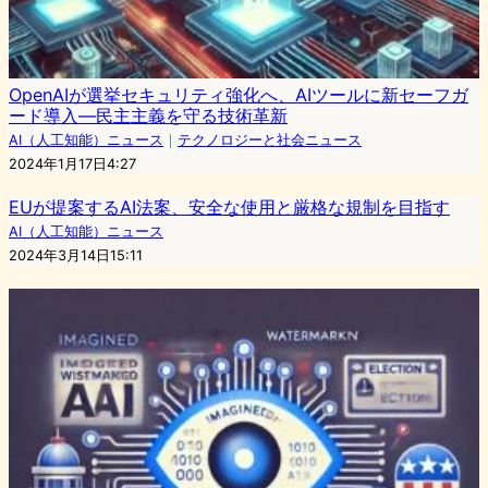
OpenAIが選挙セキュリティ強化へ、AIツールに新セーフガ
ード導入―民主主義を守る技術革新
AI（人工知能）ニュース
｜
テクノロジーと社会ニュース
2024年1月17日4:27
EUが提案するAI法案、安全な使用と厳格な規制を目指す
AI（人工知能）ニュース
2024年3月14日15:11