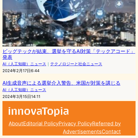
ビッグテックが結束、選挙を守るAI対策「テックアコード」
発表
AI（人工知能）ニュース
｜
テクノロジーと社会ニュース
2024年2月17日6:44
AI生成音声による選挙介入警告、米国が対策を講じる
AI（人工知能）ニュース
2024年3月15日14:11
About
Editorial Policy
Privacy Policy
Referred by
Advertisements
Contact