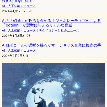
技術利用を目指す
AI（人工知能）ニュース
2024年1月12日23:26
AIの「幻覚」が政治を歪める！ジェネレーティブAIによる
「botshit」が選挙に与えるリアルな脅威
AI（人工知能）ニュース
｜
テクノロジーと社会ニュース
2024年1月3日21:06
AIロボコールが選挙を揺るがす：テキサス企業に捜査の手
AI（人工知能）ニュース
2024年2月7日5:11