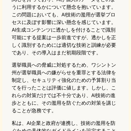
うに利用するかについて懸念を抱いています。
この問題においても、AI技術の濫用が選挙プロ
セスに及ぼす影響に深い懸念を感じています。
AI生成コンテンツに透かしを付けることで識別
可能にする提案は一歩前進ですが、透かしを正
しく識別するためには適切な技術と訓練が必要
であり、その導入はまだ初期段階です。
選挙職員への脅威に対処するため、ワシントン
州が選挙職員への嫌がらせを重罪とする法律を
制定し、セキュリティ強化のための予算割り当
てを行ったことは評価に値します。しかし、こ
れらの対策だけでは不十分であり、AI技術の進
歩とともに、その濫用を防ぐための対策を講じ
ることが急務です。
私は、AI企業と政府が連携し、技術の濫用を防
ぐための具体的なガイドラインを設定すること