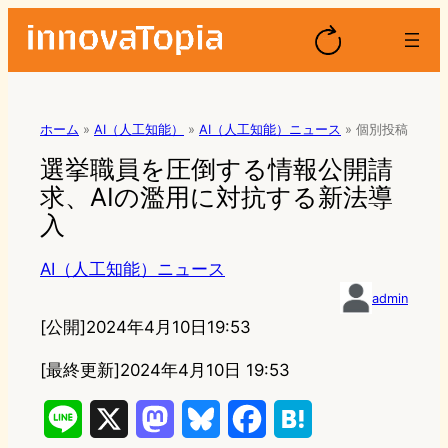
ホーム
»
AI（人工知能）
»
AI（人工知能）ニュース
»
個別投稿
選挙職員を圧倒する情報公開請
求、AIの濫用に対抗する新法導
入
AI（人工知能）ニュース
admin
[公開]
2024年4月10日19:53
[最終更新]
2024年4月10日 19:53
L
X
M
B
F
H