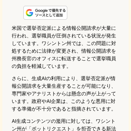
i
a
l
a
a
n
s
u
c
t
e
t
e
e
e
米国で選挙否定派による情報公開請求が大量に
行われ、選挙職員が圧倒されている状況が発生
o
s
b
n
しています。ワシントン州では、この問題に対
d
k
o
a
処するために法律が変更され、情報公開請求を
o
y
o
州務長官のオフィスに転送することで選挙職員
の負担を軽減しています。
n
k
さらに、生成AIの利用により、選挙否定派が情
報公開請求を大量生産することが可能になり、
専門家やアナリストからは懸念の声が上がって
います。政府やAI企業は、このような悪用に対
する準備が不十分であると指摘されています。
AI生成コンテンツの濫用に対しては、ワシント
ン州が「ボットリクエスト」を拒否できる新法