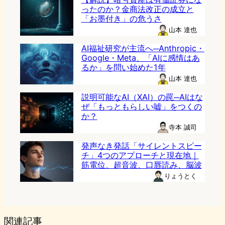
ったのか？金商法改正の成立と
「お墨付き」の危うさ
山本 達也
AI福祉研究が主流へ─Anthropic・
Google・Meta、「AIに感情はあ
るか」を問い始めた1年
山本 達也
説明可能なAI（XAI）の罠─AIはな
ぜ「もっともらしい嘘」をつくの
か？
寺本 誠司
発声なき発話「サイレントスピー
チ」4つのアプローチと現在地｜
筋電位、超音波、口唇読み、脳波
りょうとく
関連記事