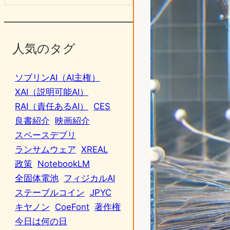
人気のタグ
ソブリンAI（AI主権）
XAI（説明可能AI）
RAI（責任あるAI）
CES
良書紹介
映画紹介
スペースデブリ
ランサムウェア
XREAL
政策
NotebookLM
全固体電池
フィジカルAI
ステーブルコイン
JPYC
キヤノン
CoeFont
著作権
今日は何の日