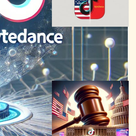
TikTok米国事業、Oracle主導
の新会社へ
―ByteDance19.9%保持、
2026年1月クロージング
テクノロジーと社会ニュース
TikTok
2025年12月19日19:46