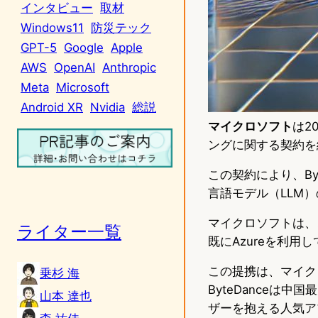
インタビュー
取材
Windows11
防災テック
GPT-5
Google
Apple
AWS
OpenAI
Anthropic
Meta
Microsoft
Android XR
Nvidia
総説
マイクロソフト
は2
ングに関する契約を
この契約により、By
言語モデル（LLM
マイクロソフトは、こ
ライター一覧
既にAzureを利
この提携は、マイク
乗杉 海
ByteDanceは
山本 達也
ザーを抱える人気ア