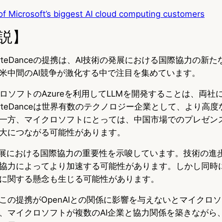
of Microsoft’s biggest AI cloud computing customers
説】
teDanceの提携は、AI技術の発展における国際協力の新
米中間のAI競争が激化する中で注目を集めています。
マイクロソフトのAzureを利用してLLMを開発することは、両
teDanceは世界有数のテクノロジー企業として、より高度
一方、マイクロソフトにとっては、中国市場でのプレゼンス
大につながる可能性があります。
発展における国際協力の重要性を示唆しています。技術の進
協力によってより加速する可能性があります。しかし同時
に関する懸念も生じる可能性があります。
この提携がOpenAIとの関係に影響を与えないとマイクロ
、マイクロソフトが複数のAI企業と協力関係を築きながら