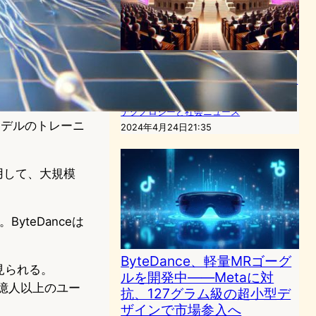
米国上院、TikTok禁止法案を
承認：ByteDanceの手放しを
要求
テクノロジーと社会ニュース
モデルのトレーニ
2024年4月24日21:35
利用して、大規模
yteDanceは
ByteDance、軽量MRゴーグ
見られる。
ルを開発中——Metaに対
0億人以上のユー
抗、127グラム級の超小型デ
ザインで市場参入へ