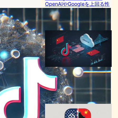
OpenAIやGoogleを上回る性
能を一部ベンチマークで実現
AI（人工知能）ニュース
2025年4月12日10:53
TikTokアルゴリズム、Oracle
が管理へ 米国事業売却で
ByteDance影響力を限定
テクノロジーと経済ニュース
2025年9月23日18:00