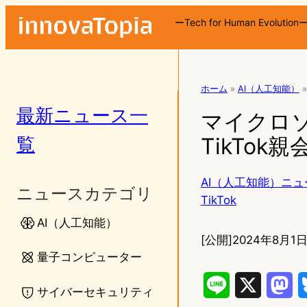
ーTech for Human Evolution
ホーム
»
AI（人工知能）
»
最新ニュース一
マイクロソフ
覧
TikTok
AI（人工知能）ニュ
ニュースカテゴリ
TikTok
AI（人工知能）
[公開]
2024年8月1日
量子コンピューター
L
X
M
サイバーセキュリティ