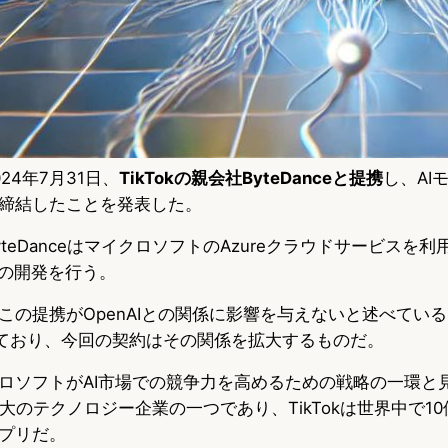
024年7月31日、
TikTokの親会社ByteDanceと提携
し、AI
締結したことを発表した。
teDanceはマイクロソフトのAzureクラウドサービスを
）の開発を行う。
の提携がOpenAIとの関係に影響を与えないと述べている。B
用しており、今回の契約はその関係を拡大するものだ。
ロソフトがAI市場での競争力を高めるための戦略の一環と
中国最大のテクノロジー企業の一つであり、TikTokは世界中で1
プリだ。