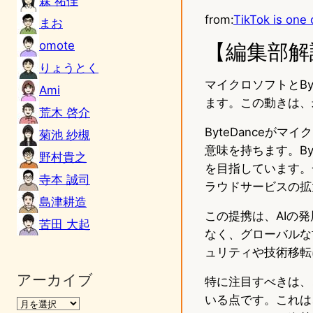
森 祐佳
from:
TikTok is one 
まお
omote
【編集部解
りょうとく
マイクロソフトとBy
Ami
ます。この動きは、
荒木 啓介
ByteDanceが
菊池 紗槻
意味を持ちます。By
野村貴之
を目指しています。
寺本 誠司
ラウドサービスの拡
島津耕造
この提携は、AIの
苦田 大起
なく、グローバルな
ュリティや技術移転
アーカイブ
特に注目すべきは、
いる点です。これは