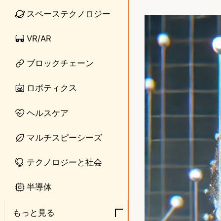
i
a
スペーステクノロジー
n
s
VR/AR
e
t
o
ブロックチェーン
d
ロボティクス
o
ヘルスケア
n
マルチスピーシーズ
テクノロジーと社会
半導体
もっと見る