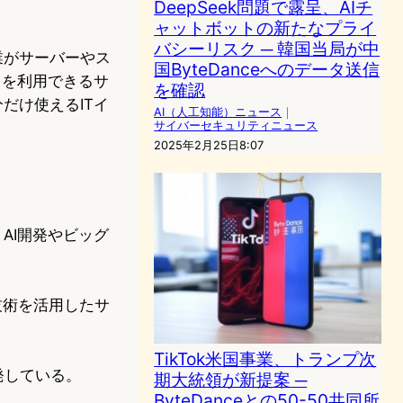
DeepSeek問題で露呈、AIチ
ャットボットの新たなプライ
バシーリスク ─ 韓国当局が中
業がサーバーやス
国ByteDanceへのデータ送信
スを利用できるサ
を確認
だけ使えるITイ
AI（人工知能）ニュース
｜
サイバーセキュリティニュース
2025年2月25日8:07
AI開発やビッグ
技術を活用したサ
TikTok米国事業、トランプ次
発している。
期大統領が新提案 ─
ByteDanceとの50-50共同所