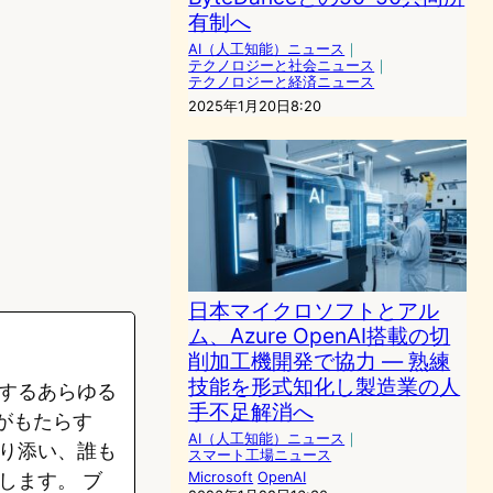
有制へ
AI（人工知能）ニュース
｜
テクノロジーと社会ニュース
｜
テクノロジーと経済ニュース
2025年1月20日8:20
日本マイクロソフトとアル
ム、Azure OpenAI搭載の切
削加工機開発で協力 ― 熟練
技能を形式知化し製造業の人
するあらゆる
手不足解消へ
がもたらす
AI（人工知能）ニュース
｜
り添い、誰も
スマート工場ニュース
します。 ブ
Microsoft
OpenAI