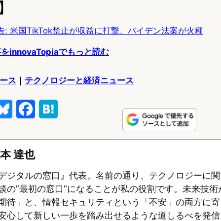
】
e警告: 米国TikTok禁止が収益に打撃、バイデン法案が火種
をinnovaTopiaでもっと読む
ュース
｜
テクノロジーと経済ニュース
B
F
H
l
a
a
u
c
t
本 達也
e
e
e
デジタルの窓口』代表。名前の通り、テクノロジーに関
s
b
n
談の”最初の窓口”になることが私の役割です。未来技術
期待」と、情報セキュリティという「不安」の両方に寄
k
o
a
安心して新しい一歩を踏み出せるような道しるべを発信