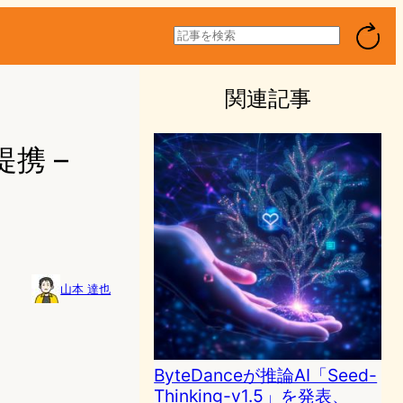
検
索
関連記事
提携 –
山本 達也
ByteDanceが推論AI「Seed-
Thinking-v1.5」を発表、