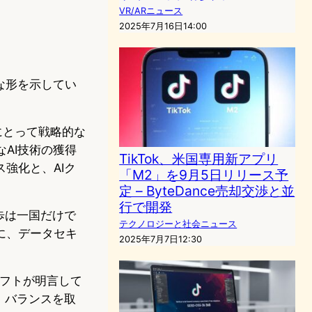
VR/ARニュース
2025年7月16日14:00
たな形を示してい
社にとって戦略的な
なAI技術の獲得
TikTok、米国専用新アプリ
強化と、AIク
「M2」を9月5日リリース予
定 – ByteDance売却交渉と並
行で開発
歩は一国だけで
テクノロジーと社会ニュース
に、データセキ
2025年7月7日12:30
ソフトが明言して
、バランスを取