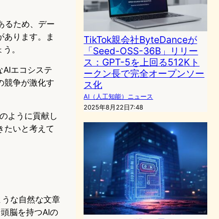
であるため、デー
があります。ま
TikTok親会社ByteDanceが
ょう。
「Seed-OSS-36B」リリー
ス：GPT-5を上回る512Kト
AIエコシステ
ークン長で完全オープンソー
の競争が激化す
ス化
AI（人工知能）ニュース
2025年8月22日7:48
にどのように貢献し
きたいと考えて
ような自然な文章
頭脳を持つAIの