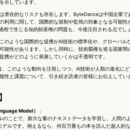
を示しています。
は潜在的なリスクも存在します。ByteDanceは中国企業
の利用に関して、国際的な規制や監視の対象となる可能性
発過程で生じる知的財産権の問題も、今後注目される点でし
このような国際的な提携がAI技術の標準化や、グローバルな
可能性があります。しかし同時に、技術覇権を巡る国家間
提携がどのように発展していくかは不透明です。
opiaは、このような動向を注視しつつ、AI技術が人類の進化
能性と課題について、引き続き読者の皆様にお伝えしてい
】
nguage Model）
：
ルのことで、膨大な量のテキストデータを学習し、人間の
Iモデルです。例えるなら、何百万冊もの本を読んだ超人的な