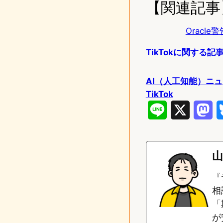
【関連記事
Oracl
TikTokに関する記事
AI（人工知能）ニ
TikTok
L
X
M
i
a
n
s
山
e
t
『
o
相
「
d
が