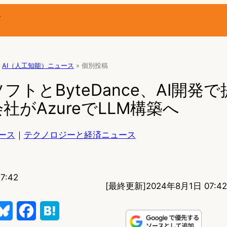
ー
AI（人工知能）ニュース
»
個別投稿
トとByteDance、AI開発で
親会社がAzureでLLM構築へ
ース
｜
テクノロジーと経済ニュース
7:42
[最終更新]
2024年8月1日 07:42
B
F
H