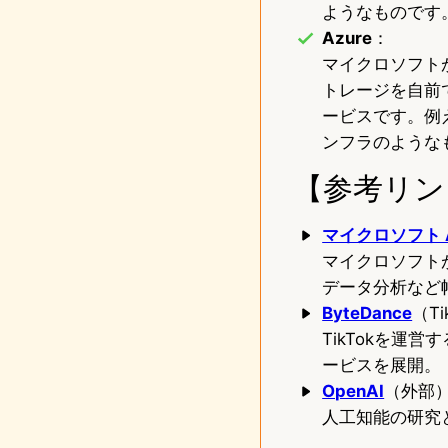
ようなものです
Azure
：
マイクロソフト
トレージを自前
ービスです。例
ンフラのような
【参考リン
マイクロソフト A
マイクロソフト
データ分析など
ByteDance
（T
TikTokを運
ービスを展開。
OpenAI
（外部
人工知能の研究と