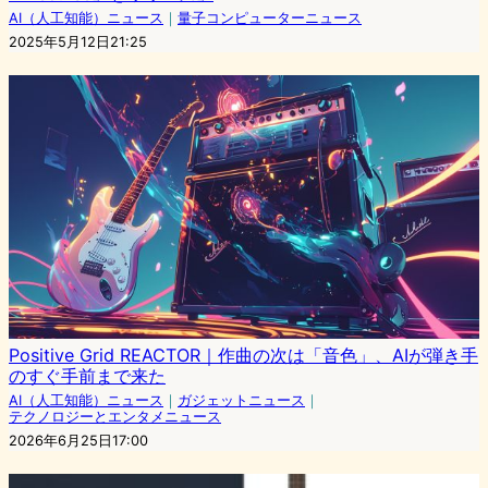
AI（人工知能）ニュース
｜
量子コンピューターニュース
2025年5月12日21:25
Positive Grid REACTOR｜作曲の次は「音色」、AIが弾き手
のすぐ手前まで来た
AI（人工知能）ニュース
｜
ガジェットニュース
｜
テクノロジーとエンタメニュース
2026年6月25日17:00