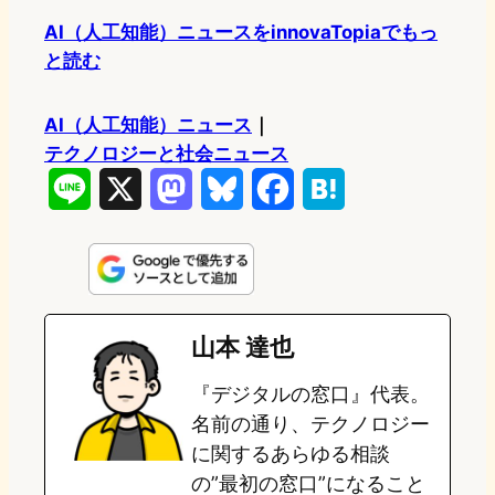
AI（人工知能）ニュースをinnovaTopiaでもっ
と読む
AI（人工知能）ニュース
｜
テクノロジーと社会ニュース
L
X
M
B
F
H
i
a
l
a
a
n
s
u
c
t
e
t
e
e
e
山本 達也
o
s
b
n
『デジタルの窓口』代表。
d
k
o
a
名前の通り、テクノロジー
o
y
o
に関するあらゆる相談
の”最初の窓口”になること
n
k