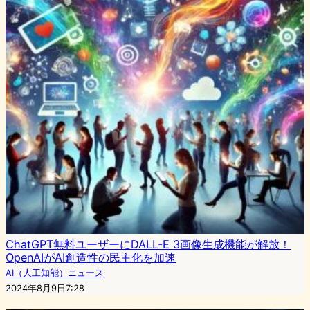
ChatGPT無料ユーザーにDALL-E 3画像生成機能が解放！
OpenAIがAI創造性の民主化を加速
AI（人工知能）ニュース
2024年8月9日7:28