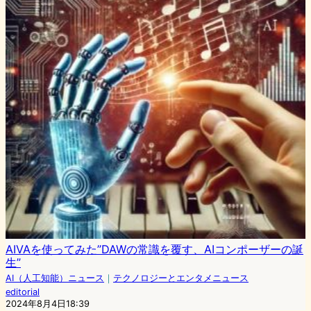
AIVAを使ってみた”DAWの常識を覆す、AIコンポーザーの誕
生”
AI（人工知能）ニュース
｜
テクノロジーとエンタメニュース
editorial
2024年8月4日18:39