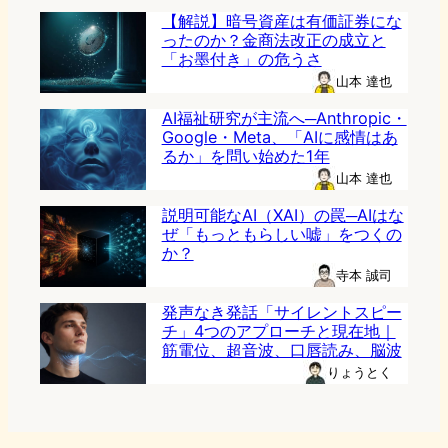
【解説】暗号資産は有価証券にな
ったのか？金商法改正の成立と
「お墨付き」の危うさ
山本 達也
AI福祉研究が主流へ─Anthropic・
Google・Meta、「AIに感情はあ
るか」を問い始めた1年
山本 達也
説明可能なAI（XAI）の罠─AIはな
ぜ「もっともらしい嘘」をつくの
か？
寺本 誠司
発声なき発話「サイレントスピー
チ」4つのアプローチと現在地｜
筋電位、超音波、口唇読み、脳波
りょうとく