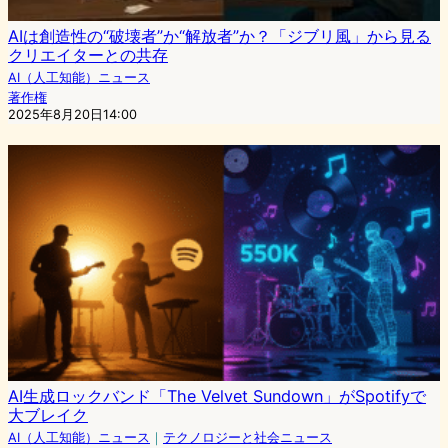
AIは創造性の“破壊者”か“解放者”か？「ジブリ風」から見る
クリエイターとの共存
AI（人工知能）ニュース
著作権
2025年8月20日14:00
AI生成ロックバンド「The Velvet Sundown」がSpotifyで
大ブレイク
AI（人工知能）ニュース
｜
テクノロジーと社会ニュース