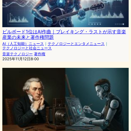
ビルボード1位はAI作曲｜ブレイキング・ラストが示す音楽
産業の未来と著作権問題
AI（人工知能）ニュース
｜
テクノロジーとエンタメニュース
｜
テクノロジーと社会ニュース
音楽テクノロジー
著作権
2025年11月12日8:00