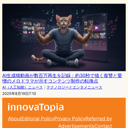
AI生成猫動画が数百万再生を記録：約30秒で描く復讐と愛
憎のメロドラマが示すコンテンツ制作の転換点
AI（人工知能）ニュース
｜
テクノロジーとエンタメニュース
2025年8月19日7:10
About
Editorial Policy
Privacy Policy
Referred by
Advertisements
Contact