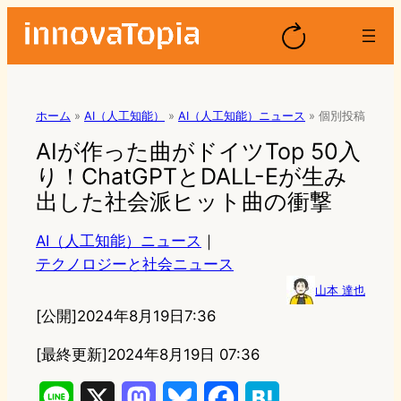
ホーム
»
AI（人工知能）
»
AI（人工知能）ニュース
»
個別投稿
AIが作った曲がドイツTop 50入
り！ChatGPTとDALL-Eが生み
出した社会派ヒット曲の衝撃
AI（人工知能）ニュース
｜
テクノロジーと社会ニュース
山本 達也
[公開]
2024年8月19日7:36
[最終更新]
2024年8月19日 07:36
L
X
M
B
F
H