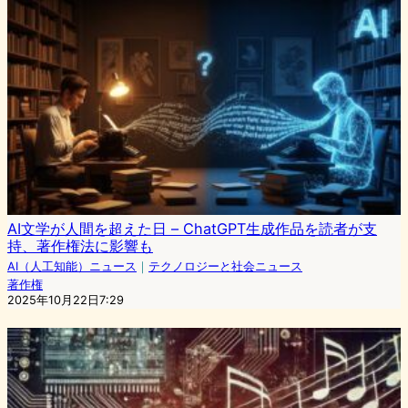
AI文学が人間を超えた日 – ChatGPT生成作品を読者が支
持、著作権法に影響も
AI（人工知能）ニュース
｜
テクノロジーと社会ニュース
著作権
2025年10月22日7:29