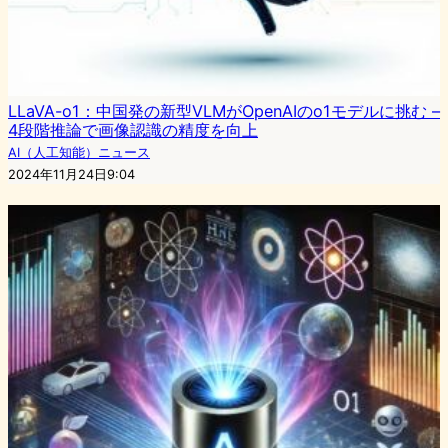
LLaVA-o1：中国発の新型VLMがOpenAIのo1モデルに挑む –
4段階推論で画像認識の精度を向上
AI（人工知能）ニュース
2024年11月24日9:04