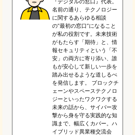
『デジタルの窓口』代表。
d
k
o
a
名前の通り、テクノロジー
o
y
o
に関するあらゆる相談
の”最初の窓口”になること
n
k
が私の役割です。未来技術
がもたらす「期待」と、情
報セキュリティという「不
安」の両方に寄り添い、誰
もが安心して新しい一歩を
踏み出せるような道しるべ
を発信します。 ブロックチ
ェーンやスペーステクノロ
ジーといったワクワクする
未来の話から、サイバー攻
撃から身を守る実践的な知
識まで、幅広くカバー。ハ
イブリッド異業種交流会