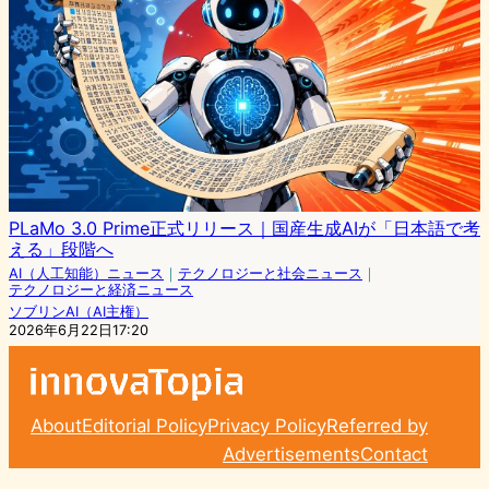
PLaMo 3.0 Prime正式リリース｜国産生成AIが「日本語で考
える」段階へ
AI（人工知能）ニュース
｜
テクノロジーと社会ニュース
｜
テクノロジーと経済ニュース
ソブリンAI（AI主権）
2026年6月22日17:20
About
Editorial Policy
Privacy Policy
Referred by
Advertisements
Contact