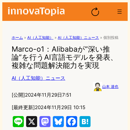
ホーム
»
AI（人工知能）
»
AI（人工知能）ニュース
»
個別投稿
Marco-o1：Alibabaが”深い推
論”を行うAI言語モデルを発表、
複雑な問題解決能力を実現
AI（人工知能）ニュース
山本 達也
[公開]
2024年11月29日7:51
[最終更新]
2024年11月29日 10:15
L
X
M
B
F
H