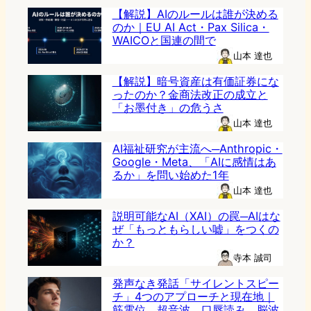
【解説】AIのルールは誰が決める
のか｜EU AI Act・Pax Silica・
WAICOと国連の間で
山本 達也
【解説】暗号資産は有価証券にな
ったのか？金商法改正の成立と
「お墨付き」の危うさ
山本 達也
AI福祉研究が主流へ─Anthropic・
Google・Meta、「AIに感情はあ
るか」を問い始めた1年
山本 達也
説明可能なAI（XAI）の罠─AIはな
ぜ「もっともらしい嘘」をつくの
か？
寺本 誠司
発声なき発話「サイレントスピー
チ」4つのアプローチと現在地｜
筋電位、超音波、口唇読み、脳波