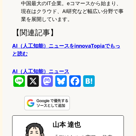
中国最大のIT企業。eコマースから始まり、
現在はクラウド、AI研究など幅広い分野で事
業を展開しています。
【関連記事】
AI（人工知能）ニュースをinnovaTopiaでもっ
と読む
AI（人工知能）ニュース
L
X
M
B
F
H
i
a
l
a
a
n
s
u
c
t
e
t
e
e
e
山本 達也
o
s
b
n