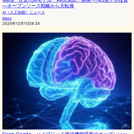
Meta、次世代AIモデル「Avocado」開発へ143億ドル投資
―オープンソース戦略から大転換
AI（人工知能）ニュース
Meta
2025年12月11日8:34