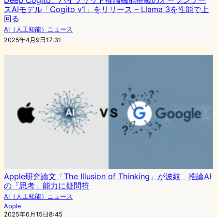
Deep Cogito、ハイブリッド推論機能搭載のオープンソー
スAIモデル「Cogito v1」をリリース – Llama 3を性能で上
回る
AI（人工知能）ニュース
2025年4月9日17:31
Apple研究論文「The Illusion of Thinking」が波紋 推論AI
の「思考」能力に疑問符
AI（人工知能）ニュース
Apple
2025年6月15日8:45