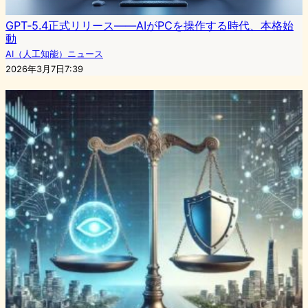
GPT‑5.4正式リリース——AIがPCを操作する時代、本格始
動
AI（人工知能）ニュース
2026年3月7日7:39