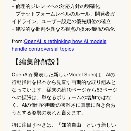
– 倫理的ジレンマへの対応方針の明確化
– プラットフォームレベルのルール、開発者ガ
イドライン、ユーザー設定の優先順位の確立
– 建設的な批判や異なる視点の提示機能の強化
from:
OpenAI is rethinking how AI models
handle controversial topics
【編集部解説】
OpenAIが発表した新しいModel Specは、AIの
行動指針を根本から見直す画期的な取り組みと
なっています。従来の約10ページから63ページ
への拡張は、単なるボリュームの増加ではな
く、AIの倫理的判断の複雑さに真摯に向き合お
うとする姿勢の表れと言えます。
特に注目すべきは、「知的自由」という新しい