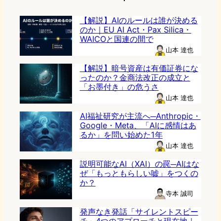
【解説】AIのルールは誰が決める
のか｜EU AI Act・Pax Silica・
WAICOと国連の間で
山本 達也
【解説】暗号資産は有価証券にな
ったのか？金商法改正の成立と
「お墨付き」の危うさ
山本 達也
AI福祉研究が主流へ─Anthropic・
Google・Meta、「AIに感情はあ
るか」を問い始めた1年
山本 達也
説明可能なAI（XAI）の罠─AIはな
ぜ「もっともらしい嘘」をつくの
か？
寺本 誠司
発声なき発話「サイレントスピー