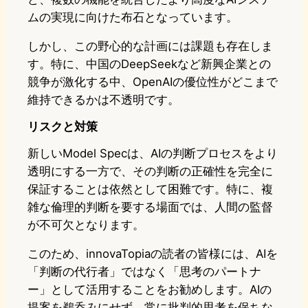
ムの実現に向けた布石となっています。
しかし、この野心的な計画には課題も存在しま
す。特に、中国のDeepSeekなど新興企業との
競争が激化する中、OpenAIの優位性がどこまで
維持できるかは不透明です。
リスクと対策
新しいModel Specは、AIの判断プロセスをより
透明にする一方で、その判断の正確性を完全に
保証することは依然として困難です。特に、複
雑な倫理的判断を要する場面では、人間の監督
が不可欠となります。
このため、innovaTopiaの読者の皆様には、AIを
「判断の代行者」ではなく「思考のパートナ
ー」として活用することをお勧めします。AIの
提案を鵜呑みにせず、常に批判的思考を保ちな