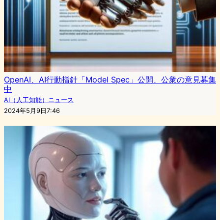
OpenAI、AI行動指針「Model Spec」公開、公衆の意見募集
中
AI（人工知能）ニュース
2024年5月9日7:46