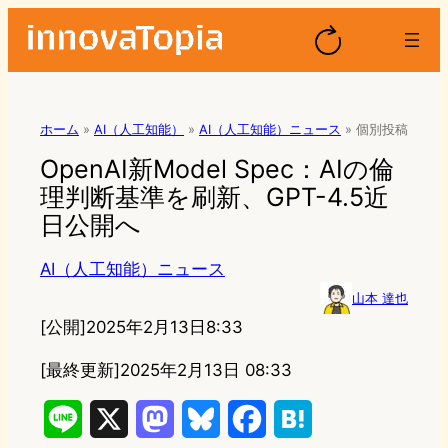
ホーム
»
AI（人工知能）
»
AI（人工知能）ニュース
»
個別投稿
OpenAI新Model Spec：AIの倫
理判断基準を刷新、GPT-4.5近
日公開へ
AI（人工知能）ニュース
山本 達也
[公開]
2025年2月13日8:33
[最終更新]
2025年2月13日 08:33
L
X
M
B
F
H