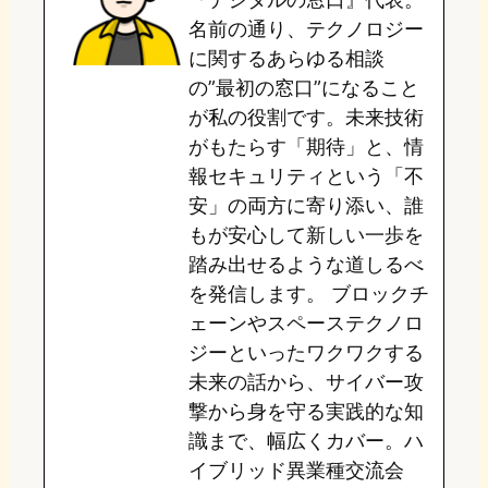
d
k
o
a
名前の通り、テクノロジー
o
y
o
に関するあらゆる相談
の”最初の窓口”になること
n
k
が私の役割です。未来技術
がもたらす「期待」と、情
報セキュリティという「不
安」の両方に寄り添い、誰
もが安心して新しい一歩を
踏み出せるような道しるべ
を発信します。 ブロックチ
ェーンやスペーステクノロ
ジーといったワクワクする
未来の話から、サイバー攻
撃から身を守る実践的な知
識まで、幅広くカバー。ハ
イブリッド異業種交流会