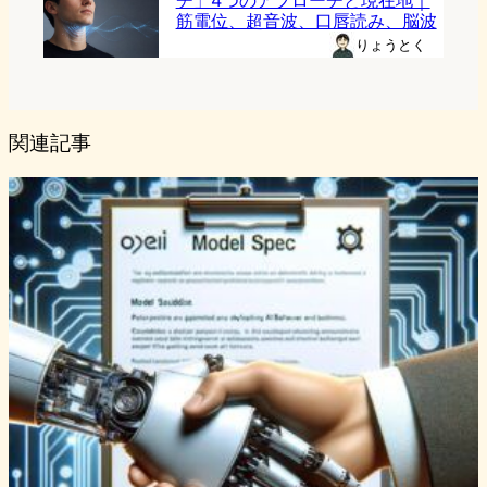
チ」4つのアプローチと現在地｜
筋電位、超音波、口唇読み、脳波
りょうとく
関連記事