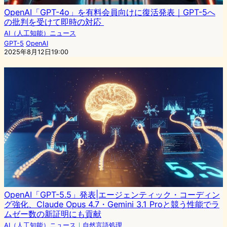
OpenAI「GPT-4o」を有料会員向けに復活発表｜GPT-5へ
の批判を受けて即時の対応
AI（人工知能）ニュース
GPT-5
OpenAI
2025年8月12日19:00
OpenAI「GPT-5.5」発表|エージェンティック・コーディン
グ強化、Claude Opus 4.7・Gemini 3.1 Proと競う性能でラ
ムゼー数の新証明にも貢献
AI（人工知能）ニュース
｜
自然言語処理