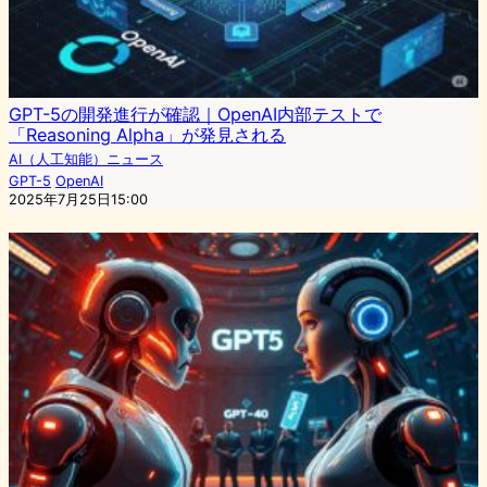
GPT-5の開発進行が確認｜OpenAI内部テストで
「Reasoning Alpha」が発見される
AI（人工知能）ニュース
GPT-5
OpenAI
2025年7月25日15:00