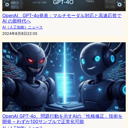
OpenAI、GPT-4o発表：マルチモーダル対応と高速応答で
AI の新時代へ
AI（人工知能）ニュース
2024年8月8日22:05
OpenAI GPT-4o、問題行動を示すAIの「性格修正」技術を
開発 – わずか100サンプルで正常化可能
AI（人工知能）ニュース