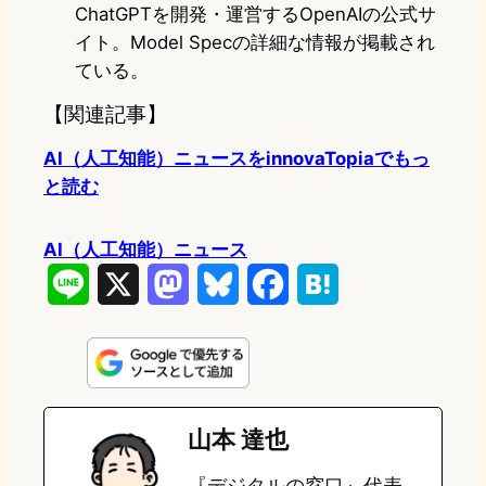
ChatGPTを開発・運営するOpenAIの公式サ
イト。Model Specの詳細な情報が掲載され
ている。
【関連記事】
AI（人工知能）ニュースをinnovaTopiaでもっ
と読む
AI（人工知能）ニュース
L
X
M
B
F
H
i
a
l
a
a
n
s
u
c
t
e
t
e
e
e
山本 達也
o
s
b
n
『デジタルの窓口』代表。