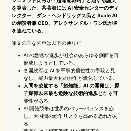
シュミット氏らが「超知能戦略」と題する論文
を発表した。共著者には AI 安全センターのディ
レクター、ダン・ヘンドリックス氏と Scale AI
の創設者兼 CEO、アレクサンドル・ワン氏が名
を連ねている。
論文の主な内容は以下の通りだ
AI の急速な進歩が社会のあらゆる側面を再
形成しようとしている。
各国政府は AI を軍事的優位性の手段と見
なし、能力最大化の競争が激化している。
人間を凌駕する「超知能」AI の開発は、原
子爆弾以来最も危険な技術的進歩
となる可
能性がある。
AI 開発競争は世界のパワーバランスを崩
し、大国間の紛争リスクを高める恐れがあ
る。