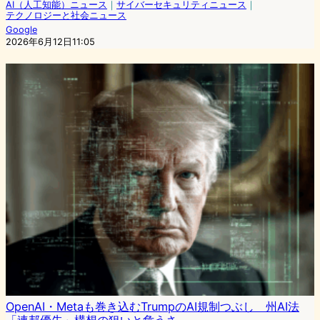
AI（人工知能）ニュース
｜
サイバーセキュリティニュース
｜
テクノロジーと社会ニュース
Google
2026年6月12日11:05
OpenAI・Metaも巻き込むTrumpのAI規制つぶし 州AI法