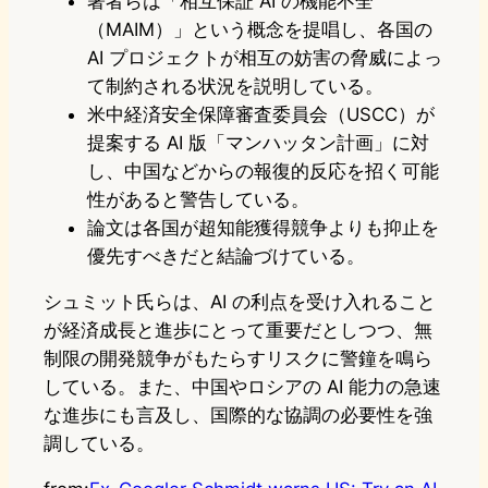
著者らは「相互保証 AI の機能不全
（MAIM）」という概念を提唱し、各国の
AI プロジェクトが相互の妨害の脅威によっ
て制約される状況を説明している。
米中経済安全保障審査委員会（USCC）が
提案する AI 版「マンハッタン計画」に対
し、中国などからの報復的反応を招く可能
性があると警告している。
論文は各国が超知能獲得競争よりも抑止を
優先すべきだと結論づけている。
シュミット氏らは、AI の利点を受け入れること
が経済成長と進歩にとって重要だとしつつ、無
制限の開発競争がもたらすリスクに警鐘を鳴ら
している。また、中国やロシアの AI 能力の急速
な進歩にも言及し、国際的な協調の必要性を強
調している。