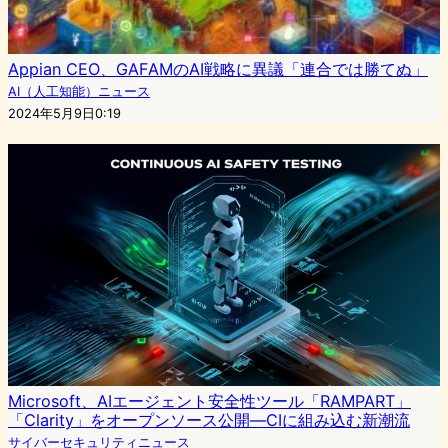
Appian CEO、GAFAMのAI戦略に異議「連合では勝てぬ」
AI（人工知能）ニュース
2024年5月9日0:19
Microsoft、AIエージェント安全性ツール「RAMPART」
「Clarity」をオープンソース公開—CIに組み込む新潮流
サイバーセキュリティニュース