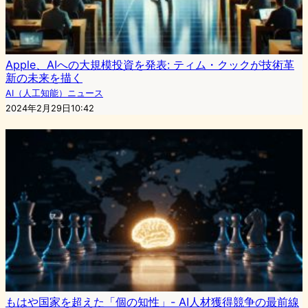
Apple、AIへの大規模投資を発表: ティム・クックが技術革
新の未来を描く
AI（人工知能）ニュース
2024年2月29日10:42
もはや国家を超えた「個の知性」- AI人材獲得競争の最前線