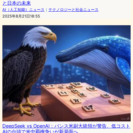
と日本の未来
AI（人工知能）ニュース
｜
テクノロジーと社会ニュース
2025年8月21日18:55
DeepSeek vs OpenAI：バンス米副大統領が警告、低コスト
AIの台頭で米中覇権争いが新局面へ