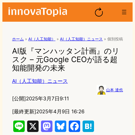
ホーム
»
AI（人工知能）
»
AI（人工知能）ニュース
»
個別投稿
AI版『マンハッタン計画』のリ
スク – 元Google CEOが語る超
知能開発の未来
AI（人工知能）ニュース
山本 達也
[公開]
2025年3月7日9:11
[最終更新]
2025年4月9日 16:26
L
X
M
B
F
H