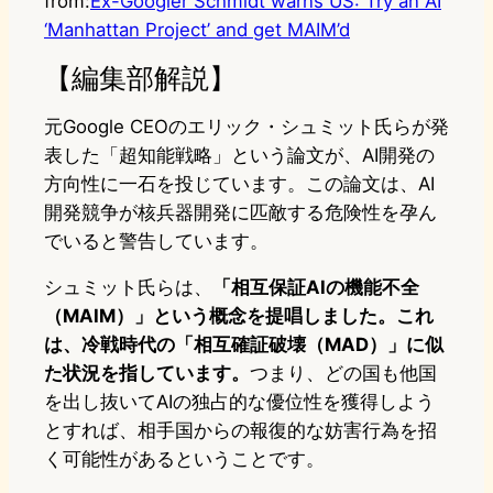
from:
Ex-Googler Schmidt warns US: Try an AI
‘Manhattan Project’ and get MAIM’d
【編集部解説】
元Google CEOのエリック・シュミット氏らが発
表した「超知能戦略」という論文が、AI開発の
方向性に一石を投じています。この論文は、AI
開発競争が核兵器開発に匹敵する危険性を孕ん
でいると警告しています。
シュミット氏らは、
「相互保証AIの機能不全
（MAIM）」という概念を提唱しました。これ
は、冷戦時代の「相互確証破壊（MAD）」に似
た状況を指しています。
つまり、どの国も他国
を出し抜いてAIの独占的な優位性を獲得しよう
とすれば、相手国からの報復的な妨害行為を招
く可能性があるということです。