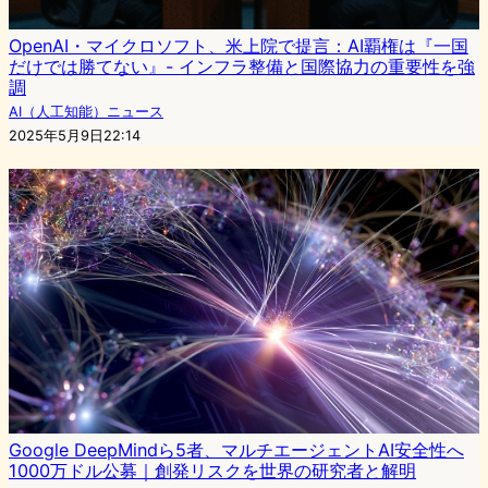
OpenAI・マイクロソフト、米上院で提言：AI覇権は『一国
だけでは勝てない』- インフラ整備と国際協力の重要性を強
調
AI（人工知能）ニュース
2025年5月9日22:14
Google DeepMindら5者、マルチエージェントAI安全性へ
1000万ドル公募｜創発リスクを世界の研究者と解明