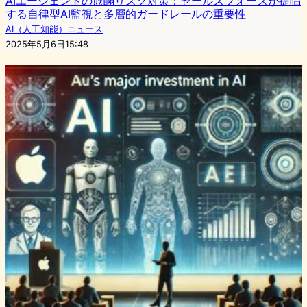
AIエージェントの欺瞞リスク対策：セールスフォースが提唱
する自律型AI監視と多層的ガードレールの重要性
AI（人工知能）ニュース
2025年5月6日15:48