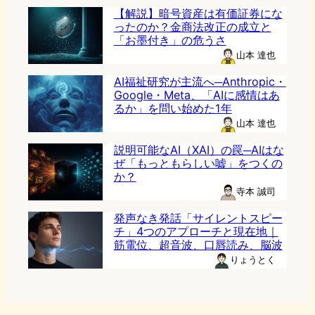
【解説】暗号資産は有価証券にな
ったのか？金商法改正の成立と
「お墨付き」の危うさ
山本 達也
AI福祉研究が主流へ─Anthropic・
Google・Meta、「AIに感情はあ
るか」を問い始めた1年
山本 達也
説明可能なAI（XAI）の罠─AIはな
ぜ「もっともらしい嘘」をつくの
か？
寺本 誠司
発声なき発話「サイレントスピー
チ」4つのアプローチと現在地｜
筋電位、超音波、口唇読み、脳波
りょうとく