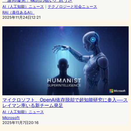
「連邦優先」構想の狙いと危うさ
AI（人工知能）ニュース
｜
テクノロジーと社会ニュース
RAI（責任あるAI）
2025年11月24日12:21
マイクロソフト、OpenAI依存脱却で超知能研究に参入──ス
レイマン率いる新チーム発足
AI（人工知能）ニュース
Microsoft
2025年11月7日20:16