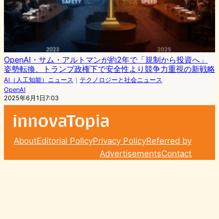
OpenAI・サム・アルトマンが約2年で「規制から投資へ」
姿勢転換、トランプ政権下で安全性より競争力重視の新戦略
AI（人工知能）ニュース
｜
テクノロジーと社会ニュース
OpenAI
2025年6月1日7:03
About
Editorial Policy
Privacy Policy
Referred by
Advertisements
Contact