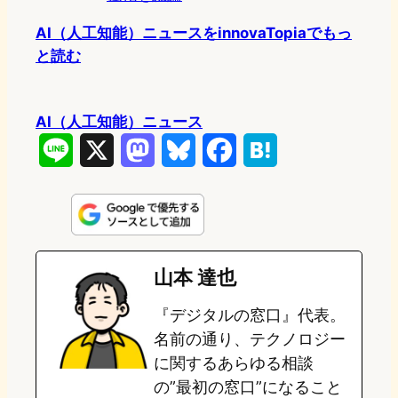
AI（人工知能）ニュースをinnovaTopiaでもっ
と読む
AI（人工知能）ニュース
L
X
M
B
F
H
i
a
l
a
a
n
s
u
c
t
e
t
e
e
e
山本 達也
o
s
b
n
『デジタルの窓口』代表。
d
k
o
a
名前の通り、テクノロジー
o
y
o
に関するあらゆる相談
の”最初の窓口”になること
n
k