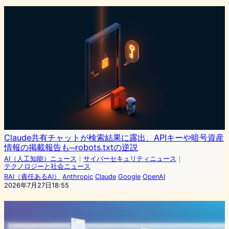
Claude共有チャットが検索結果に露出、APIキーや暗号資産
情報の掲載報告も─robots.txtの逆説
AI（人工知能）ニュース
｜
サイバーセキュリティニュース
｜
テクノロジーと社会ニュース
RAI（責任あるAI）
Anthropic
Claude
Google
OpenAI
2026年7月27日18:55