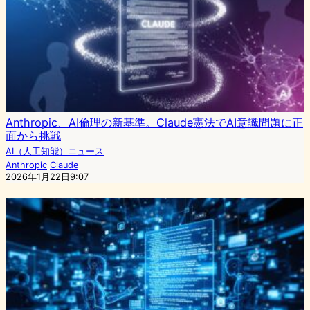
Anthropic、AI倫理の新基準。Claude憲法でAI意識問題に正
面から挑戦
AI（人工知能）ニュース
Anthropic
Claude
2026年1月22日9:07