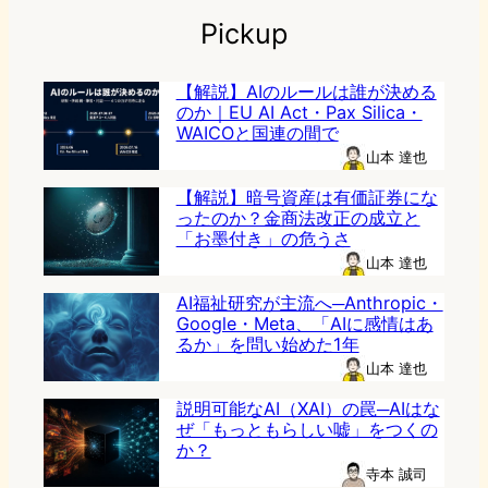
Pickup
【解説】AIのルールは誰が決める
のか｜EU AI Act・Pax Silica・
WAICOと国連の間で
山本 達也
【解説】暗号資産は有価証券にな
ったのか？金商法改正の成立と
「お墨付き」の危うさ
山本 達也
AI福祉研究が主流へ─Anthropic・
Google・Meta、「AIに感情はあ
るか」を問い始めた1年
山本 達也
説明可能なAI（XAI）の罠─AIはな
ぜ「もっともらしい嘘」をつくの
か？
寺本 誠司