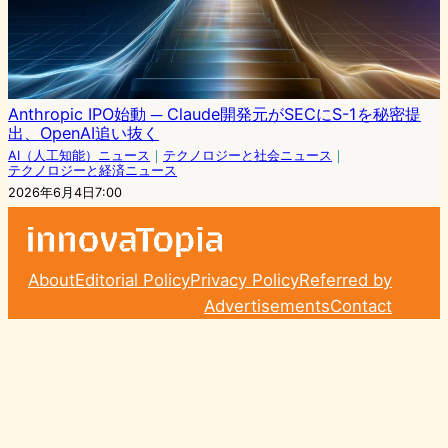
Anthropic IPO始動 ─ Claude開発元がSECにS-1を秘密提
出、OpenAI追い抜く
AI（人工知能）ニュース
｜
テクノロジーと社会ニュース
｜
テクノロジーと経済ニュース
2026年6月4日7:00
About
Editorial Policy
Privacy Policy
Referred by
Advertisements
Contact