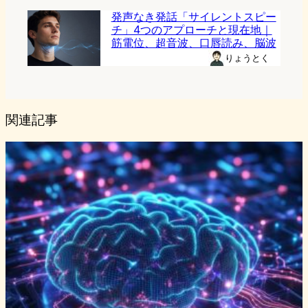
発声なき発話「サイレントスピー
チ」4つのアプローチと現在地｜
筋電位、超音波、口唇読み、脳波
りょうとく
関連記事