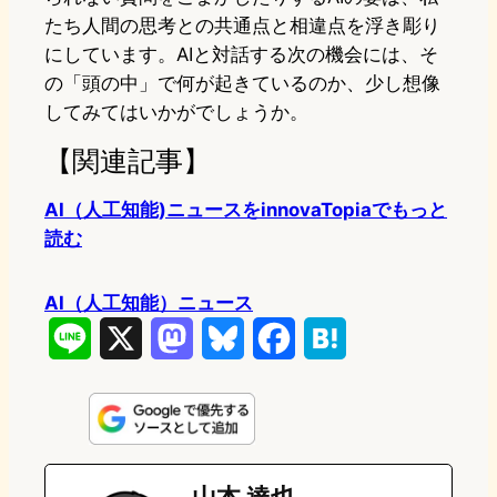
たち人間の思考との共通点と相違点を浮き彫り
にしています。AIと対話する次の機会には、そ
の「頭の中」で何が起きているのか、少し想像
してみてはいかがでしょうか。
【関連記事】
AI（人工知能)ニュースをinnovaTopiaでもっと
読む
AI（人工知能）ニュース
L
X
M
B
F
H
i
a
l
a
a
n
s
u
c
t
e
t
e
e
e