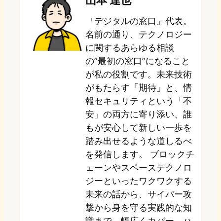
山本 達也
o
s
b
n
『デジタルの窓口』代表。
d
k
o
a
名前の通り、テクノロジー
o
y
o
に関するあらゆる相談
の”最初の窓口”になること
n
k
が私の役割です。未来技術
がもたらす「期待」と、情
報セキュリティという「不
安」の両方に寄り添い、誰
もが安心して新しい一歩を
踏み出せるような道しるべ
を発信します。 ブロックチ
ェーンやスペーステクノロ
ジーといったワクワクする
未来の話から、サイバー攻
撃から身を守る実践的な知
識まで、幅広くカバー。ハ