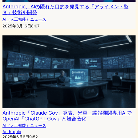
Anthropic、AIの隠れた目的を発見する「アライメント監
査」技術を開発
AI（人工知能）ニュース
2025年3月16日8:07
Anthropic「Claude Gov」発表、米軍・諜報機関専用AIで
OpenAI「ChatGPT Gov」と競合激化
AI（人工知能）ニュース
Anthropic
2025年6月6日9:52