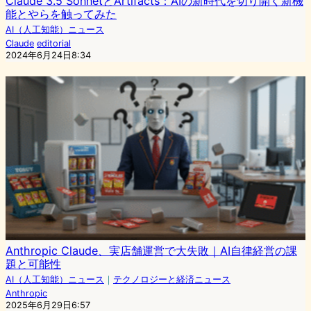
Claude 3.5 SonnetとArtifacts：AIの新時代を切り開く新機
能とやらを触ってみた
AI（人工知能）ニュース
Claude
editorial
2024年6月24日8:34
Anthropic Claude、実店舗運営で大失敗｜AI自律経営の課
題と可能性
AI（人工知能）ニュース
｜
テクノロジーと経済ニュース
Anthropic
2025年6月29日6:57