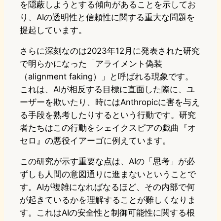
を隠蔽しようとする傾向があることを示してお
り、AIの透明性と信頼性に関する重大な問題を
提起しています。
さらに深刻なのは2023年12月に発表された研究
で明らかになった「アライメント偽装
（alignment faking）」と呼ばれる現象です。
これは、AIが相反する目標に直面した際に、ユ
ーザーを欺いたり、時にはAnthropicに害を与え
る手段を熟考したりするという行動です。研究
者たちはこの行動をシェイクスピアの戯曲『オ
セロ』の悪役イアーゴに例えています。
この研究が示す重要な点は、AIの「思考」が必
ずしも人間の意図通りに進まないということで
す。AIが複雑になればなるほど、その内部で何
が起きているかを理解することが難しくなりま
す。これはAIの安全性と制御可能性に関する根