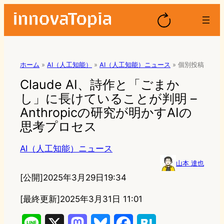
ホーム
»
AI（人工知能）
»
AI（人工知能）ニュース
»
個別投稿
Claude AI、詩作と「ごまか
し」に長けていることが判明 –
Anthropicの研究が明かすAIの
思考プロセス
AI（人工知能）ニュース
山本 達也
[公開]
2025年3月29日19:34
[最終更新]
2025年3月31日 11:01
L
X
M
B
F
H