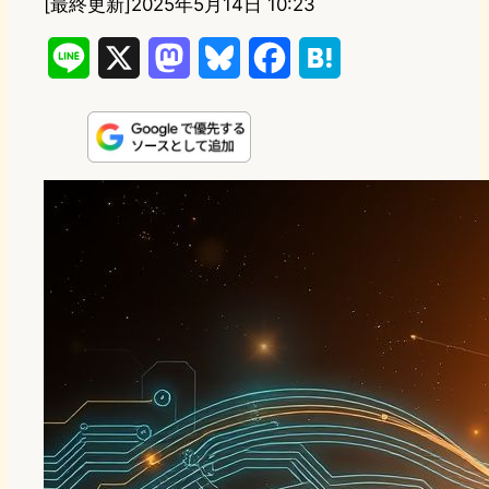
[最終更新]
2025年5月14日 10:23
L
X
M
B
F
H
i
a
l
a
a
n
s
u
c
t
e
t
e
e
e
o
s
b
n
d
k
o
a
o
y
o
n
k