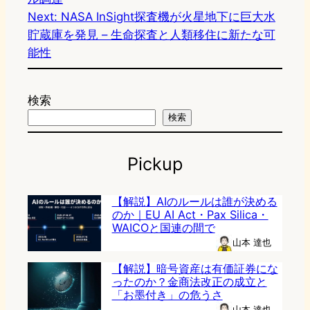
Next:
NASA InSight探査機が火星地下に巨大水
貯蔵庫を発見 – 生命探査と人類移住に新たな可
能性
検索
検索
Pickup
【解説】AIのルールは誰が決める
のか｜EU AI Act・Pax Silica・
WAICOと国連の間で
山本 達也
【解説】暗号資産は有価証券にな
ったのか？金商法改正の成立と
「お墨付き」の危うさ
山本 達也