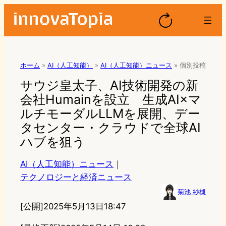
ホーム
»
AI（人工知能）
»
AI（人工知能）ニュース
»
個別投稿
サウジ皇太子、AI技術開発の新
会社Humainを設立 生成AI×マ
ルチモーダルLLMを展開、デー
タセンター・クラウドで全球AI
ハブを狙う
AI（人工知能）ニュース
｜
テクノロジーと経済ニュース
菊池 紗槻
[公開]
2025年5月13日18:47