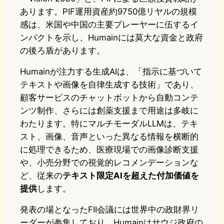
あります。PIF運用資産約9750億リヤルの規模
感は、米国や中国の主要プレーヤーに伍するイ
ンパクトを示し、Humainには莫大な資金と政府
の後ろ盾があります。
Humainが注力する生成AIは、「指示に基づいて
テキストや画像を自律生成する技術」であり、
顧客サービスのチャットボットから自動コンテ
ンツ制作、さらには創薬支援まで用途は多岐に
わたります。特にマルチモーダルLLMは、テキ
スト、画像、音声といった異なる情報を横断的
に処理できるため、医療現場での画像診断支援
や、小売分野での視覚的レコメンデーションな
ど、従来の
テキスト限定AIを超えた付加価値を
提供
します。
発表の場となったFII会議には世界中の政財界リ
ーダーが参集しており、Humainはサウジ政府の