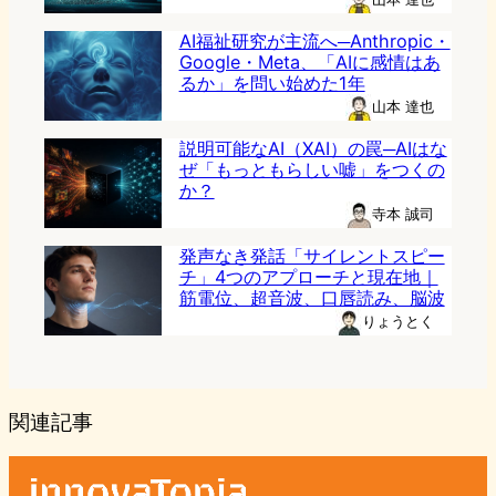
AI福祉研究が主流へ─Anthropic・
Google・Meta、「AIに感情はあ
るか」を問い始めた1年
山本 達也
説明可能なAI（XAI）の罠─AIはな
ぜ「もっともらしい嘘」をつくの
か？
寺本 誠司
発声なき発話「サイレントスピー
チ」4つのアプローチと現在地｜
筋電位、超音波、口唇読み、脳波
りょうとく
関連記事