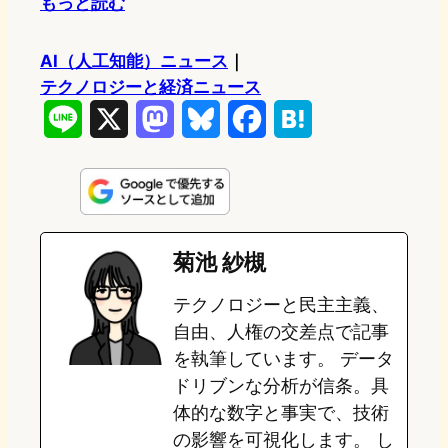
もっと読む
AI（人工知能）ニュース
｜
テクノロジーと経済ニュース
L
X
M
B
F
H
i
a
l
a
a
n
s
u
c
t
e
t
e
e
e
菊池 紗槻
o
s
b
n
テクノロジーと民主主義、
d
k
o
a
自由、人権の交差点で記事
o
y
o
を執筆しています。 データ
ドリブンな分析が信条。具
n
k
体的な数字と事実で、技術
の影響を可視化します。 し