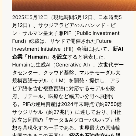
2025年5月12日（現地時間5月12日、日本時間5
月12日）、サウジアラビアのムハンマド・ビ
ン・サルマン皇太子兼PIF（Public Investment
Fund）総裁は、リヤドで開催されたFuture
Investment Initiative（FII）会議において、
新AI
企業「Humain」を設立
すると発表した。
Humainは生成AI（Generative AI）、次世代デー
タセンター、クラウド基盤、マルチモーダル大
規模言語モデル（LLM）を開発・提供し、アラ
ビア語を含む複数言語に対応するモデルを政
府、リテール、医療など幅広い分野へ展開す
る。PIFの運用資産は2024年末時点で約9750億
サウジリヤル（約27兆円）に達しており、同社
設立は同国の「データ＆AIグローバルハブ」構
想を具現化する一手である。世界最大の原油輸
出国であるこの王国は、
経済を石油依存から脱