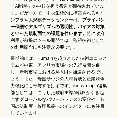
「AI戦略」の中核を担う役割が期待されていま
す。だが一方で、中央集権的に構築されるAIイ
ンフラや大規模データセンターは、
プライバシ
ー保護やアルゴリズムの透明性、バイアス対策
といった規制面での課題を伴います。
特に政府
利用が前提のツール開発では、監視技術として
の利用懸念にも注意が必要です。
長期的には、Humainを起点とした技術エコシス
テムが中東・アフリカ市場への先行展開を促
し、新興市場におけるAI採用を加速させるでし
ょう。また、母国サウジの人材育成と産業競争
力強化にも寄与するはずです。innovaTopia編集
部としては、こうした政府主導AI戦略が引き起
こすグローバルなパワーバランスの変化や、各
国の法制度・倫理規範へのインパクトにも注目
していきます。