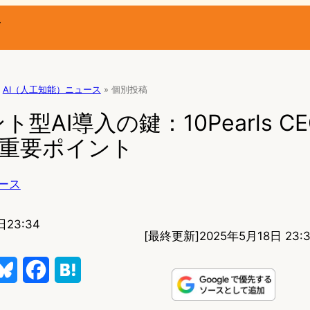
ー
AI（人工知能）ニュース
»
個別投稿
型AI導入の鍵：10Pearls C
の重要ポイント
ース
日23:34
[最終更新]
2025年5月18日 23:
B
F
H
l
a
a