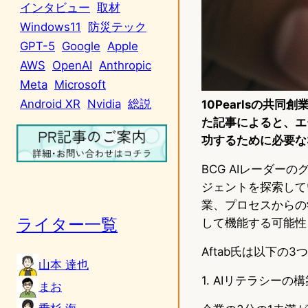
インタビュー
取材
Windows11
防災テック
GPT-5
Google
Apple
AWS
OpenAI
Anthropic
Meta
Microsoft
Android XR
Nvidia
総説
10Pearlsの共同創
た記事によると、エ
功するために必要な
BCG AIレーダー
ジェントを探索して
業、プロセスからの
ライター一覧
して機能する可能性
Aftab氏は以下の
山本 達也
1. AIリテラシーの構
まお