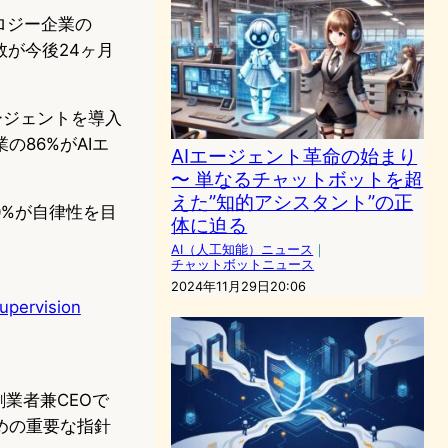
ロジー企業の
数が今後24ヶ月
エージェントを導入
の86%がAIエ
AIエージェント革命の始まり
〜 単なるチャットボットを超
えた”知的アシスタント”の正
70%が自律性を目
体に迫る
AI（人工知能）ニュース
｜
チャットボットニュース
2024年11月29日20:06
supervision
創業者兼CEOで
ための重要な指針