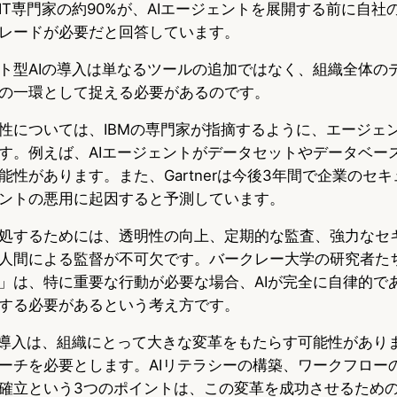
では、IT専門家の約90%が、AIエージェントを展開する前に自
レードが必要だと回答しています。
ト型AIの導入は単なるツールの追加ではなく、組織全体の
の一環として捉える必要があるのです。
性については、IBMの専門家が指摘するように、エージェン
す。例えば、AIエージェントがデータセットやデータベー
能性があります。また、Gartnerは今後3年間で企業のセ
ジェントの悪用に起因すると予測しています。
処するためには、透明性の向上、定期的な監査、強力なセ
人間による監督が不可欠です。バークレー大学の研究者た
」は、特に重要な行動が必要な場合、AIが完全に自律的で
する必要があるという考え方です。
の導入は、組織にとって大きな変革をもたらす可能性があり
ーチを必要とします。AIリテラシーの構築、ワークフロー
確立という3つのポイントは、この変革を成功させるため