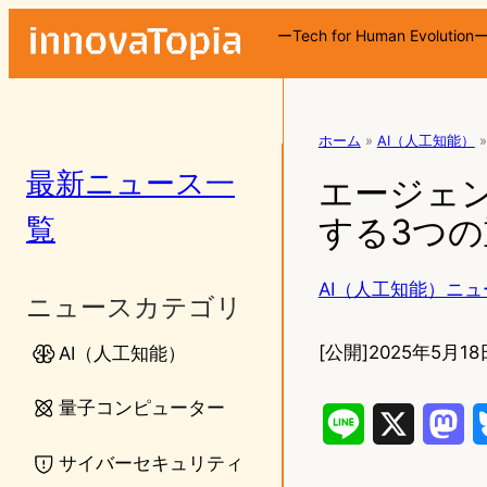
ーTech for Human Evolution
ホーム
»
AI（人工知能）
»
最新ニュース一
エージェント
覧
する3つ
AI（人工知能）ニュ
ニュースカテゴリ
[公開]
2025年5月18
AI（人工知能）
量子コンピューター
L
X
M
サイバーセキュリティ
i
a