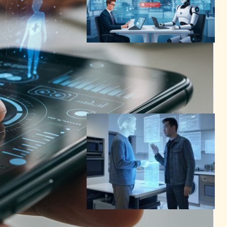
AIエージェントの成功率35%
の現実 Mixusが人間監視で
安全性確保へ
AI（人工知能）ニュース
2025年6月29日11:23
AIエージェント実用化の加