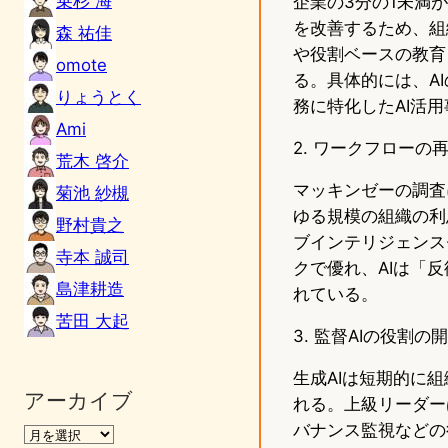
乗杉 海
企業の3分の1未満
を改善するため、組
森 祐佳
や役割ベースの教育
omote
る。具体的には、A
りょうとく
務に特化したAI活
Ami
2. ワークフローの
荒木 啓介
マッキンゼーの調査
菊池 紗槻
ゆる規模の組織の利
野村貴之
ブインテリジェンス
寺本 誠司
クで優れ、AIは「
島津耕造
れている。
苦田 大起
3. 監督AIの役割の
生成AIは短期的に
アーカイブ
れる。上級リーダー
バナンス監視などの