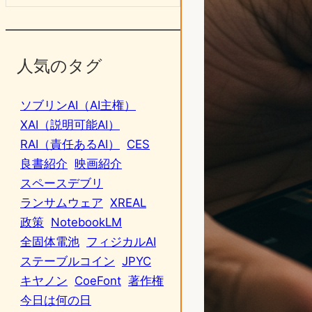
人気のタグ
ソブリンAI（AI主権）
XAI（説明可能AI）
RAI（責任あるAI）
CES
良書紹介
映画紹介
スペースデブリ
ランサムウェア
XREAL
政策
NotebookLM
全固体電池
フィジカルAI
ステーブルコイン
JPYC
キヤノン
CoeFont
著作権
今日は何の日