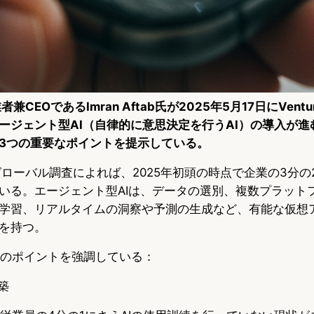
業者兼CEOであるImran Aftab氏が2025年5月17日にVent
ージェント型AI（自律的に意思決定を行うAI）の導入が進
3つの重要なポイントを提示している。
のグローバル調査によれば、2025年初頭の時点で企業の3分の
いる。エージェント型AIは、データの選別、複数プラット
学習、リアルタイムの洞察や予測の生成など、有能な仮想
を持つ。
3つのポイントを強調している：
築