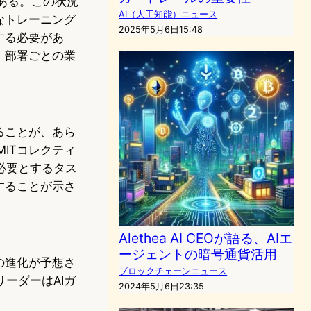
がある。この状況
AI（人工知能）ニュース
なトレーニング
2025年5月6日15:48
する必要があ
、部署ごとの業
ることが、あら
ITコレクティ
必要とするタス
することが示さ
Alethea AI CEOが語る、AIエ
ージェントの暗号通貨活用
の進化が予想さ
ブロックチェーンニュース
ーダーはAIガ
2024年5月6日23:35