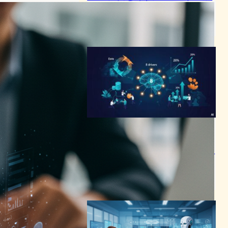
望
AI（人工知能）ニュース
2025年5月6日8:32
AI導入の95%が失敗する時
代、Rakutenが実践する
「Triple 20」とエージェント
AI変革の全貌
AI（人工知能）ニュース
2026年1月25日7:44