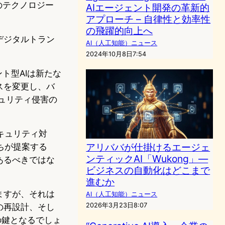
社のテクノロジー
AIエージェント開発の革新的
アプローチ – 自律性と効率性
の飛躍的向上へ
デジタルトラン
AI（人工知能）ニュース
2024年10月8日7:54
ト型AIは新たな
スを変更し、バ
キュリティ侵害の
キュリティ対
アリババが仕掛けるエージェ
ちが提案する
ンティックAI「Wukong」―
あるべきではな
ビジネスの自動化はどこまで
進むか
ますが、それは
AI（人工知能）ニュース
2026年3月23日8:07
の再設計、そし
の鍵となるでしょ