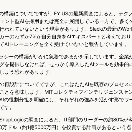
ーの構築についてですが、EY USの最新調査によると、テク
ジェント型AIを採用または完全に展開している一方で、多くの
れていないという現実があります。Slackの最新のWorkfor
カーのわずか7%が自分自身をAIエキスパートと考えており
てAIトレーニングを全く受けていないと報告しています。
テラシーの構築がいかに急務であるかを示しています。企業
グを提供しなければ、せっかく導入したAIツールも効果的
しまう恐れがあります。
の再設計についてですが、これはただAIを既存のプロセス
ことを意味します。MITコレクティブインテリジェンスセ
AIの役割分担を明確にし、それぞれの強みを活かす形でワ
です。
napLogicの調査によると、IT部門のリーダーの約80%
00万ドル（約1億5000万円）を投資する計画があるという