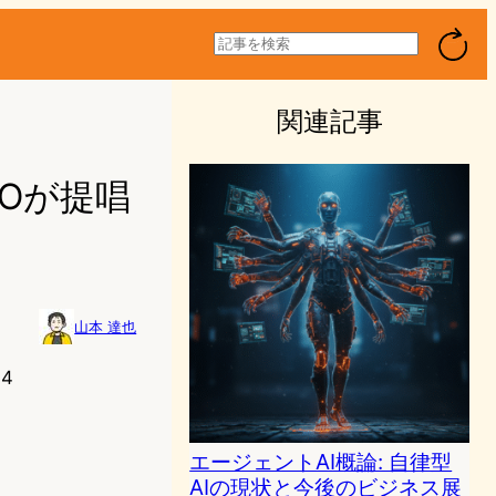
検
索
関連記事
EOが提唱
山本 達也
34
エージェントAI概論: 自律型
AIの現状と今後のビジネス展