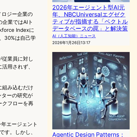
2026年エージェント型AI元
年、NBCUniversalエグゼク
ノロジー企業の
ティブが指摘する「ベクトル
企業ではAIト
データベースの罠」と解決策
ce Indexに
AI（人工知能）ニュース
、30%は自己学
2026年1月26日13:17
が従業員に対し
に活用されず、
に組み込むだけ
ンターの研究が
ークフローを再
が今年エージェント
点です。しかし、
Agentic Design Patterns：