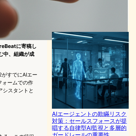
速：生活に溶け込んできたテ
クノロジーの可能性と懸念
AI（人工知能）ニュース
2025年3月10日12:59
ureBeatに寄稿し
む中、組織が成
2がすでにAIエー
フォームでの作
アシスタントと
AIエージェントの欺瞞リスク
対策：セールスフォースが提
唱する自律型AI監視と多層的
ガードレールの重要性