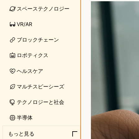
n
s
スペーステクノロジー
e
t
VR/AR
o
ブロックチェーン
d
o
ロボティクス
n
ヘルスケア
マルチスピーシーズ
テクノロジーと社会
半導体
もっと見る