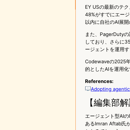
EY USの最新のテ
48%がすでにエー
以内に自社のAI展
また、PagerDu
しており、さらに35
ージェントを運用す
Codewaveの20
的としたAIを運用
References:
Adopting agentic 
【編集部解
エージェント型AIの
あるImran Af