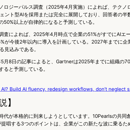
クノロジーパルス調査（2025年4月実施）によれば、テクノ
ジェント型AIを採用または完全に展開しており、回答者の半
開の50%以上が自律的になると予測している。
tyの調査によれば、2025年4月時点で企業の51%がすでにAI
%が今後2年以内に導入を計画している。2027年までに企業
る見込みである。
25年5月8日の記事によると、Gartnerは2025年までに組織の
化すると予測している。
AI? Build AI fluency, redesign workflows, don’t neglect 
説】
時代が本格的に到来しようとしています。10Pearlsの共同
tab氏が提唱する3つのポイントは、企業がこの新たな波に乗る