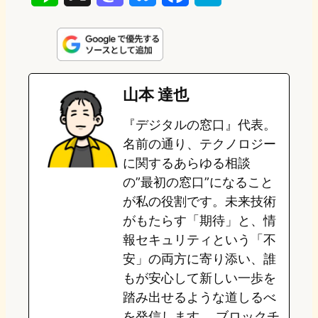
i
a
l
a
a
n
s
u
c
t
e
t
e
e
e
山本 達也
o
s
b
n
『デジタルの窓口』代表。
d
k
o
a
名前の通り、テクノロジー
o
y
o
に関するあらゆる相談
の”最初の窓口”になること
n
k
が私の役割です。未来技術
がもたらす「期待」と、情
報セキュリティという「不
安」の両方に寄り添い、誰
もが安心して新しい一歩を
踏み出せるような道しるべ
を発信します。 ブロックチ