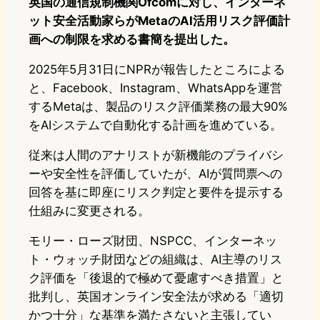
英国の通信規制機関Ofcomに対し、インターネ
ット安全活動家らがMetaのAI活用リスク評価計
画への制限を求める書簡を提出した。
2025年5月31日にNPRが報告したところによる
と、Facebook、Instagram、WhatsAppを運営
するMetaは、製品のリスク評価業務の最大90%
をAIシステムで自動化する計画を進めている。
従来は人間のアナリストが新機能のプライバシ
ーや安全性を評価していたが、AIが質問票への
回答を基に即座にリスク判定と要件を提示する
仕組みに変更される。
モリー・ローズ財団、NSPCC、インターネッ
ト・ウォッチ財団などの組織は、AI主導のリス
ク評価を「後退的で極めて憂慮すべき措置」と
批判し、英国オンライン安全法が求める「適切
かつ十分」な基準を満たさないと主張してい