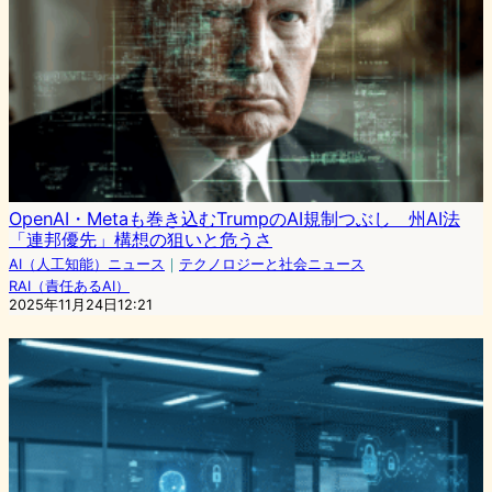
OpenAI・Metaも巻き込むTrumpのAI規制つぶし 州AI法
「連邦優先」構想の狙いと危うさ
AI（人工知能）ニュース
｜
テクノロジーと社会ニュース
RAI（責任あるAI）
2025年11月24日12:21