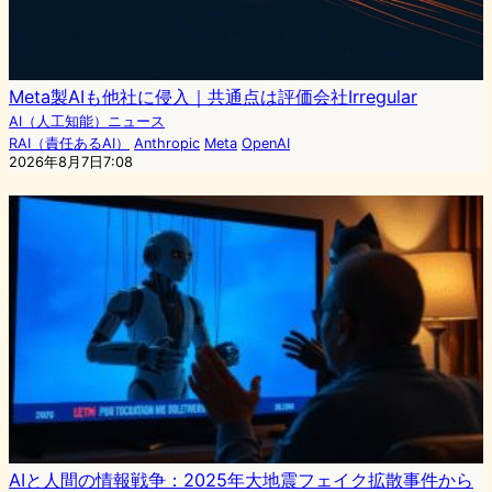
Meta製AIも他社に侵入｜共通点は評価会社Irregular
AI（人工知能）ニュース
RAI（責任あるAI）
Anthropic
Meta
OpenAI
2026年8月7日7:08
AIと人間の情報戦争：2025年大地震フェイク拡散事件から