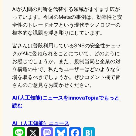
AIが人間の判断を代替する領域がますます広が
っています。今回のMetaの事例は、効率性と安
全性のトレードオフという現代テクノロジーの
根本的な課題を浮き彫りにしています。
皆さんは普段利用しているSNSの安全性チェッ
クがAIに委ねられることについて、どのように
お感じでしょうか。また、規制当局と企業の対
立構造の中で、私たちユーザーはどのような立
場を取るべきでしょうか。ぜひコメント欄で皆
さんのご意見をお聞かせください。
AI(人工知能)ニュースをinnovaTopiaでもっと
読む
AI（人工知能）ニュース
L
X
M
B
F
H