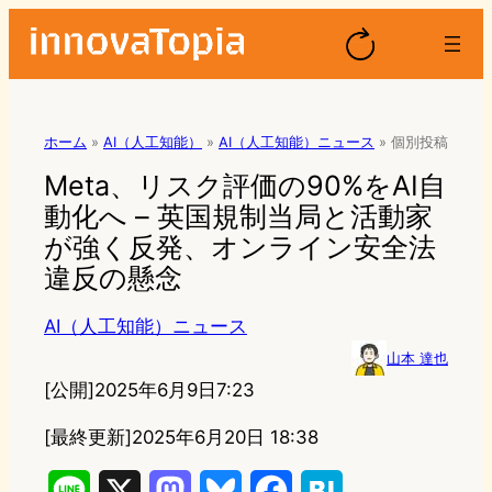
ホーム
»
AI（人工知能）
»
AI（人工知能）ニュース
»
個別投稿
Meta、リスク評価の90%をAI自
動化へ – 英国規制当局と活動家
が強く反発、オンライン安全法
違反の懸念
AI（人工知能）ニュース
山本 達也
[公開]
2025年6月9日7:23
[最終更新]
2025年6月20日 18:38
L
X
M
B
F
H