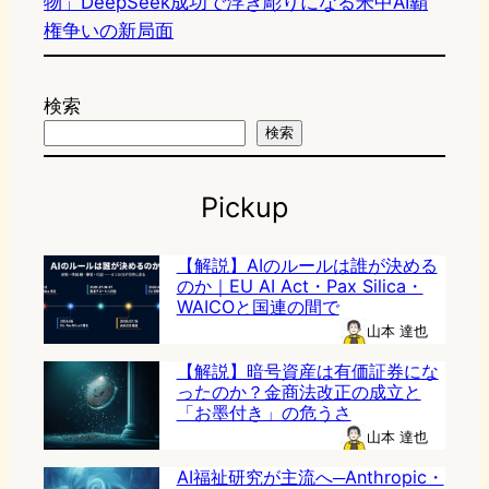
物」DeepSeek成功で浮き彫りになる米中AI覇
権争いの新局面
検索
検索
Pickup
【解説】AIのルールは誰が決める
のか｜EU AI Act・Pax Silica・
WAICOと国連の間で
山本 達也
【解説】暗号資産は有価証券にな
ったのか？金商法改正の成立と
「お墨付き」の危うさ
山本 達也
AI福祉研究が主流へ─Anthropic・