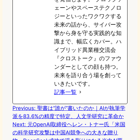
ェーンやスペーステクノロ
ジーといったワクワクする
未来の話から、サイバー攻
撃から身を守る実践的な知
識まで、幅広くカバー。ハ
イブリッド異業種交流会
『クロストーク』のファウ
ンダーとしての顔も持つ。
未来を語り合う場を創って
いきたいです。
記事一覧
Previous:
聖書は“誰が”書いたのか｜AIが執筆学
派を83.6%の精度で特定、人文学研究に革命か
Next:
元OpenAI取締役ヘレン・トナー氏「米国
の科学研究攻撃は中国AI競争への大きな贈り