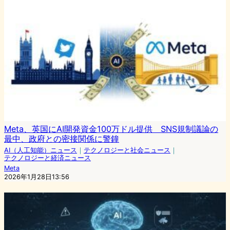
Meta、英国にAI開発資金100万ドル提供 SNS規制議論の
最中、政府との密接関係に警鐘
AI（人工知能）ニュース
｜
テクノロジーと社会ニュース
｜
テクノロジーと経済ニュース
Meta
2026年1月28日13:56