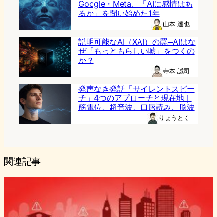
Google・Meta、「AIに感情はあ
るか」を問い始めた1年
山本 達也
説明可能なAI（XAI）の罠─AIはな
ぜ「もっともらしい嘘」をつくの
か？
寺本 誠司
発声なき発話「サイレントスピー
チ」4つのアプローチと現在地｜
筋電位、超音波、口唇読み、脳波
りょうとく
関連記事