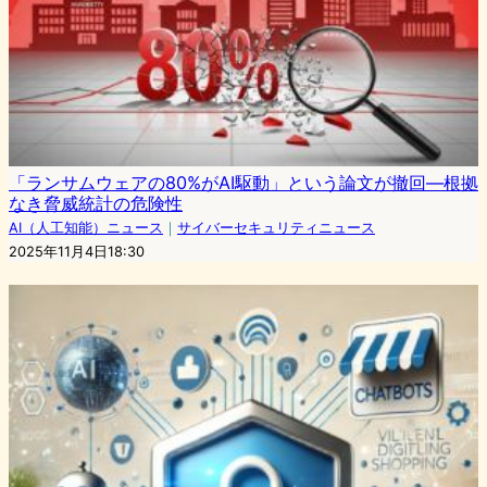
「ランサムウェアの80%がAI駆動」という論文が撤回—根拠
なき脅威統計の危険性
AI（人工知能）ニュース
｜
サイバーセキュリティニュース
2025年11月4日18:30