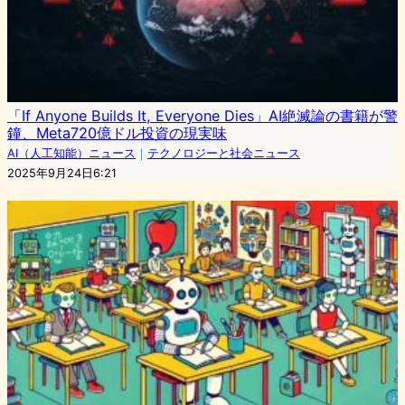
「If Anyone Builds It, Everyone Dies」AI絶滅論の書籍が警
鐘、Meta720億ドル投資の現実味
AI（人工知能）ニュース
｜
テクノロジーと社会ニュース
2025年9月24日6:21