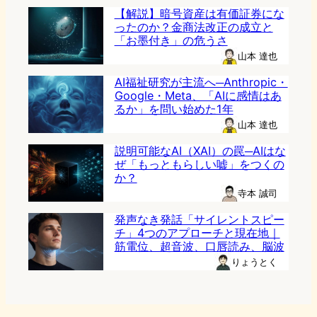
【解説】暗号資産は有価証券にな
ったのか？金商法改正の成立と
「お墨付き」の危うさ
山本 達也
AI福祉研究が主流へ─Anthropic・
Google・Meta、「AIに感情はあ
るか」を問い始めた1年
山本 達也
説明可能なAI（XAI）の罠─AIはな
ぜ「もっともらしい嘘」をつくの
か？
寺本 誠司
発声なき発話「サイレントスピー
チ」4つのアプローチと現在地｜
筋電位、超音波、口唇読み、脳波
りょうとく