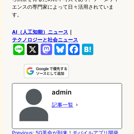
エンスの専門家によって日々活用されていま
す。
AI（人工知能）ニュース
｜
テクノロジーと社会ニュース
L
X
M
B
F
H
i
a
l
a
a
n
s
u
c
t
e
t
e
e
e
admin
o
s
b
n
記事一覧
d
k
o
a
o
y
o
n
k
Previous:
5G革命が到来！モバイルアプリ開発