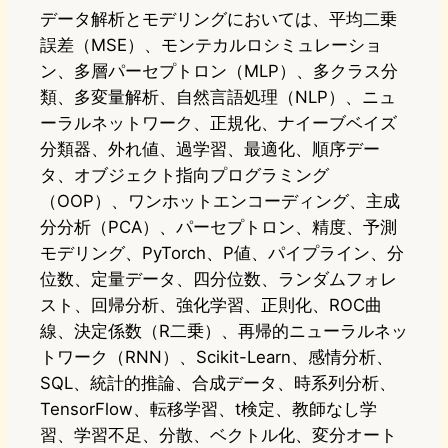
データ解析とモデリングにおいては、平均二乗
誤差（MSE）、モンテカルロシミュレーショ
ン、多層パーセプトロン（MLP）、多クラス分
類、多変量解析、自然言語処理（NLP）、ニュ
ーラルネットワーク、正規化、ナイーブベイズ
分類器、外れ値、過学習、最適化、順序デー
タ、オブジェクト指向プログラミング
（OOP）、ワンホットエンコーディング、主成
分分析（PCA）、パーセプトロン、精度、予測
モデリング、PyTorch、P値、パイプライン、分
位数、定量データ、四分位数、ランダムフォレ
スト、回帰分析、強化学習、正則化、ROC曲
線、決定係数（R二乗）、再帰的ニューラルネッ
トワーク（RNN）、Scikit-Learn、感情分析、
SQL、統計的推論、合成データ、時系列分析、
TensorFlow、転移学習、t検定、教師なし学
習、学習不足、分散、ベクトル化、変分オート