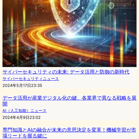
サイバーセキュリティの未来: データ活用と防御の新時代
サイバーセキュリティニュース
2024年5月17日23:35
データ活用が産業デジタル化の鍵、各業界で異なる戦略を展
開
AI（人工知能）ニュース
2024年4月9日23:02
専門知識とAIの融合が未来の意思決定を変革！機械学習が市
場リードを握る鍵に