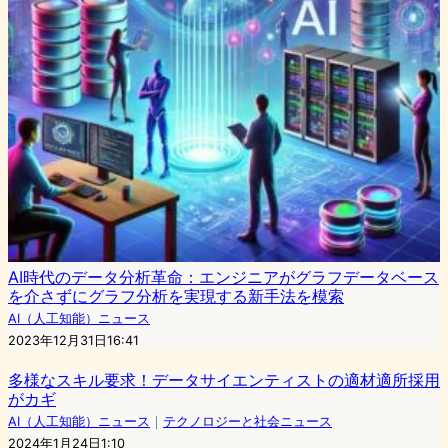
AI時代のデータ分析革命：エンジニアがグラフデータベース
を介さずにグラフ分析を実現する新手法を模索
AI（人工知能）ニュース
2023年12月31日16:41
多様なスキル要求！データサイエンティストの適材適所採用
がカギ
AI（人工知能）ニュース
｜
テクノロジーと社会ニュース
2024年1月24日1:10