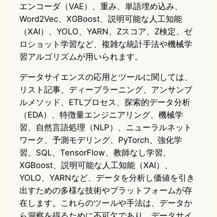
エンコーダ（VAE）、重み、単語埋め込み、
Word2Vec、XGBoost、説明可能な人工知能
（XAI）、YOLO、YARN、Zスコア、Z検定、ゼ
ロショット学習など、複雑な統計手法や機械学
習アルゴリズムが用いられます。
データサイエンスの応用とツールに関しては、
リスト記事、ディープラーニング、アンサンブ
ルメソッド、ETLプロセス、探索的データ分析
（EDA）、特徴量エンジニアリング、機械学
習、自然言語処理（NLP）、ニューラルネット
ワーク、予測モデリング、PyTorch、強化学
習、SQL、TensorFlow、教師なし学習、
XGBoost、説明可能な人工知能（XAI）、
YOLO、YARNなど、データを分析し価値を引き
出すための多様な技術やプラットフォームが存
在します。これらのツールや手法は、データか
ら洞察を得るために不可欠であり、データサイ