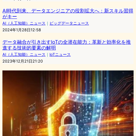
AI時代到来、データエンジニアの役割拡大へ：新スキル習得
がキー
AI（人工知能）ニュース
｜
ビッグデータニュース
2024年1月28日12:58
データ融合が引き出すIoTの全潜在能力：革新と効率化を推
進する技術的要素の解明
AI（人工知能）ニュース
｜
IoTニュース
2023年12月21日21:20