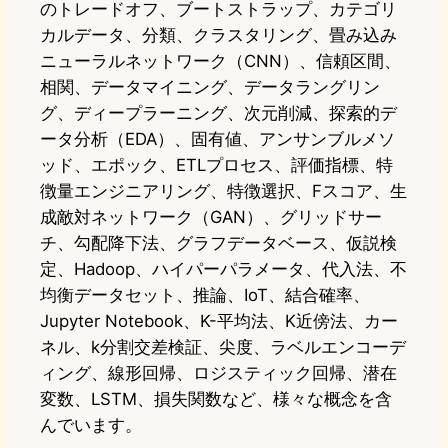
のトレードオフ、ブートストラップ、カテゴリ
カルデータ、分類、クラスタリング、畳み込み
ニューラルネットワーク（CNN）、信頼区間、
相関、データマイニング、データラングリン
グ、ディープラーニング、次元削減、探索的デ
ータ分析（EDA）、固有値、アンサンブルメソ
ッド、エポック、ETLプロセス、評価指標、特
徴量エンジニアリング、特徴選択、Fスコア、生
成敵対ネットワーク（GAN）、グリッドサー
チ、勾配降下法、グラフデータベース、仮説検
定、Hadoop、ハイパーパラメータ、代入法、不
均衡データセット、推論、IoT、結合確率、
Jupyter Notebook、K-平均法、K近傍法、カー
ネル、k分割交差検証、尖度、ラベルエンコーデ
ィング、線形回帰、ロジスティック回帰、潜在
変数、LSTM、損失関数など、様々な概念を含
んでいます。