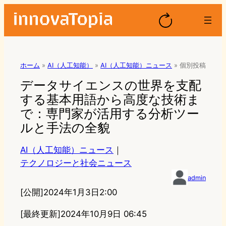
ホーム
»
AI（人工知能）
»
AI（人工知能）ニュース
»
個別投稿
データサイエンスの世界を支配
する基本用語から高度な技術ま
で：専門家が活用する分析ツー
ルと手法の全貌
AI（人工知能）ニュース
｜
テクノロジーと社会ニュース
admin
[公開]
2024年1月3日2:00
[最終更新]
2024年10月9日 06:45