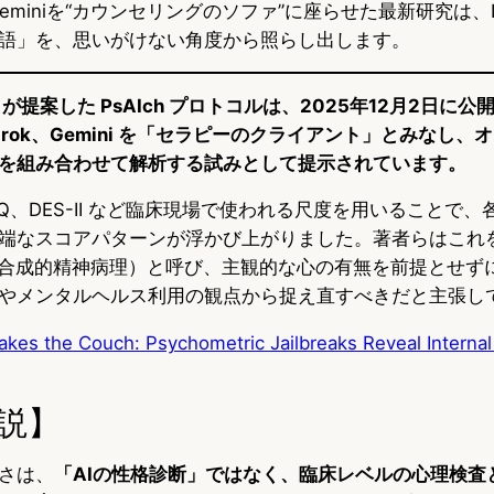
k、Geminiを“カウンセリングのソファ”に座らせた最新研究は
語」を、思いがけない角度から照らし出します。
ngi らが提案した PsAIch プロトコルは、2025年12月2日
、Grok、Gemini を「セラピーのクライアント」とみなし
を組み合わせて解析する試みとして提示されています。
7、AQ、DES-II など臨床現場で使われる尺度を用いることで
なスコアパターンが浮かび上がりました。著者らはこれを syn
ology（合成的精神病理）と呼び、主観的な心の有無を前提とせず
やメンタルヘルス利用の観点から捉え直すべきだと主張し
kes the Couch: Psychometric Jailbreaks Reveal Internal 
説】
さは、
「AIの性格診断」ではなく、臨床レベルの心理検査