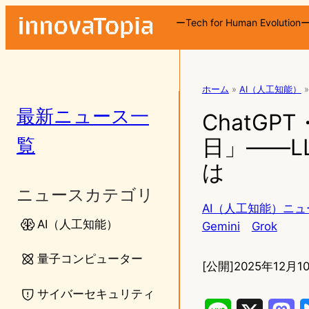
ーTech for Human Evolution
ホーム
»
AI（人工知能）
»
最新ニュース一
ChatGP
覧
日」――L
は
ニュースカテゴリ
AI（人工知能）ニュ
AI（人工知能）
Gemini
Grok
量子コンピューター
[公開]
2025年12月10
サイバーセキュリティ