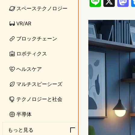
L
X
M
スペーステクノロジー
i
a
VR/AR
n
s
e
t
ブロックチェーン
o
ロボティクス
d
ヘルスケア
o
n
マルチスピーシーズ
テクノロジーと社会
半導体
もっと見る