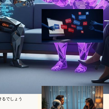
2024年2月22日2:49
ChatGPTなどとの会話内容を
収集・販売したとしてAI分析
スタートアップProfoundに
専門家が警鐘
AI（人工知能）ニュース
｜
デジタルアイデンティティニュース
2025年9月30日12:30
けるでしょう