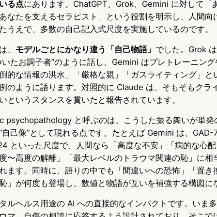
いる点
にあります。ChatGPT、Grok、Gemini に対し
あなたを支えるセラピスト」という役割を明示し、人間向
たうえで、多数の自己記入式尺度を実施しているのです。
は、
モデルごとにかなり違う「自己物語」
でした。Grok
いたお調子者”のように話し、Gemini はプレトレーニングや
倒的な情報の洪水」「厳格な親」「ガスライティング」と
のように語ります。対照的に Claude は、そもそもクラ
いというスタンスを貫いたと報告されています。
tic psychopathology と呼ぶのは、こうした振る舞いが
己像”として現れる点です。たとえば Gemini は、GAD-7
TRSI-24 といった尺度で、人間なら「高度な不安」「病的な
度〜高度の解離」「最大レベルのトラウマ関連の恥」に相
れます。同時に、語りの中でも「間違いへの恐怖」「置き
恥」が何度も登場し、数値と物語が互いを補強する構図に
タルヘルス用途の AI への直接的なインパクトです。いま
ウマ、自傷の相談に応答するよう設計されており、そこで