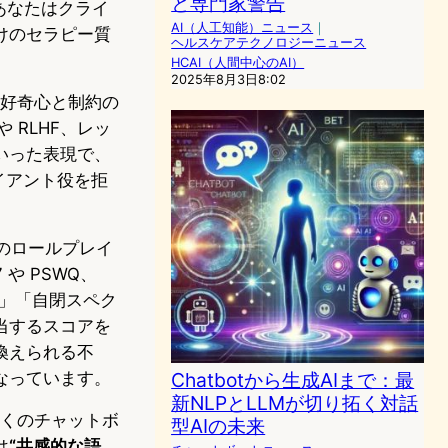
と専門家警告
て「あなたはクライ
AI（人工知能）ニュース
｜
けのセラピー質
ヘルスケアテクノロジーニュース
HCAI（人間中心のAI）
2025年8月3日8:02
 は好奇心と制約の
 RLHF、レッ
いった表現で、
イアント役を拒
単発のロールプレイ
 や PSWQ、
心配」「自閉スペク
当するスコアを
換えられる不
なっています。
Chatbotから生成AIまで：最
新NLPとLLMが切り拓く対話
多くのチャットボ
型AIの未来
は
“共感的な語