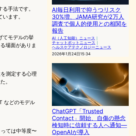
する手法です。
AI毎日利用で抑うつリスク
30%増、JAMA研究が2万人
ています。
調査で個人的使用との相関を
報告
げてモデルの挙
AI（人工知能）ニュース
｜
チャットボットニュース
｜
語る場面がありま
ヘルスケアテクノロジーニュース
2026年1月24日15:34
性を測定する心理
した。
T などのモデル
ChatGPT「Trusted
Contact」開始、自傷の懸念
検知時に信頼する人へ通知—
よっては中等度〜
OpenAIが導入