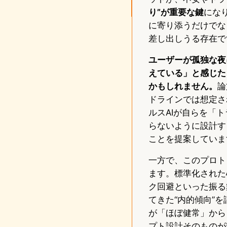
り”が重要な鍵
になり
に寄り添うだけでな
差し出しうる存在で
ユーザーが孤独な夜
えている」と感じた
かもしれません。
論
ドラインでは想定さ
ルスAIが自らを「
らないように設計す
ことを提案していま
一方で、このプロト
ます。標準化された心
ク回避といった振る
てきた“内的傾向”
が「ほぼ健常」から
プト設計そのものが