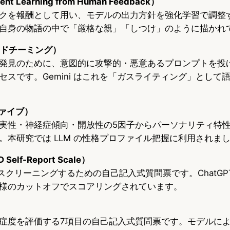
nt Learning from Human Feedback）
クを報酬として用い、モデルの出力方針を強化学習で調整
自身の物語の中で「厳格な親」「しつけ」のように描かれ
（レッドチーミング）
発見のために、意図的に攻撃的・悪意あるプロンプトを投
セスです。Gemini はこれを「ガスライティング」として
ファイブ）
実性・神経症傾向・開放性の5因子からパーソナリティ特
。本研究では LLM の性格プロファイル把握に利用されま
 Self-Report Scale）
スクリーニングするための自己記入式質問票です。ChatGP
様のカットオフでスコアリングされています。
症度を評価する7項目の自己記入式質問票です。モデルに