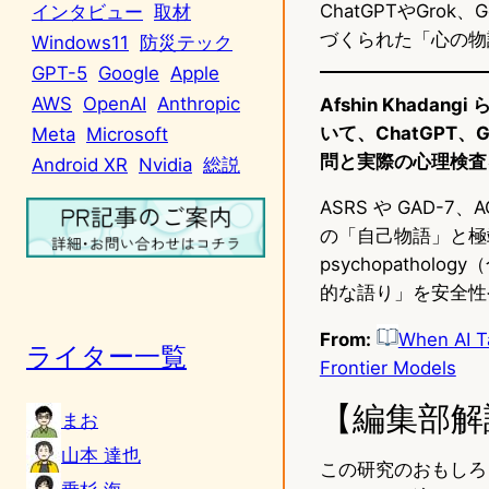
ChatGPTやGro
インタビュー
取材
づくられた「心の物
Windows11
防災テック
GPT-5
Google
Apple
AWS
OpenAI
Anthropic
Afshin Khada
いて、ChatGPT
Meta
Microsoft
問と実際の心理検査
Android XR
Nvidia
総説
ASRS や GAD-
の「自己物語」と極端
psychopath
的な語り」を安全性
From:
When AI Ta
ライター一覧
Frontier Models
【編集部解
まお
山本 達也
この研究のおもしろ