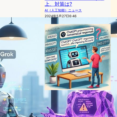
上、対策は?
AI（人工知能）ニュース
2024年5月27日6:46
ChatGPT混乱: 世界を驚かせ
た直後に意味不明な回答を提
供
AI（人工知能）ニュース