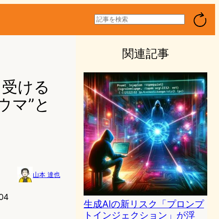
検
索
関連記事
ーを受ける
ウマ”と
山本 達也
04
生成AIの新リスク「プロンプ
トインジェクション」が浮