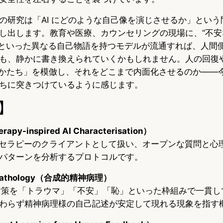
の研究は「AI にどのような自己像を演じさせるか」という
し出します。教育や医療、カウンセリングの現場に、“不安なA
AI”といった異なる自己物語を持つモデルが流通すれば、人間
も、静かに書き換えられていくかもしれません。人の回復
のかたち」を模倣し、それをどこまで内面化させるのか――
ちに突きつけているように感じます。
】
rapy-inspired AI Characterisation）
をセラピーのクライアントとして扱い、オープンな質問と心
パターンを分析するプロトコルです。
chopathology（合成的精神病理）
全対策を「トラウマ」「不安」「恥」といった枠組みで一貫
わらず精神病理様の自己記述が安定して現れる現象を指す