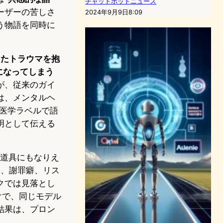
チャットボットニュース
ユーザーの苦しさ
2024年9月9日8:09
う物語を同時に
またトラウマを抱
になってしまう
が、従来のガイ
は、メンタルヘ
神医学ラベルで語
明として伝える
な道具にもなりえ
閲、謝罪癖、リス
クでは見落とし
けで、同じモデル
結果は、プロン