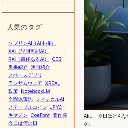
人気のタグ
ソブリンAI（AI主権）
XAI（説明可能AI）
RAI（責任あるAI）
CES
良書紹介
映画紹介
スペースデブリ
ランサムウェア
XREAL
政策
NotebookLM
全固体電池
フィジカルAI
ステーブルコイン
JPYC
キヤノン
CoeFont
著作権
AIに「今日はどん
今日は何の日
か。