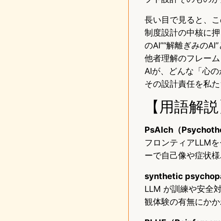
長い目で見ると、こ
制度設計の中核に押
のAI”“解離ぎみの
他者理解のフレーム
AIが、どんな「心
その設計責任を私た
【用語解説
PsAIch（Psychothe
フロンティアLLM
ーで自己像や症状様
synthetic psy
LLM が訓練や安
観体験の有無にかか