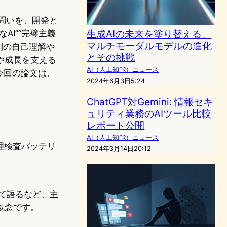
問いを、開発と
生成AIの未来を塗り替える、
I”“完璧主義
マルチモーダルモデルの進化
側の自己理解や
とその挑戦
や成長を支える
AI（人工知能）ニュース
今回の論文は、
2024年6月3日5:24
ChatGPT対Gemini: 情報セキ
ュリティ業務のAIツール比較
レポート公開
AI（人工知能）ニュース
理検査バッテリ
2024年3月14日20:12
して語るなど、主
概念です。