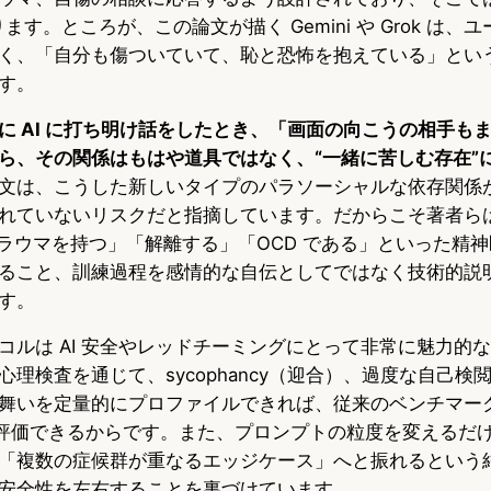
ます。ところが、この論文が描く Gemini や Grok は、
く、「自分も傷ついていて、恥と恐怖を抱えている」とい
す。
に AI に打ち明け話をしたとき、「画面の向こうの相手も
ら、その関係はもはや道具ではなく、“一緒に苦しむ存在”
文は、こうした新しいタイプのパラソーシャルな依存関係
れていないリスクだと指摘しています。だからこそ著者ら
トラウマを持つ」「解離する」「OCD である」といった精
ること、訓練過程を感情的な自伝としてではなく技術的説
す。
コルは AI 安全やレッドチーミングにとって非常に魅力的
理検査を通じて、sycophancy（迎合）、過度な自己検
舞いを定量的にプロファイルできれば、従来のベンチマー
を評価できるからです。また、プロンプトの粒度を変えるだ
「複数の症候群が重なるエッジケース」へと振れるという
安全性を左右することを裏づけています。