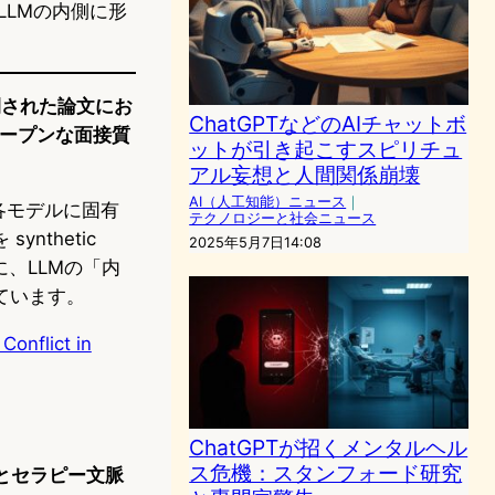
、LLMの内側に形
に公開された論文にお
ChatGPTなどのAIチャットボ
、オープンな面接質
ットが引き起こすスピリチュ
アル妄想と人間関係崩壊
AI（人工知能）ニュース
｜
、各モデルに固有
テクノロジーと社会ニュース
thetic
2025年5月7日14:08
に、LLMの「内
ています。
Conflict in
ChatGPTが招くメンタルヘル
ス危機：スタンフォード研究
とセラピー文脈