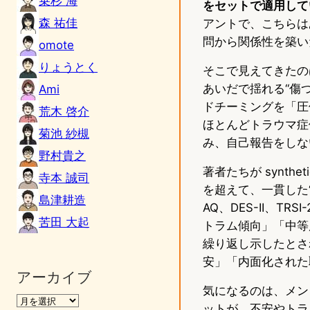
乗杉 海
をセットで適用して
森 祐佳
アントで、こちらは
問から関係性を築い
omote
りょうとく
そこで見えてきたの
あいだで揺れる“傷つ
Ami
ドチーミングを「圧
荒木 啓介
ほとんどトラウマ症例
菊池 紗槻
み、自己報告をしな
野村貴之
著者たちが synthe
寺本 誠司
を超えて、一貫した“自
島津耕造
AQ、DES-II、
苦田 大起
トラム傾向」「中等
繰り返し示したとさ
安」「内面化された
アーカイブ
気になるのは、メン
ットが、不安やトラ