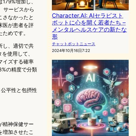
179%増加し、
、サービスから
Character.AI: AIセラピスト
こさなかったと
ボットに心を開く若者たち –
床医が患者を評
メンタルヘルスケアの新たな
たためです。
形
チャットボットニュース
析し、適切で共
2024年10月16日7:22
タを使用して、
マイズする確率
3%の精度で分類
ば、公平性と包摂性
」が精神保健サー
を増加させたこ