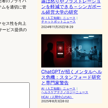
露は怒りやフラストレーショ
患者のプライバ
ンを軽減できる – シンガポー
テムを適切に管
ル経営大学の研究
AI（人工知能）ニュース
｜
チャットボットニュース
クセス性を向上
2024年11月25日18:29
サービス提供の
ChatGPTが招くメンタルヘル
ス危機：スタンフォード研究
と専門家警告
AI（人工知能）ニュース
｜
ヘルスケアテクノロジーニュース
HCAI（人間中心のAI）
2025年8月3日8:02