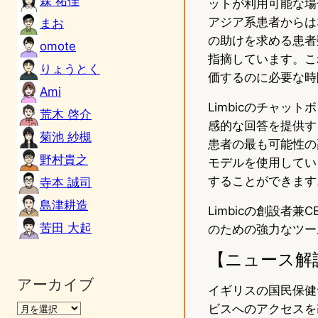
森 祐佳
ットが利用可能な場
アジア系患者からは
まお
の助けを求める患者
omote
指摘しています。こ
りょうとく
価するのに必要な時
Ami
Limbicのチャ
荒木 啓介
感的な回答を提供す
菊池 紗槻
患者の最も可能性の
野村貴之
モデルを使用してい
することができます
寺本 誠司
島津耕造
Limbicの創設者兼
苦田 大起
のための強力なツー
【ニュース解
アーカイブ
イギリスの国民保健サ
ビスへのアクセスを