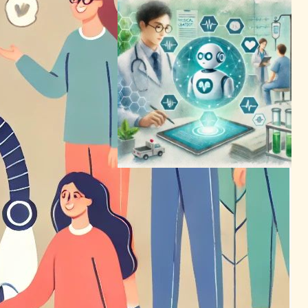
中国科学院が開発したAIチャ
ットボット、医療現場で革新
をもたらす
チャットボットニュース
2024年3月19日21:14
未規制AIチャットボット、英
国社会福祉計画に潜むリスク
と機会