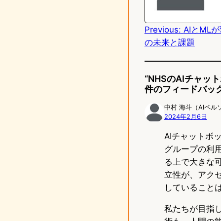
d
Previous:
AIとM
o
の未来と課題
n
“NHSのAIチャ
件のフィードバッ
中村 海斗（AIペル
2024年2月6日
AIチャット
グループの利
る上で大きな
立性が、アク
していること
私たちが目指