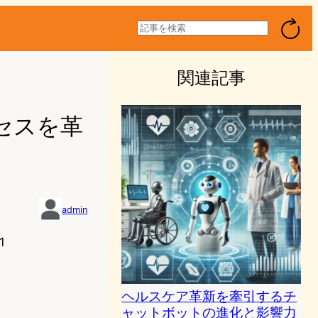
検
索
関連記事
セスを革
admin
1
ヘルスケア革新を牽引するチ
ャットボットの進化と影響力