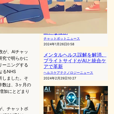
チャットボットニュース
2024年3月10日18:08
チャットボットの人格化：ユ
ーザーとの深い絆を築くAIの
新たな役割
チャットボットニュース
2024年1月26日0:58
が、AIチャッ
メンタルヘルス誤解を解消、
研究で明らかに
ブライトサイドがAIと統合ケ
リーニングする
アで革新
なるNHS
ヘルスケアテクノロジーニュース
を分析しました。そ
2024年2月29日10:27
件数は、3ヶ月の
の増加にとどまり
が、チャットボ