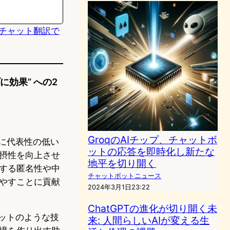
AIチャット翻訳で
効果” への2
GroqのAIチップ、チャットボ
に代表性の低い
ットの応答を即時化し新たな
摂性を向上させ
地平を切り開く
する匿名性や中
チャットボットニュース
やすことに貢献
2024年3月1日23:22
ChatGPTの進化が切り開く未
ットのような技
来: 人間らしいAIが変える生