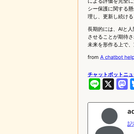
による評価を完全に
シー保護に関する懸
理し、更新し続ける
長期的には、AIと
させることが期待さ
未来を形作る上で、
from
A chatbot hel
チャットボットニュ
L
X
M
i
a
n
s
a
e
t
記
o