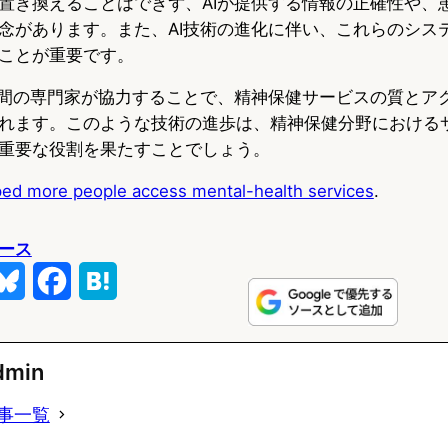
置き換えることはできず、AIが提供する情報の正確性や、
念があります。また、AI技術の進化に伴い、これらのシス
ことが重要です。
人間の専門家が協力することで、精神保健サービスの質とア
れます。このような技術の進歩は、精神保健分野における
重要な役割を果たすことでしょう。
ped more people access mental-health services
.
ース
B
F
H
l
a
a
u
c
t
dmin
e
e
e
事一覧
s
b
n