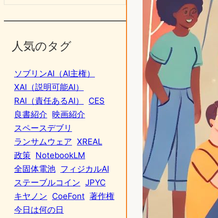
人気のタグ
ソブリンAI（AI主権）
XAI（説明可能AI）
RAI（責任あるAI）
CES
良書紹介
映画紹介
スペースデブリ
ランサムウェア
XREAL
政策
NotebookLM
全固体電池
フィジカルAI
ステーブルコイン
JPYC
キヤノン
CoeFont
著作権
今日は何の日