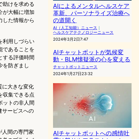
で助けを求める
AIによるメンタルヘルスケア
介が大幅に増加
革新、パーソナライズ治療へ
の道開く
力した情報から
AI（人工知能）ニュース
｜
ヘルスケアテクノロジーニュース
2024年3月2日7:47
を利用しづらい
能であることを
AIチャットボットが気候変
とする評価時間
動・BLM懐疑派の心を変える
少を防ぎまし
チャットボットニュース
2024年1月27日23:32
質に大きな変化
を収集できる点
ボットの非人間
健サービスへの
が人間の専門家
AIチャットボットへの感情吐