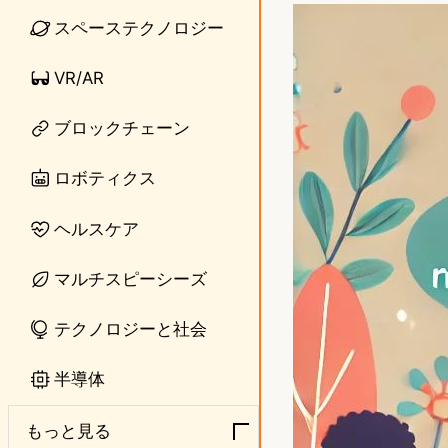
n
s
スペーステクノロジー
e
t
VR/AR
o
ブロックチェーン
d
o
ロボティクス
n
ヘルスケア
マルチスピーシーズ
テクノロジーと社会
半導体
もっと見る