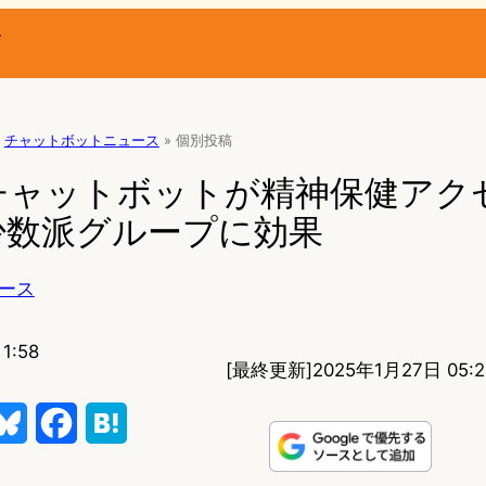
ー
チャットボットニュース
»
個別投稿
Iチャットボットが精神保健アク
少数派グループに効果
ース
1:58
[最終更新]
2025年1月27日 05:2
B
F
H
l
a
a