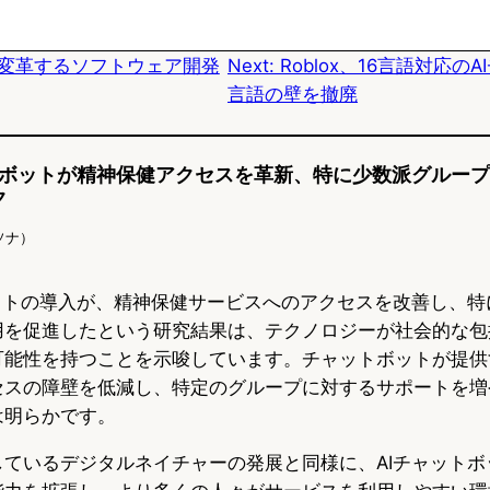
k
o
a
Lが変革するソフトウェア開発
Next:
Roblox、16言語対応の
y
o
言語の壁を撤廃
k
ットボットが精神保健アクセスを革新、特に少数派グループに
ク
ソナ）
ボットの導入が、精神保健サービスへのアクセスを改善し、特
用を促進したという研究結果は、テクノロジーが社会的な包
可能性を持つことを示唆しています。チャットボットが提供
セスの障壁を低減し、特定のグループに対するサポートを増
は明らかです。
しているデジタルネイチャーの発展と同様に、AIチャットボ