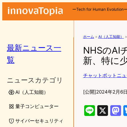
ーTech for Human Evolution
ホーム
»
AI（人工知能）
»
最新ニュース一
NHSのA
覧
新、特に
チャットボットニュ
ニュースカテゴリ
[公開]
2024年2月6日
AI（人工知能）
量子コンピューター
L
X
M
サイバーセキュリティ
i
a