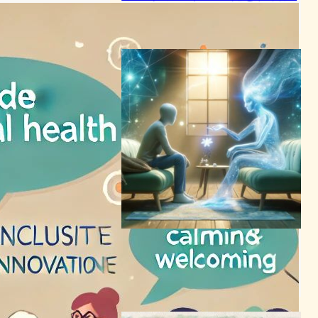
チャットボットニュース
2024年1月30日0:58
メンタルヘルス危機にAIが光
を当てる: 革新的ケアへの道
AI（人工知能）ニュース
2024年4月25日0:03