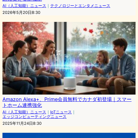
AI（人工知能）ニュース
｜
テクノロジーとエンタメニュース
2026年5月20日8:30
Amazon Alexa+、Prime会員無料でカナダ初登場｜スマー
トホーム連携強化
AI（人工知能）ニュース
｜
IoTニュース
｜
エッジコンピューティングニュース
2025年11月24日8:30