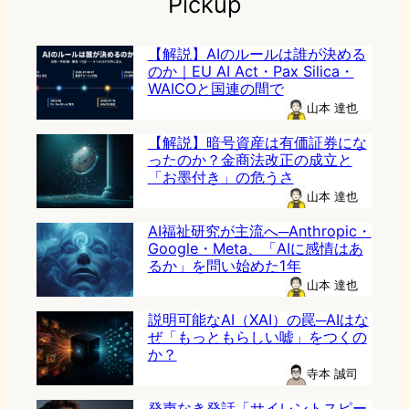
Pickup
【解説】AIのルールは誰が決める
のか｜EU AI Act・Pax Silica・
WAICOと国連の間で
山本 達也
【解説】暗号資産は有価証券にな
ったのか？金商法改正の成立と
「お墨付き」の危うさ
山本 達也
AI福祉研究が主流へ─Anthropic・
Google・Meta、「AIに感情はあ
るか」を問い始めた1年
山本 達也
説明可能なAI（XAI）の罠─AIはな
ぜ「もっともらしい嘘」をつくの
か？
寺本 誠司
発声なき発話「サイレントスピー