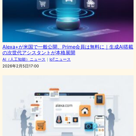
Alexa+が米国で一般公開、Prime会員は無料に｜生成AI搭載
の次世代アシスタントが本格展開
AI（人工知能）ニュース
｜
IoTニュース
2026年2月5日17:00