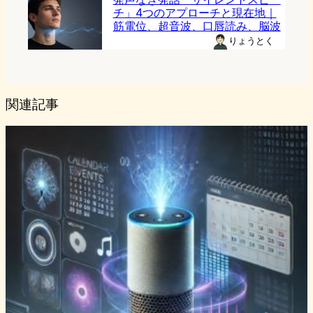
チ」4つのアプローチと現在地｜
筋電位、超音波、口唇読み、脳波
りょうとく
関連記事