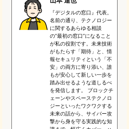
山本 達也
o
s
b
n
『デジタルの窓口』代表。
d
k
o
a
名前の通り、テクノロジー
o
y
o
に関するあらゆる相談
の”最初の窓口”になること
n
k
が私の役割です。未来技術
がもたらす「期待」と、情
報セキュリティという「不
安」の両方に寄り添い、誰
もが安心して新しい一歩を
踏み出せるような道しるべ
を発信します。 ブロックチ
ェーンやスペーステクノロ
ジーといったワクワクする
未来の話から、サイバー攻
撃から身を守る実践的な知