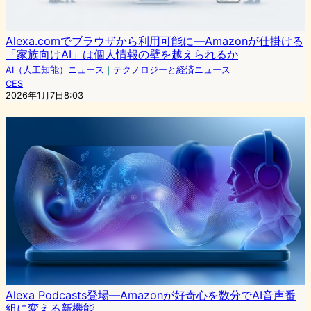
Alexa.comでブラウザから利用可能に—Amazonが仕掛ける
「家族向けAI」は個人情報の壁を越えられるか
AI（人工知能）ニュース
｜
テクノロジーと経済ニュース
CES
2026年1月7日8:03
Alexa Podcasts登場—Amazonが好奇心を数分でAI音声番
組に変える新機能