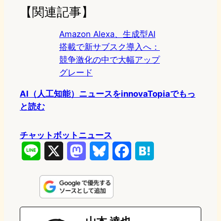
【関連記事】
Amazon Alexa、生成型AI
搭載で新サブスク導入へ：
競争激化の中で大幅アップ
グレード
AI（人工知能）ニュースをinnovaTopiaでもっ
と読む
チャットボットニュース
L
X
M
B
F
H
i
a
l
a
a
n
s
u
c
t
e
t
e
e
e