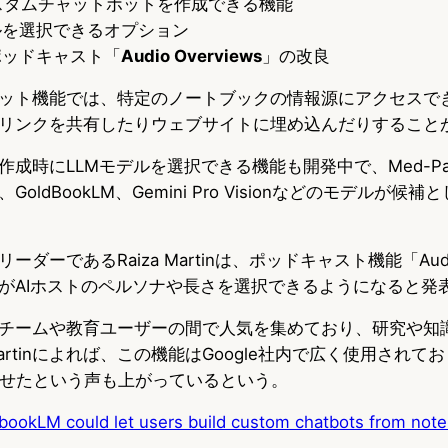
スタムチャットボットを作成できる機能
ルを選択できるオプション
ポッドキャスト「
Audio Overviews
」の改良
ット機能では、特定のノートブックの情報源にアクセスで
リンクを共有したりウェブサイトに埋め込んだりすること
成時にLLMモデルを選択できる機能も開発中で、Med-Pa
w）、GoldBookLM、Gemini Pro Visionなどのモデルが
品リーダーであるRaiza Martinは、ポッドキャスト機能「Audio
がAIホストのペルソナや長さを選択できるようになると発
Mは企業チームや教育ユーザーの間で人気を集めており、研究や
rtinによれば、この機能はGoogle社内で広く使用されて
させたという声も上がっているという。
bookLM could let users build custom chatbots from not