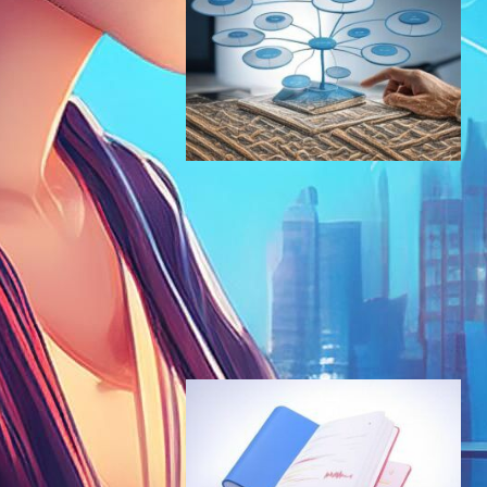
Google NotebookLM、AIが
自動生成するインタラクティ
ブマインドマップ機能を導入
– 複雑な情報を視覚的に整理
し学習効率を向上
AI（人工知能）ニュース
NotebookLM
2025年3月25日12:27