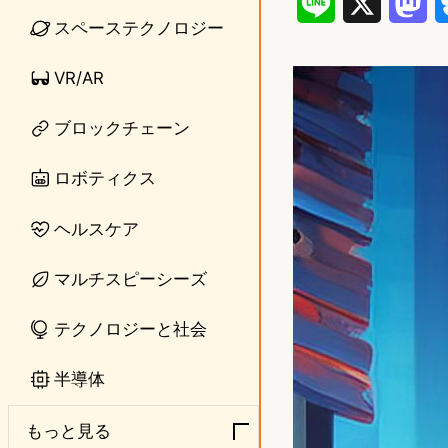
L
X
M
スペーステクノロジー
i
a
VR/AR
n
s
e
t
ブロックチェーン
o
ロボティクス
d
ヘルスケア
o
n
マルチスピーシーズ
テクノロジーと社会
半導体
もっと見る