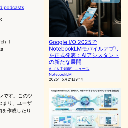
d podcasts
:
Google I/O 2025で
ch it
NotebookLMモバイルアプリ
ss
を正式発表：AIアシスタント
の新たな展開
AI（人工知能）ニュース
NotebookLM
2025年5月21日9:14
ョンです。このツ
つまり、ユーザ
約を作成したり