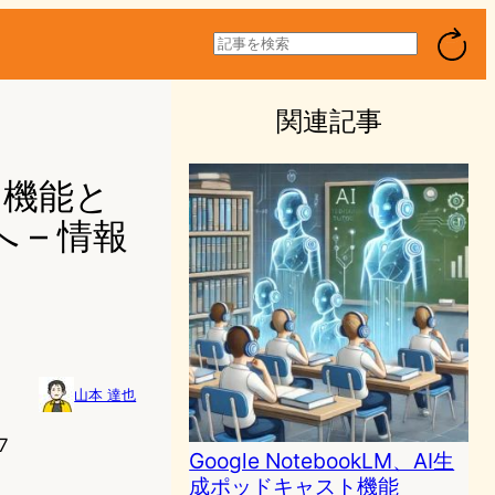
検
索
関連記事
スト機能と
– 情報
山本 達也
7
Google NotebookLM、AI生
成ポッドキャスト機能