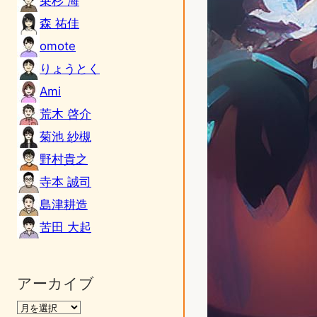
乗杉 海
森 祐佳
omote
りょうとく
Ami
荒木 啓介
菊池 紗槻
野村貴之
寺本 誠司
島津耕造
苦田 大起
アーカイブ