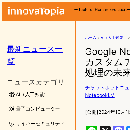
ーTech for Human Evolution
ホーム
»
AI（人工知能）
»
最新ニュース一
Google
覧
カスタムチ
処理の未
ニュースカテゴリ
チャットボットニュ
AI（人工知能）
NotebookLM
量子コンピューター
[公開]
2024年10月1
サイバーセキュリティ