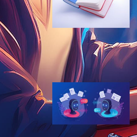
Google NotebookLM Plus、
One AI Premiumに統合 – AI
ノートツールが音声学習機能
を強化
AI（人工知能）ニュース
NotebookLM
2025年2月11日9:20
NotebookLM新機能｜1-2分
要約から本格討論まで、AIが