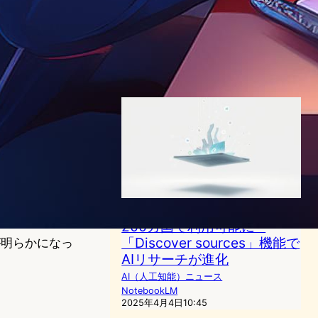
生成する4つのオーディオ形
式
AI（人工知能）ニュース
NotebookLM
Gemini
Google
2025年9月4日15:03
Google NotebookLM、世界
200カ国で利用可能に –
「Discover sources」機能で
が明らかになっ
AIリサーチが進化
AI（人工知能）ニュース
NotebookLM
2025年4月4日10:45