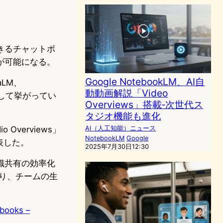
きるチャットボ
が可能になる。
Google NotebookLM、AI自
LM、
動動画解説「Video
候補として挙がってい
Overviews」搭載‐次世代ス
タジオ機能も進化
 Overviews」
AI（人工知能）ニュース
NotebookLM
Google
表した。
2025年7月30日12:30
知識共有の効率化
おり、チームの生
ebooks –