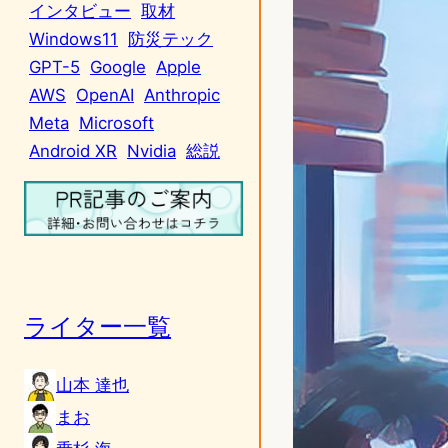
インタビュー
取材
Windows11
防災テック
GPT-5
Google
Apple
AWS
OpenAI
Anthropic
Meta
Microsoft
Android XR
Nvidia
総説
ライター一覧
山本 達也
まお