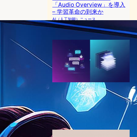
「Audio Overview」を導入
– 学習革命の到来か
AI（人工知能）ニュース
NotebookLM
2024年9月13日7:51
Google NotebookLM、対話
型AIの新次元へ―カスタム指
示と会話履歴保存を実装
AI（人工知能）ニュース
NotebookLM
2025年11月2日9:00