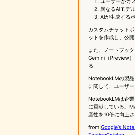
ユーザーがカ
異なるAIモデ
AIが生成する
カスタムチャットボ
ットを作成し、公開
また、ノートブック作
Gemini（Previe
る。
NotebookLMの製
に関して、ユーザー
NotebookL
に貢献している。Ma
産性を10倍に向上
from:
Google’s Note
TestingCatalog