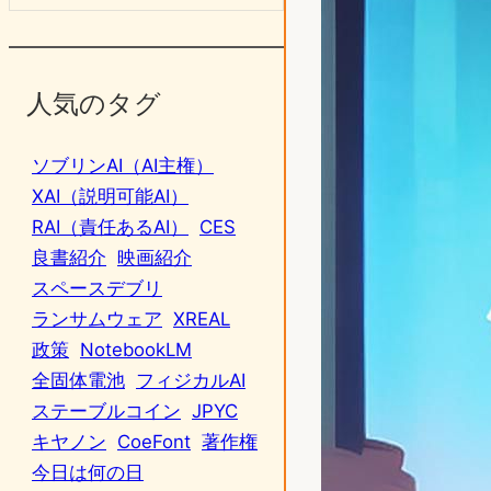
人気のタグ
ソブリンAI（AI主権）
XAI（説明可能AI）
RAI（責任あるAI）
CES
良書紹介
映画紹介
スペースデブリ
ランサムウェア
XREAL
政策
NotebookLM
全固体電池
フィジカルAI
ステーブルコイン
JPYC
キヤノン
CoeFont
著作権
今日は何の日