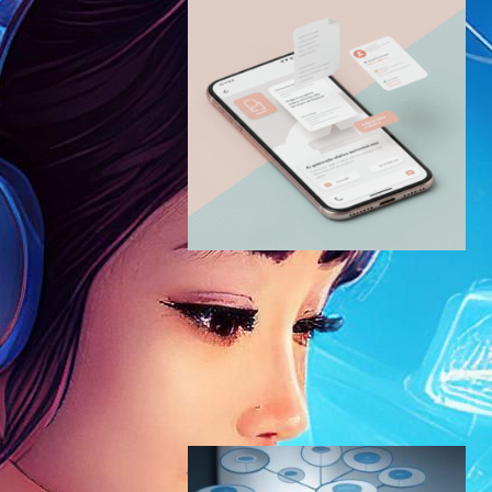
Google NotebookLM、待望
のモバイルアプリ版がついに
登場 – AI搭載ノートツールが
スマホでも使える時代へ
AI（人工知能）ニュース
NotebookLM
2025年5月20日8:47