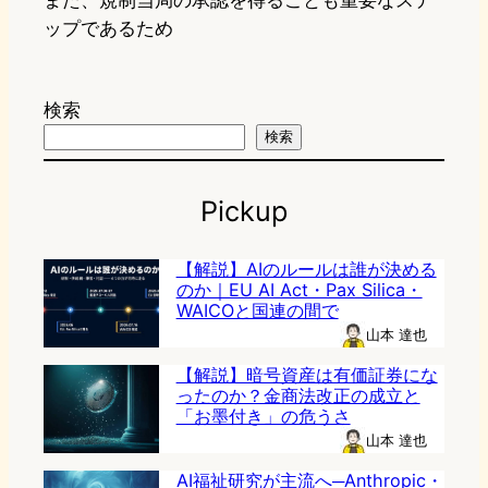
また、規制当局の承認を得ることも重要なステ
ップであるため
検索
検索
Pickup
【解説】AIのルールは誰が決める
のか｜EU AI Act・Pax Silica・
WAICOと国連の間で
山本 達也
【解説】暗号資産は有価証券にな
ったのか？金商法改正の成立と
「お墨付き」の危うさ
山本 達也
AI福祉研究が主流へ─Anthropic・