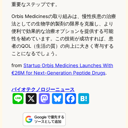
重要なステップです。
Orbis Medicinesの取り組みは、慢性疾患の治療
法としての生物学的製剤の限界を克服し、より
便利で効果的な治療オプションを提供する可能
性を秘めています。この技術が成功すれば、患
者のQOL（生活の質）の向上に大きく寄与する
ことになるでしょう。
from
Startup Orbis Medicines Launches With
€26M for Next-Generation Peptide Drugs
.
バイオテクノロジーニュース
L
X
M
B
F
H
i
a
l
a
a
n
s
u
c
t