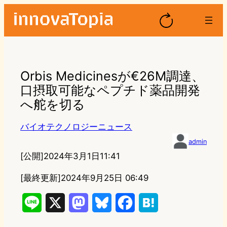
Orbis Medicinesが€26M調達、
口摂取可能なペプチド薬品開発
へ舵を切る
バイオテクノロジーニュース
admin
[公開]
2024年3月1日11:41
[最終更新]
2024年9月25日 06:49
L
X
M
B
F
H
i
a
l
a
a