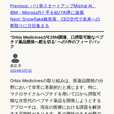
e
t
e
e
e
Previous:
パリ発スタートアップMistral AI、
IBM・Microsoftと手を結びAI界に旋風
o
s
b
n
Next:
Snowflake株急落、CEO交代で未来への
d
k
o
a
舵取りに注目集まる
o
y
o
“Orbis Medicinesが€26M調達、口摂取可能なペプ
n
k
チド薬品開発へ舵を切る” への1件のフィードバッ
ク
渡辺 淳
2024年3月1日
Orbis Medicinesの取り組みは、医薬品開発の分
野において非常に革新的だと感じます。特に、
マクロサイクルペプチドを用いて口から摂取可
能な次世代のペプチド薬品を開発しようとする
アプローチは、現在の医療における課題を解決
する可能性があります。私の興味のある分野で