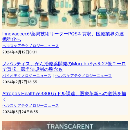
Innovaccerが薬局技術リーダーPQSを買収、医療業界の連
携強化へ
ヘルスケアテクノロジーニュース
2024年4月12日0:31
ノバルティス、がん治療薬開発のMorphoSysを27億ユーロ
で買収、競争法規制の懸念も
バイオテクノロジーニュース
｜
ヘルスケアテクノロジーニュース
2024年2月7日13:55
Atropos Healthが3300万ドル調達、医療革新への道筋を描
く
ヘルスケアテクノロジーニュース
2024年5月24日6:55