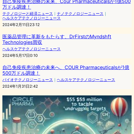
自己免疫疾患治療の未来、Cour Pharmaceuticalsが1億500
万ドル調達！
テクノロジーと経済ニュース
｜
ナノテクノロジーニュース
｜
ヘルスケアテクノロジーニュース
2024年2月11日23:12
医薬品管理に革新をもたらす、DrFirstのMyndshft
Technologies買収
ヘルスケアテクノロジーニュース
2024年5月17日0:10
自己免疫疾患治療の未来へ、COUR Pharmaceuticalsが1億
500万ドル調達！
バイオテクノロジーニュース
｜
ヘルスケアテクノロジーニュース
2024年1月31日2:42