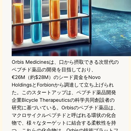
Orbis Medicinesは、口から摂取できる次世代の
ペプチド薬品の開発を目指しており、
€26M（約$28M）のシード資金をNovo
HoldingsとForbionから調達して立ち上げられ
た。このスタートアップは、ペプチド薬品開発
企業Bicycle Therapeuticsの科学共同創設者の
研究に基づいている。Orbisのペプチド薬品は、
マクロサイクルペプチドと呼ばれる環状の化合
物で、様々なターゲットに結合する柔軟性を持
つ。これらの化合物は、Orbisの技術プラットフ