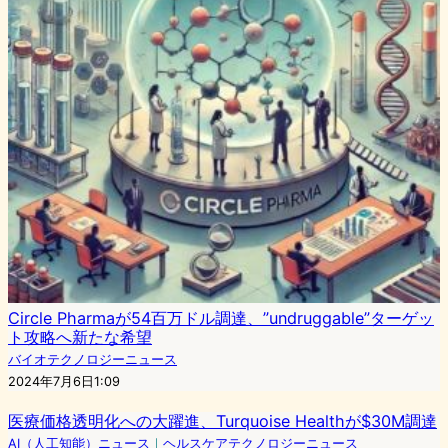
Circle Pharmaが54百万ドル調達、”un­drug­gable”ターゲッ
ト攻略へ新たな希望
バイオテクノロジーニュース
2024年7月6日1:09
医療価格透明化への大躍進、Turquoise Healthが$30M調達
AI（人工知能）ニュース
｜
ヘルスケアテクノロジーニュース