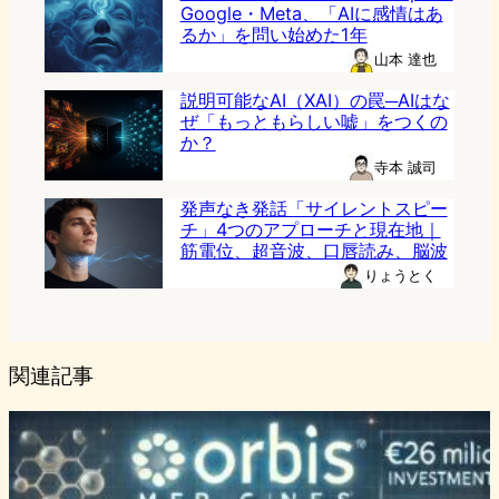
Google・Meta、「AIに感情はあ
るか」を問い始めた1年
山本 達也
説明可能なAI（XAI）の罠─AIはな
ぜ「もっともらしい嘘」をつくの
か？
寺本 誠司
発声なき発話「サイレントスピー
チ」4つのアプローチと現在地｜
筋電位、超音波、口唇読み、脳波
りょうとく
関連記事