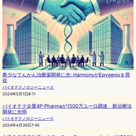
希少なてんかん治療薬開発に光: HarmonyがEpygenixを買
収
バイオテクノロジーニュース
2024年5月1日8:11
バイオテク企業4P-Pharmaが1500万ユーロ調達、新治療法
開発に光明
バイオテクノロジーニュース
2024年4月30日7:45