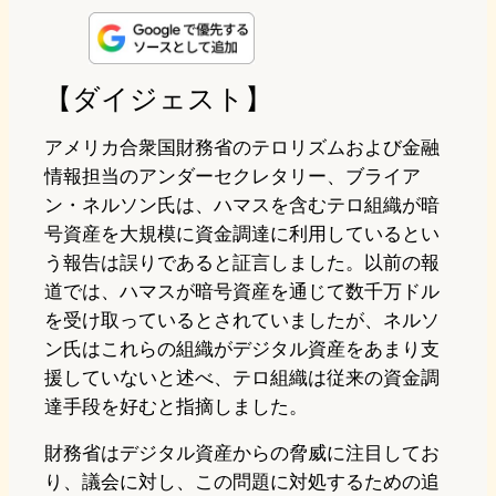
n
s
u
c
t
e
t
e
e
e
【ダイジェスト】
o
s
b
n
アメリカ合衆国財務省のテロリズムおよび金融
d
k
o
a
情報担当のアンダーセクレタリー、ブライア
ン・ネルソン氏は、ハマスを含むテロ組織が暗
o
y
o
号資産を大規模に資金調達に利用しているとい
n
k
う報告は誤りであると証言しました。以前の報
道では、ハマスが暗号資産を通じて数千万ドル
を受け取っているとされていましたが、ネルソ
ン氏はこれらの組織がデジタル資産をあまり支
援していないと述べ、テロ組織は従来の資金調
達手段を好むと指摘しました。
財務省はデジタル資産からの脅威に注目してお
り、議会に対し、この問題に対処するための追