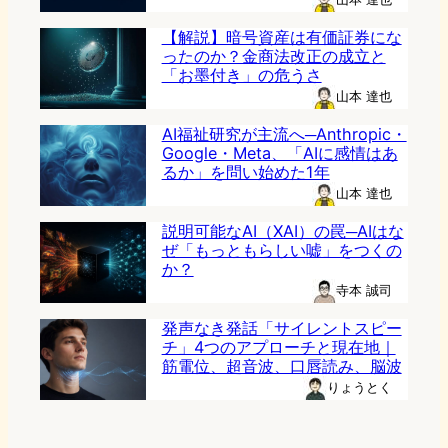
【解説】暗号資産は有価証券にな
ったのか？金商法改正の成立と
「お墨付き」の危うさ
山本 達也
AI福祉研究が主流へ─Anthropic・
Google・Meta、「AIに感情はあ
るか」を問い始めた1年
山本 達也
説明可能なAI（XAI）の罠─AIはな
ぜ「もっともらしい嘘」をつくの
か？
寺本 誠司
発声なき発話「サイレントスピー
チ」4つのアプローチと現在地｜
筋電位、超音波、口唇読み、脳波
りょうとく