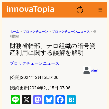
ホーム
»
ブロックチェーン
»
ブロックチェーンニュース
»
個
別投稿
財務省幹部、テロ組織の暗号資
産利用に関する誤解を解明
ブロックチェーンニュース
admin
[公開]
2024年2月15日7:06
[最終更新]
2024年2月15日 07:06
L
X
M
B
F
H
i
a
l
a
a