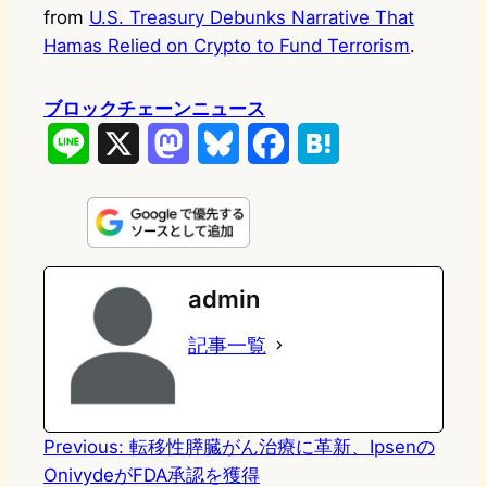
from
U.S. Treasury Debunks Narrative That
Hamas Relied on Crypto to Fund Terrorism
.
ブロックチェーンニュース
L
X
M
B
F
H
i
a
l
a
a
n
s
u
c
t
e
t
e
e
e
admin
o
s
b
n
記事一覧
d
k
o
a
o
y
o
n
k
Previous:
転移性膵臓がん治療に革新、Ipsenの
OnivydeがFDA承認を獲得