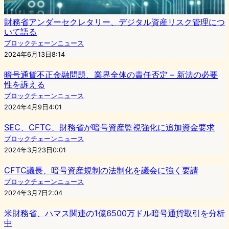
財務省アンダーセクレタリー、デジタル資産リスク管理につ
いて語る
ブロックチェーンニュース
2024年6月13日8:14
暗号通貨不正金融問題、業界全体の責任否定 – 新法の必要
性を訴える
ブロックチェーンニュース
2024年4月9日4:01
SEC、CFTC、財務省が暗号資産監視強化に追加資金要求
ブロックチェーンニュース
2024年3月23日0:01
CFTC議長、暗号資産規制の法制化を議会に強く要請
ブロックチェーンニュース
2024年3月7日2:04
米財務省、ハマス関連の1億6500万ドル暗号通貨取引を分析
中