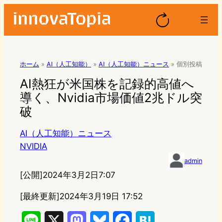
ホーム
»
AI（人工知能）
»
AI（人工知能）ニュース
»
個別投稿
AI熱狂が米国株を記録的高値へ
導く、Nvidia市場価値2兆ドル突
破
AI（人工知能）ニュース
NVIDIA
admin
[公開]
2024年3月2日7:07
[最終更新]
2024年3月19日 17:52
L
X
M
B
F
H