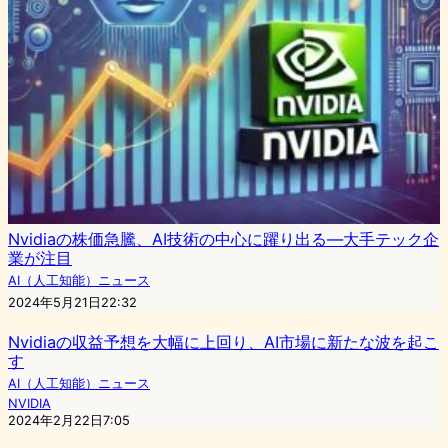
Nvidiaの株価急騰、AI技術の中心に躍り出る—大手テック企
業が注目
AI（人工知能）ニュース
2024年5月21日22:32
Nvidiaの収益予想を大幅に上回り、AI市場に新たな波を起こ
す
AI（人工知能）ニュース
NVIDIA
2024年2月22日7:05