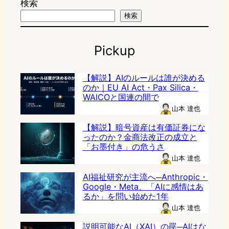
検索
検索
Pickup
【解説】AIのルールは誰が決める
のか｜EU AI Act・Pax Silica・
WAICOと国連の間で
山本 達也
【解説】暗号資産は有価証券にな
ったのか？金商法改正の成立と
「お墨付き」の危うさ
山本 達也
AI福祉研究が主流へ─Anthropic・
Google・Meta、「AIに感情はあ
るか」を問い始めた1年
山本 達也
説明可能なAI（XAI）の罠─AIはな