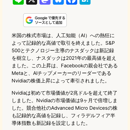
i
a
l
a
a
n
s
u
c
t
e
t
e
e
e
米国の株式市場は、人工知能（AI）への熱狂に
よって記録的な高値で取引を終えました。S&P
o
s
b
n
500とテクノロジー主導のナスダックは新記録
d
k
o
a
を樹立し、ナスダックは2021年の最高値を超え
o
y
o
ました。この上昇は、Facebookの親会社である
Metaと、AIチップメーカーのリーダーである
n
k
Nvidiaの株価上昇によって牽引されました。
Nvidiaは初めて市場価値が2兆ドルを超えて終了
しました。Nvidiaの市場価値は9ヶ月で倍増しま
した。競合他社のAdvanced Micro Devicesの株
も記録的な高値を記録し、フィラデルフィア半
導体指数も新記録を設定しました。