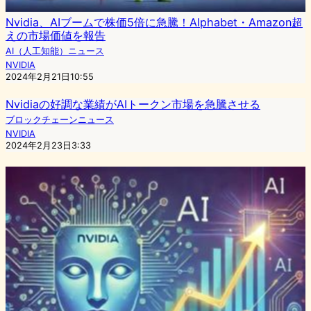
Nvidia、AIブームで株価5倍に急騰！Alphabet・Amazon超
えの市場価値を報告
AI（人工知能）ニュース
NVIDIA
2024年2月21日10:55
Nvidiaの好調な業績がAIトークン市場を急騰させる
ブロックチェーンニュース
NVIDIA
2024年2月23日3:33