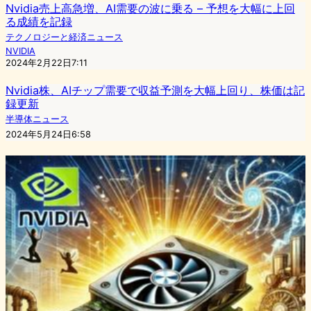
Nvidia売上高急増、AI需要の波に乗る – 予想を大幅に上回
る成績を記録
テクノロジーと経済ニュース
NVIDIA
2024年2月22日7:11
Nvidia株、AIチップ需要で収益予測を大幅上回り、株価は記
録更新
半導体ニュース
2024年5月24日6:58