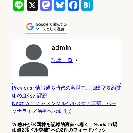
L
X
M
B
F
H
i
a
l
a
a
n
s
u
c
t
e
t
e
e
e
admin
o
s
b
n
記事一覧
d
k
o
a
o
y
o
n
k
Previous:
情報過多時代の救世主、抽出型要約技
術の進化と課題
Next:
AIによるメンタルヘルスケア革新、パー
ソナライズ治療への道開く
“AI熱狂が米国株を記録的高値へ導く、Nvidia市場
価値2兆ドル突破” への2件のフィードバック