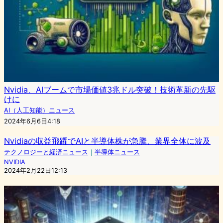
Nvidia、AIブームで市場価値3兆ドル突破！技術革新の先駆
けに
AI（人工知能）ニュース
2024年6月6日4:18
Nvidiaの収益飛躍でAIと半導体株が急騰、業界全体に波及
テクノロジーと経済ニュース
｜
半導体ニュース
NVIDIA
2024年2月22日12:13