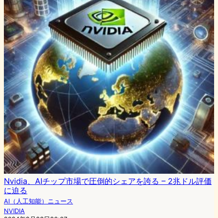
Nvidia、AIチップ市場で圧倒的シェアを誇る – 2兆ドル評価
に迫る
AI（人工知能）ニュース
NVIDIA