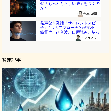
ぜ「もっともらしい嘘」をつくの
か？
寺本 誠司
発声なき発話「サイレントスピー
チ」4つのアプローチと現在地｜
筋電位、超音波、口唇読み、脳波
りょうとく
関連記事