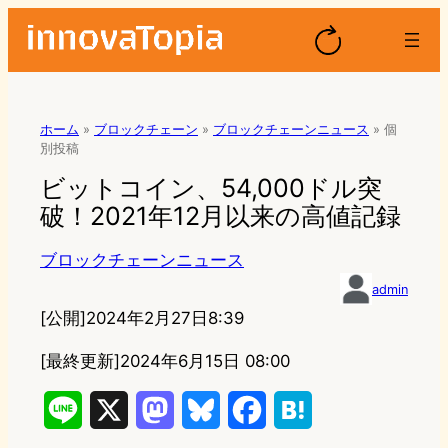
ホーム
»
ブロックチェーン
»
ブロックチェーンニュース
»
個
別投稿
ビットコイン、54,000ドル突
破！2021年12月以来の高値記録
ブロックチェーンニュース
admin
[公開]
2024年2月27日8:39
[最終更新]
2024年6月15日 08:00
L
X
M
B
F
H
i
a
l
a
a