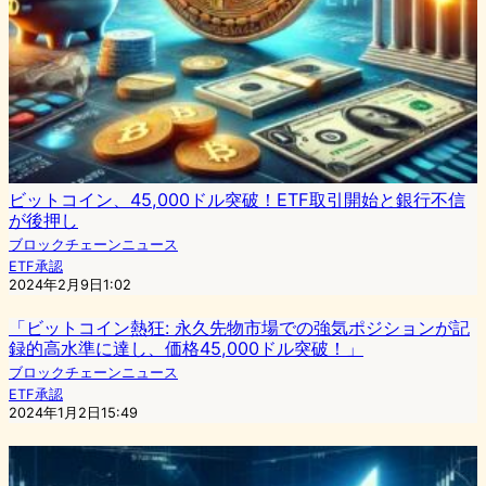
ビットコイン、45,000ドル突破！ETF取引開始と銀行不信
が後押し
ブロックチェーンニュース
ETF承認
2024年2月9日1:02
「ビットコイン熱狂: 永久先物市場での強気ポジションが記
録的高水準に達し、価格45,000ドル突破！」
ブロックチェーンニュース
ETF承認
2024年1月2日15:49