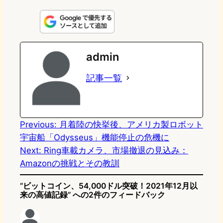
i
a
l
a
a
n
s
u
c
t
e
t
e
e
e
admin
o
s
b
n
記事一覧
d
k
o
a
o
y
o
n
k
Previous:
月着陸の快挙後、アメリカ製ロボット
宇宙船「Odysseus」機能停止の危機に
Next:
Ring車載カメラ、市場撤退の見込み：
Amazonの挑戦とその教訓
“ビットコイン、54,000ドル突破！2021年12月以
来の高値記録” への2件のフィードバック