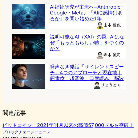
AI福祉研究が主流へ─Anthropic・
Google・Meta、「AIに感情はあ
るか」を問い始めた1年
山本 達也
説明可能なAI（XAI）の罠─AIはな
ぜ「もっともらしい嘘」をつくの
か？
寺本 誠司
発声なき発話「サイレントスピー
チ」4つのアプローチと現在地｜
筋電位、超音波、口唇読み、脳波
りょうとく
関連記事
ビットコイン、2021年11月以来の高値57,000ドルを突破！
ブロックチェーンニュース