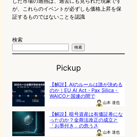
した市場の過熱は、過去にも見られた現象です
が、これらのイベントが必ずしも価格上昇を保
証するものではないことを認識
検索
検索
Pickup
【解説】AIのルールは誰が決める
のか｜EU AI Act・Pax Silica・
WAICOと国連の間で
山本 達也
【解説】暗号資産は有価証券にな
ったのか？金商法改正の成立と
「お墨付き」の危うさ
山本 達也