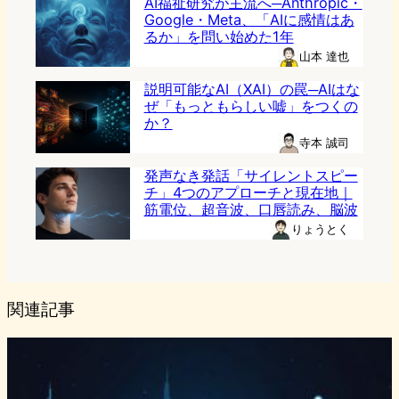
AI福祉研究が主流へ─Anthropic・
Google・Meta、「AIに感情はあ
るか」を問い始めた1年
山本 達也
説明可能なAI（XAI）の罠─AIはな
ぜ「もっともらしい嘘」をつくの
か？
寺本 誠司
発声なき発話「サイレントスピー
チ」4つのアプローチと現在地｜
筋電位、超音波、口唇読み、脳波
りょうとく
関連記事