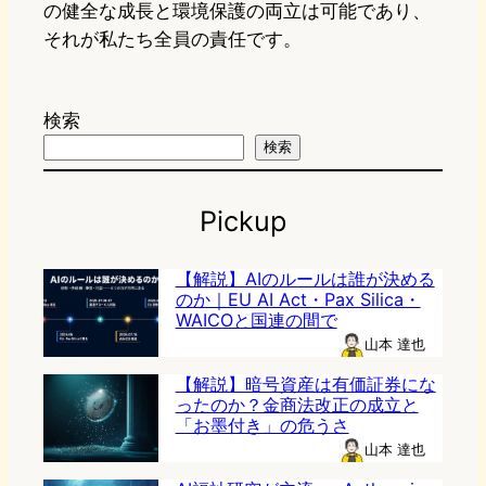
の健全な成長と環境保護の両立は可能であり、
それが私たち全員の責任です。
検索
検索
Pickup
【解説】AIのルールは誰が決める
のか｜EU AI Act・Pax Silica・
WAICOと国連の間で
山本 達也
【解説】暗号資産は有価証券にな
ったのか？金商法改正の成立と
「お墨付き」の危うさ
山本 達也