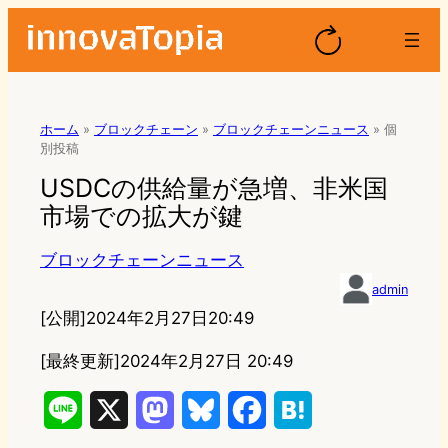
ホーム
»
ブロックチェーン
»
ブロックチェーンニュース
»
個
別投稿
USDCの供給量が急増、非米国
市場での拡大が鍵
ブロックチェーンニュース
admin
[公開]
2024年2月27日20:49
[最終更新]
2024年2月27日 20:49
L
X
M
B
F
H
i
a
l
a
a