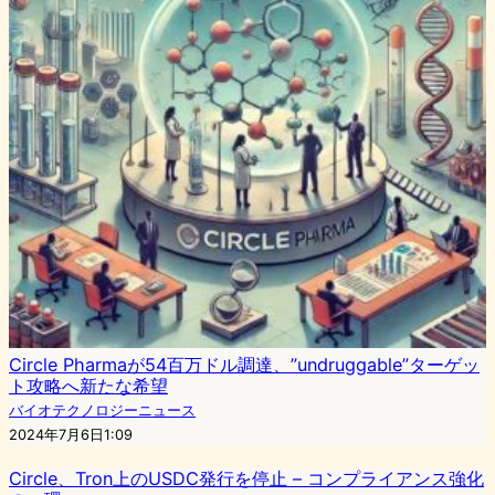
Circle Pharmaが54百万ドル調達、”un­drug­gable”ターゲッ
ト攻略へ新たな希望
バイオテクノロジーニュース
2024年7月6日1:09
Circle、Tron上のUSDC発行を停止 – コンプライアンス強化