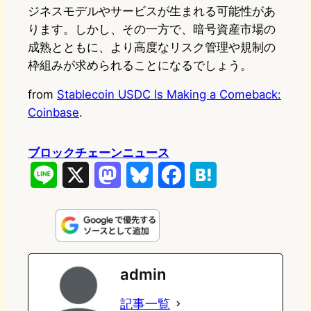
ジネスモデルやサービスが生まれる可能性があ
ります。しかし、その一方で、暗号資産市場の
成熟とともに、より高度なリスク管理や規制の
枠組みが求められることになるでしょう。
from
Stablecoin USDC Is Making a Comeback:
Coinbase
.
ブロックチェーンニュース
L
X
M
B
F
H
i
a
l
a
a
n
s
u
c
t
e
t
e
e
e
admin
o
s
b
n
記事一覧
d
k
o
a