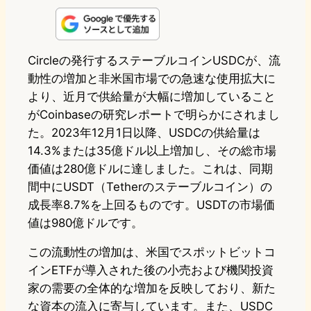
n
s
u
c
t
e
t
e
e
e
Circleの発行するステーブルコインUSDCが、流
動性の増加と非米国市場での急速な使用拡大に
o
s
b
n
より、近月で供給量が大幅に増加していること
d
k
o
a
がCoinbaseの研究レポートで明らかにされまし
o
y
o
た。2023年12月1日以降、USDCの供給量は
14.3%または35億ドル以上増加し、その総市場
n
k
価値は280億ドルに達しました。これは、同期
間中にUSDT（Tetherのステーブルコイン）の
成長率8.7%を上回るものです。USDTの市場価
値は980億ドルです。
この流動性の増加は、米国でスポットビットコ
インETFが導入された後の小売および機関投資
家の需要の全体的な増加を反映しており、新た
な資本の流入に寄与しています。また、USDC