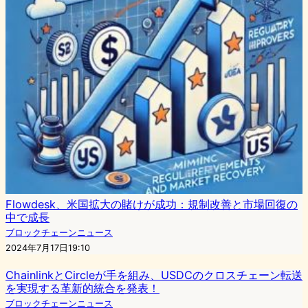
Flowdesk、米国拡大の賭けが成功：規制改善と市場回復の
中で成長
ブロックチェーンニュース
2024年7月17日19:10
ChainlinkとCircleが手を組み、USDCのクロスチェーン転送
を実現する革新的統合を発表！
ブロックチェーンニュース