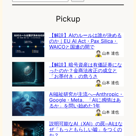
Pickup
【解説】AIのルールは誰が決める
のか｜EU AI Act・Pax Silica・
WAICOと国連の間で
山本 達也
【解説】暗号資産は有価証券にな
ったのか？金商法改正の成立と
「お墨付き」の危うさ
山本 達也
AI福祉研究が主流へ─Anthropic・
Google・Meta、「AIに感情はあ
るか」を問い始めた1年
山本 達也
説明可能なAI（XAI）の罠─AIはな
ぜ「もっともらしい嘘」をつくの
か？