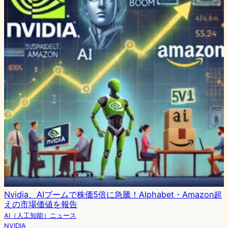
Nvidia、AIブームで株価5倍に急騰！Alphabet・Amazon超
えの市場価値を報告
AI（人工知能）ニュース
NVIDIA