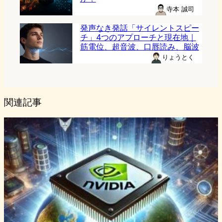
寺本 誠司
発声なき発話「サイレントスピー
チ」4つのアプローチと現在地｜
筋電位、超音波、口唇読み、脳波
りょうとく
関連記事