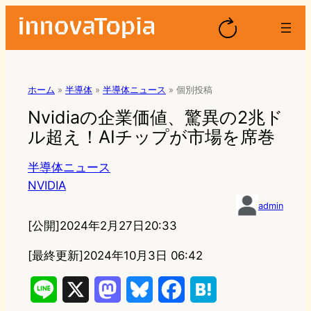
ホーム
»
半導体
»
半導体ニュース
»
個別投稿
Nvidiaの企業価値、驚異の2兆ド
ル超え！AIチップが市場を席巻
半導体ニュース
NVIDIA
admin
[公開]
2024年2月27日20:33
[最終更新]
2024年10月3日 06:42
L
X
M
B
F
H