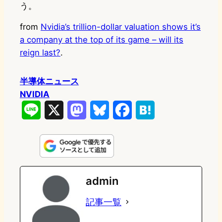
う。
from
Nvidia’s trillion-dollar valuation shows it’s
a company at the top of its game – will its
reign last?
.
半導体ニュース
NVIDIA
L
X
M
B
F
H
i
a
l
a
a
n
s
u
c
t
e
t
e
e
e
admin
o
s
b
n
記事一覧
d
k
o
a