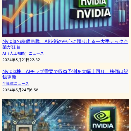
Nvidiaの株価急騰、AI技術の中心に躍り出る—大手テック企
業が注目
AI（人工知能）ニュース
2024年5月21日22:32
Nvidia株、AIチップ需要で収益予測を大幅上回り、株価は記
録更新
半導体ニュース
2024年5月24日6:58