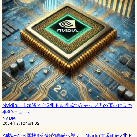
Nvidia、市場資本金2兆ドル達成でAIチップ界の頂点に立つ
半導体ニュース
NVIDIA
2024年2月24日1:02
AI熱狂が米国株を記録的高値へ導く、Nvidia市場価値2兆ド