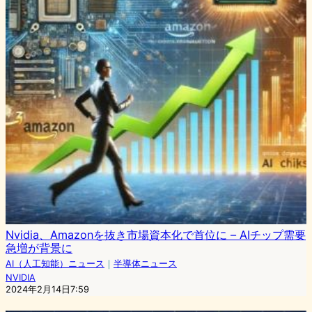
Nvidia、Amazonを抜き市場資本化で首位に – AIチップ需要
急増が背景に
AI（人工知能）ニュース
｜
半導体ニュース
NVIDIA
2024年2月14日7:59