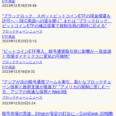
ETF承認
2023年12月18日19:48
“ブラックロック、スポットビットコインETFの現金償還を
許可へ – SEC承認への道を開く” または “ブラックロック、
ビットコインETFの修正提案で規制当局の期待に応える”
ブロックチェーンニュース
ETF承認
2023年12月20日12:13
“ビットコインETF導入、暗号通貨取引所に影響か – 収益源
と市場ダイナミクスに変化の可能性”
ブロックチェーンニュース
ETF承認
2023年12月19日9:32
“アジアが次の暗号通貨ブームを牽引、新たなブロックチェ
ーン技術と政府支援が推進力” “アメリカの規制に苦しむ一
方、アジアの急速な採用とWeb3技
ブロックチェーンニュース
2023年12月20日5:24
暗号市場の荒波、Etherが安定の灯台に – CoinDesk 20指数