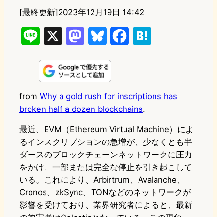
[最終更新]
2023年12月19日 14:42
L
X
M
B
F
H
i
a
l
a
a
n
s
u
c
t
e
t
e
e
e
from
Why a gold rush for inscriptions has
broken half a dozen blockchains
.
o
s
b
n
d
k
o
a
最近、EVM（Ethereum Virtual Machine）によ
るインスクリプションの急増が、少なくとも半
o
y
o
ダースのブロックチェーンネットワークに圧力
n
k
をかけ、一部または完全な停止を引き起こして
いる。これにより、Arbirtrum、Avalanche、
Cronos、zkSync、TONなどのネットワークが
影響を受けており、業界研究者によると、最新