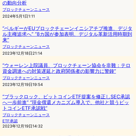
の動向分析
ブロックチェーンニュース
2024年5月1日1:11
“ベルギーがEUブロックチェーンイニシアチブ推進、デジタ
ル主権追求へ” “8カ国が参加表明、デジタル革新活用時期到
来”
ブロックチェーンニュース
2023年12月18日21:14
“ウォーレン上院議員、ブロックチェーン協会を非難：テロ
資金調達への対策遅延と政府関係者の影響力に警鐘”
ブロックチェーンニュース
2023年12月19日19:54
“ブラックロック、ビットコインETF提案を修正しSEC承認
へ一歩前進” “現金償還メカニズム導入で、他社と競うビッ
トコインETF承認戦”
ブロックチェーンニュース
ETF承認
2023年12月19日14:32