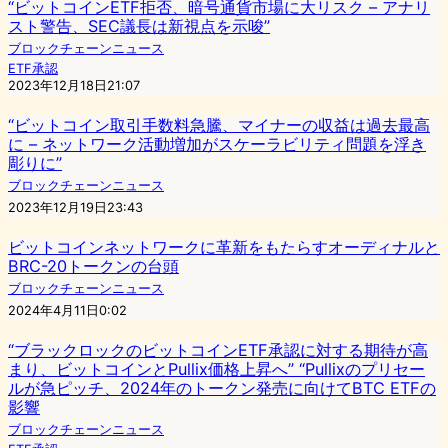
“ビットコインETF拒否、暗号通貨市場に大リスク – アナリ
スト警告、SEC議長は新視点を示唆”
ブロックチェーンニュース
ETF承認
2023年12月18日21:07
“ビットコイン取引手数料急騰、マイナーの収益は過去最高
に – ネットワーク活動増加がスケーラビリティ問題を浮き
彫りに”
ブロックチェーンニュース
2023年12月19日23:43
ビットコインネットワークに革新をもたらすオーディナルと
BRC-20トークンの台頭
ブロックチェーンニュース
2024年4月11日0:02
“ブラックロックのビットコインETF承認に対する期待が高
まり、ビットコインとPullix価格上昇へ” “Pullixのプリセー
ルが急ピッチ、2024年のトークン発売に向けてBTC ETFの
影響
ブロックチェーンニュース