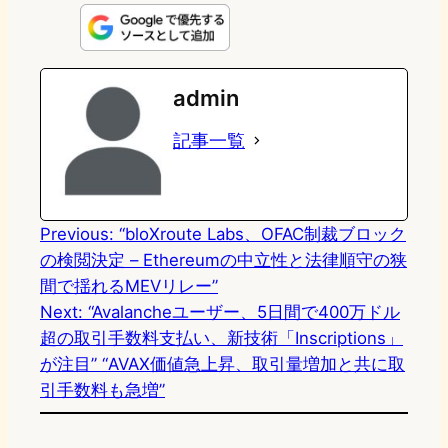
n
s
u
c
t
e
t
e
e
e
admin
o
s
b
n
記事一覧
d
k
o
a
o
y
o
n
k
Previous:
“bloXroute Labs、OFAC制裁ブロック
の検閲決定 – Ethereumの中立性と法律順守の狭
間で揺れるMEVリレー”
Next:
“Avalancheユーザー、5日間で400万ドル
超の取引手数料支払い、新技術「Inscriptions」
が注目” “AVAX価値急上昇、取引量増加と共に取
引手数料も急増”