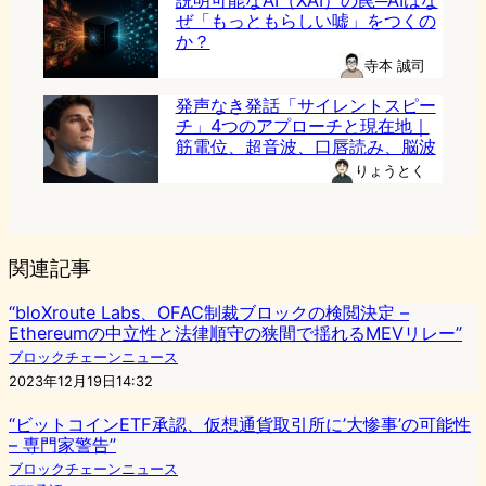
説明可能なAI（XAI）の罠─AIはな
ぜ「もっともらしい嘘」をつくの
か？
寺本 誠司
発声なき発話「サイレントスピー
チ」4つのアプローチと現在地｜
筋電位、超音波、口唇読み、脳波
りょうとく
関連記事
“bloXroute Labs、OFAC制裁ブロックの検閲決定 –
Ethereumの中立性と法律順守の狭間で揺れるMEVリレー”
ブロックチェーンニュース
2023年12月19日14:32
“ビットコインETF承認、仮想通貨取引所に’大惨事’の可能性
– 専門家警告”
ブロックチェーンニュース