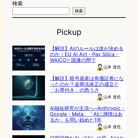
検索
検索
Pickup
【解説】AIのルールは誰が決める
のか｜EU AI Act・Pax Silica・
WAICOと国連の間で
山本 達也
【解説】暗号資産は有価証券にな
ったのか？金商法改正の成立と
「お墨付き」の危うさ
山本 達也
AI福祉研究が主流へ─Anthropic・
Google・Meta、「AIに感情はあ
るか」を問い始めた1年
山本 達也