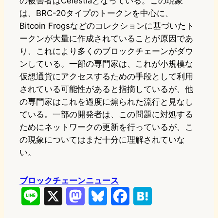
の被害者はCelestiaとなっている。この現象
は、BRC-20タイプのトークンを中心に、
Bitcoin Frogsなどのコレクションに基づいたト
ークンが大量に作成されていることが原因であ
り、これにより多くのブロックチェーンがダウ
ンしている。一部の専門家は、これが小規模な
仮想通貨にアクセスするための手段として利用
されている可能性があると指摘しているが、他
の専門家はこれを過度に煽られた流行と見なし
ている。一部の開発者は、この問題に対処する
ためにネットワークの更新を行っているが、こ
の現象についてはまだ十分に理解されていな
い。
ブロックチェーンニュース
L
X
M
B
F
H
i
a
l
a
a