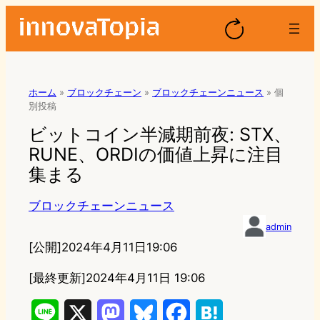
ホーム
»
ブロックチェーン
»
ブロックチェーンニュース
»
個
別投稿
ビットコイン半減期前夜: STX、
RUNE、ORDIの価値上昇に注目
集まる
ブロックチェーンニュース
admin
[公開]
2024年4月11日19:06
[最終更新]
2024年4月11日 19:06
L
X
M
B
F
H