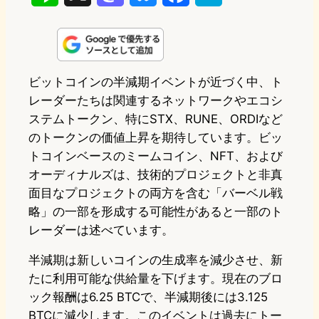
i
a
l
a
a
n
s
u
c
t
e
t
e
e
e
ビットコインの半減期イベントが近づく中、ト
レーダーたちは関連するネットワークやエコシ
o
s
b
n
ステムトークン、特にSTX、RUNE、ORDIなど
d
k
o
a
のトークンの価値上昇を期待しています。ビッ
o
y
o
トコインベースのミームコイン、NFT、および
オーディナルズは、技術的プロジェクトと非真
n
k
面目なプロジェクトの両方を含む「バーベル戦
略」の一部を形成する可能性があると一部のト
レーダーは述べています。
半減期は新しいコインの生成率を減少させ、新
たに利用可能な供給量を下げます。現在のブロ
ック報酬は6.25 BTCで、半減期後には3.125
BTCに減少します。このイベントは過去にトー