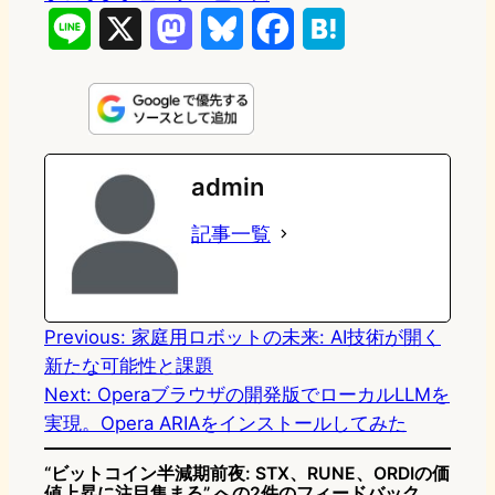
L
X
M
B
F
H
i
a
l
a
a
n
s
u
c
t
e
t
e
e
e
admin
o
s
b
n
記事一覧
d
k
o
a
o
y
o
n
k
Previous:
家庭用ロボットの未来: AI技術が開く
新たな可能性と課題
Next:
Operaブラウザの開発版でローカルLLMを
実現。Opera ARIAをインストールしてみた
“ビットコイン半減期前夜: STX、RUNE、ORDIの価
値上昇に注目集まる” への2件のフィードバック