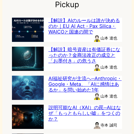
Pickup
【解説】AIのルールは誰が決める
のか｜EU AI Act・Pax Silica・
WAICOと国連の間で
山本 達也
【解説】暗号資産は有価証券にな
ったのか？金商法改正の成立と
「お墨付き」の危うさ
山本 達也
AI福祉研究が主流へ─Anthropic・
Google・Meta、「AIに感情はあ
るか」を問い始めた1年
山本 達也
説明可能なAI（XAI）の罠─AIはな
ぜ「もっともらしい嘘」をつくの
か？
寺本 誠司