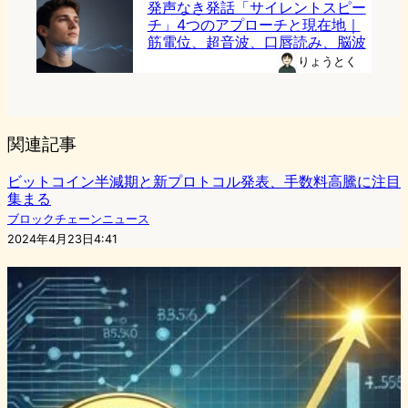
発声なき発話「サイレントスピー
チ」4つのアプローチと現在地｜
筋電位、超音波、口唇読み、脳波
りょうとく
関連記事
ビットコイン半減期と新プロトコル発表、手数料高騰に注目
集まる
ブロックチェーンニュース
2024年4月23日4:41