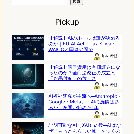
検索
Pickup
【解説】AIのルールは誰が決める
のか｜EU AI Act・Pax Silica・
WAICOと国連の間で
山本 達也
【解説】暗号資産は有価証券にな
ったのか？金商法改正の成立と
「お墨付き」の危うさ
山本 達也
AI福祉研究が主流へ─Anthropic・
Google・Meta、「AIに感情はあ
るか」を問い始めた1年
山本 達也
説明可能なAI（XAI）の罠─AIはな
ぜ「もっともらしい嘘」をつくの