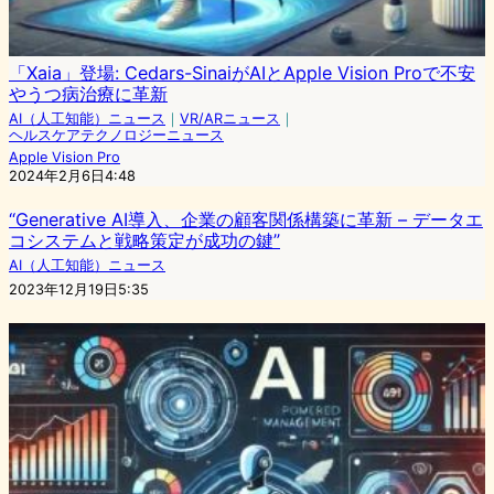
「Xaia」登場: Cedars-SinaiがAIとApple Vision Proで不安
やうつ病治療に革新
AI（人工知能）ニュース
｜
VR/ARニュース
｜
ヘルスケアテクノロジーニュース
Apple Vision Pro
2024年2月6日4:48
“Generative AI導入、企業の顧客関係構築に革新 – データエ
コシステムと戦略策定が成功の鍵”
AI（人工知能）ニュース
2023年12月19日5:35