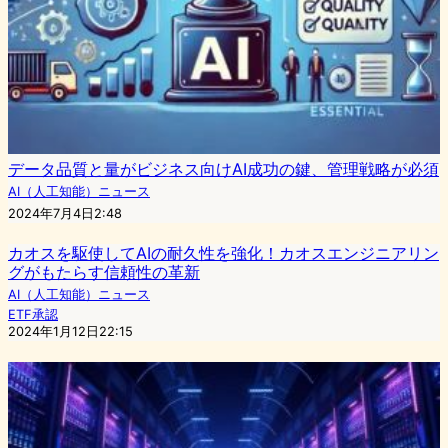
データ品質と量がビジネス向けAI成功の鍵、管理戦略が必須
AI（人工知能）ニュース
2024年7月4日2:48
カオスを駆使してAIの耐久性を強化！カオスエンジニアリン
グがもたらす信頼性の革新
AI（人工知能）ニュース
ETF承認
2024年1月12日22:15