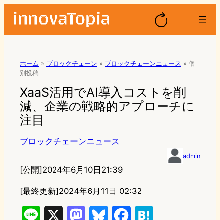
ホーム
»
ブロックチェーン
»
ブロックチェーンニュース
»
個
別投稿
XaaS活用でAI導入コストを削
減、企業の戦略的アプローチに
注目
ブロックチェーンニュース
admin
[公開]
2024年6月10日21:39
[最終更新]
2024年6月11日 02:32
L
X
M
B
F
H