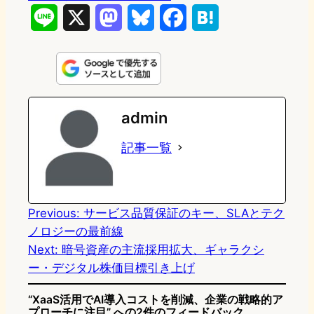
L
X
M
B
F
H
i
a
l
a
a
n
s
u
c
t
e
t
e
e
e
admin
o
s
b
n
記事一覧
d
k
o
a
o
y
o
n
k
Previous:
サービス品質保証のキー、SLAとテク
ノロジーの最前線
Next:
暗号資産の主流採用拡大、ギャラクシ
ー・デジタル株価目標引き上げ
“XaaS活用でAI導入コストを削減、企業の戦略的ア
プローチに注目” への2件のフィードバック