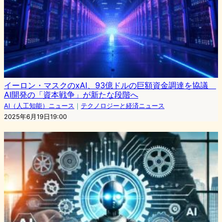
イーロン・マスクのxAI、93億ドルの巨額資金調達を協議
AI開発の「資本戦争」が新たな段階へ
AI（人工知能）ニュース
｜
テクノロジーと経済ニュース
2025年6月19日19:00