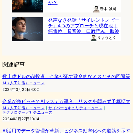
か？
寺本 誠司
発声なき発話「サイレントスピー
チ」4つのアプローチと現在地｜
筋電位、超音波、口唇読み、脳波
りょうとく
関連記事
数十億ドルのAI投資、企業が犯す致命的なミスとその回避策
AI（人工知能）ニュース
2024年3月25日4:02
企業が急ピッチでAIシステム導入、リスクを顧みず予算拡大
AI（人工知能）ニュース
｜
サイバーセキュリティニュース
｜
テクノロジーと社会ニュース
2024年1月27日10:14
AI活用でデータ管理が革新、ビジネス効率化への道筋を示す