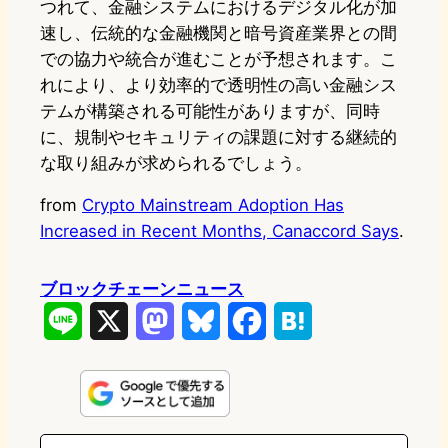
つれて、金融システムにおけるデジタル化が加
速し、伝統的な金融機関と暗号資産業界との間
での協力や統合が進むことが予想されます。こ
れにより、より効率的で透明性の高い金融シス
テムが構築される可能性がありますが、同時
に、規制やセキュリティの課題に対する継続的
な取り組みが求められるでしょう。
from
Crypto Mainstream Adoption Has
Increased in Recent Months, Canaccord Says
.
ブロックチェーンニュース
L
X
M
B
F
H
i
a
l
a
a
n
s
u
c
t
e
t
e
e
e