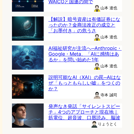
WAICOと国連の間で
山本 達也
【解説】暗号資産は有価証券にな
ったのか？金商法改正の成立と
「お墨付き」の危うさ
山本 達也
AI福祉研究が主流へ─Anthropic・
Google・Meta、「AIに感情はあ
るか」を問い始めた1年
山本 達也
説明可能なAI（XAI）の罠─AIはな
ぜ「もっともらしい嘘」をつくの
か？
寺本 誠司
発声なき発話「サイレントスピー
チ」4つのアプローチと現在地｜
筋電位、超音波、口唇読み、脳波
りょうとく