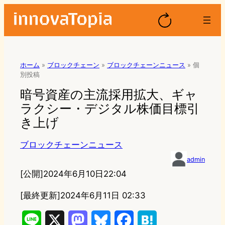
ホーム
»
ブロックチェーン
»
ブロックチェーンニュース
»
個
別投稿
暗号資産の主流採用拡大、ギャ
ラクシー・デジタル株価目標引
き上げ
ブロックチェーンニュース
admin
[公開]
2024年6月10日22:04
[最終更新]
2024年6月11日 02:33
L
X
M
B
F
H