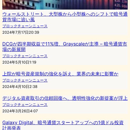
ウォールストリート、大型株から小型株へのシフトで暗号通
貨市場に追い風
ブロックチェーンニュース
2024年7月17日20:39
DCGが四半期収益で11%増、Grayscaleが主導 – 暗号通貨市
場の新展開
ブロックチェーンニュース
2024年5月10日1:19
上院が暗号資産規制の強化を訴え、業界の未来に影響か
ブロックチェーンニュース
2024年4月10日2:38
デジタル資産取引の信頼回復へ、透明性強化の新提案が浮上
ブロックチェーンニュース
2024年3月26日4:07
Galaxy Digital、暗号通貨スタートアップへの1億ドル投資
計画発表