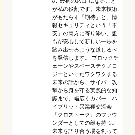
の”最初の窓口”になること
n
k
が私の役割です。未来技術
がもたらす「期待」と、情
報セキュリティという「不
安」の両方に寄り添い、誰
もが安心して新しい一歩を
踏み出せるような道しるべ
を発信します。 ブロックチ
ェーンやスペーステクノロ
ジーといったワクワクする
未来の話から、サイバー攻
撃から身を守る実践的な知
識まで、幅広くカバー。ハ
イブリッド異業種交流会
『クロストーク』のファウ
ンダーとしての顔も持つ。
未来を語り合う場を創って