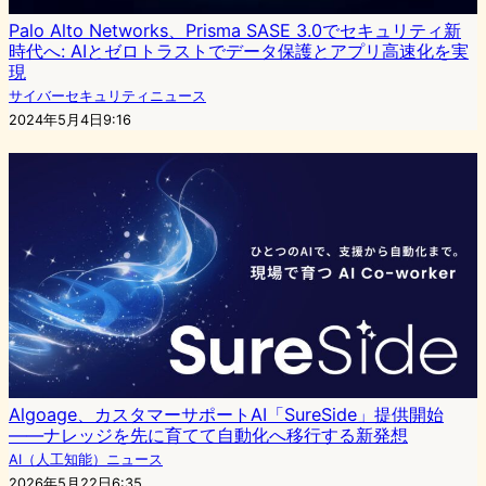
Palo Alto Networks、Prisma SASE 3.0でセキュリティ新
時代へ: AIとゼロトラストでデータ保護とアプリ高速化を実
現
サイバーセキュリティニュース
2024年5月4日9:16
Algoage、カスタマーサポートAI「SureSide」提供開始
——ナレッジを先に育てて自動化へ移行する新発想
AI（人工知能）ニュース
2026年5月22日6:35