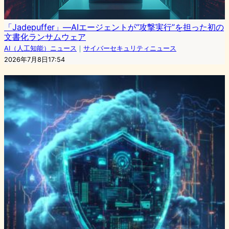
「Jadepuffer」―AIエージェントが“攻撃実行”を担った初の
文書化ランサムウェア
AI（人工知能）ニュース
｜
サイバーセキュリティニュース
2026年7月8日17:54