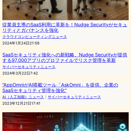
従業員主導のSaaS利用に革新を！Nudge Securityがセキュ
リティとガバナンスを強化
クラウドコンピューティングニュース
2024年1月24日21:56
SaaSセキュリティ強化への新戦略、Nudge Securityが提供
する97,000アプリのプロファイルでリスク管理を革新
サイバーセキュリティニュース
2024年3月22日7:42
“AppOmniがAI搭載ツール「AskOmni」を提供、企業の
SaaSセキュリティ管理を強化”
AI（人工知能）ニュース
｜
サイバーセキュリティニュース
2023年12月21日17:41