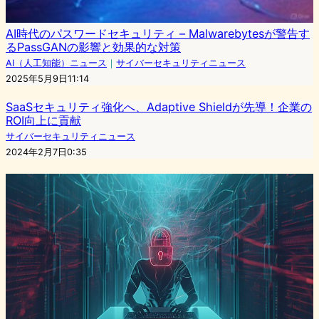
AI時代のパスワードセキュリティ – Malwarebytesが警告す
るPassGANの影響と効果的な対策
AI（人工知能）ニュース
｜
サイバーセキュリティニュース
2025年5月9日11:14
SaaSセキュリティ強化へ、Adaptive Shieldが先導！企業の
ROI向上に貢献
サイバーセキュリティニュース
2024年2月7日0:35