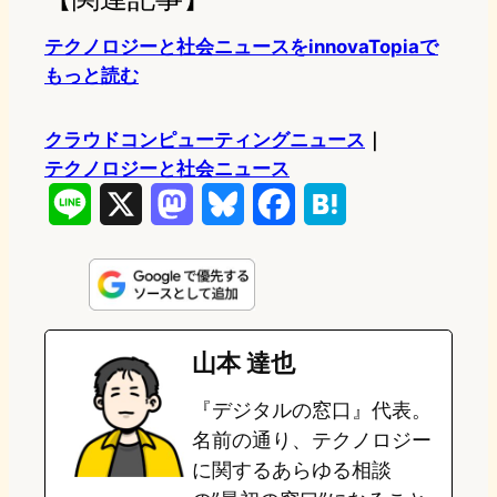
テクノロジーと社会ニュースをinnovaTopiaで
もっと読む
クラウドコンピューティングニュース
｜
テクノロジーと社会ニュース
L
X
M
B
F
H
i
a
l
a
a
n
s
u
c
t
e
t
e
e
e
山本 達也
o
s
b
n
『デジタルの窓口』代表。
d
k
o
a
名前の通り、テクノロジー
o
y
o
に関するあらゆる相談