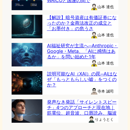
WAICOと国連の間で
山本 達也
【解説】暗号資産は有価証券にな
ったのか？金商法改正の成立と
「お墨付き」の危うさ
山本 達也
AI福祉研究が主流へ─Anthropic・
Google・Meta、「AIに感情はあ
るか」を問い始めた1年
山本 達也
説明可能なAI（XAI）の罠─AIはな
ぜ「もっともらしい嘘」をつくの
か？
寺本 誠司
発声なき発話「サイレントスピー
チ」4つのアプローチと現在地｜
筋電位、超音波、口唇読み、脳波
りょうとく