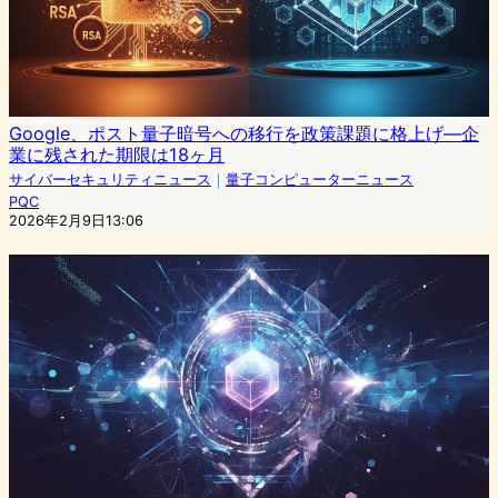
Google、ポスト量子暗号への移行を政策課題に格上げ—企
業に残された期限は18ヶ月
サイバーセキュリティニュース
｜
量子コンピューターニュース
PQC
2026年2月9日13:06