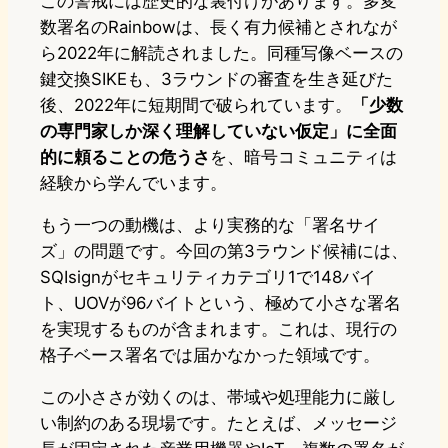
この警戒には歴史的な裏付けがあります。多変
数署名のRainbowは、長く有力候補とされなが
ら2022年に解読されました。同種写像ベースの
鍵交換SIKEも、3ラウンドの審査を生き延びた
後、2022年に短期間で破られています。
「少数
の専門家しか深く理解していない仮定」に全面
的に頼ることの危うさ
を、暗号コミュニティは
経験から学んでいます。
もう一つの動機は、より実務的な「署名サイ
ズ」の問題です。今回の第3ラウンド候補には、
SQIsignがセキュリティカテゴリ1で148バイ
ト、UOVが96バイトという、極めて小さな署名
を実現するものが含まれます。これは、現行の
格子ベース署名では届かなかった領域です。
この小ささが効くのは、帯域や処理能力に厳し
い制約のある現場です。たとえば、メッセージ