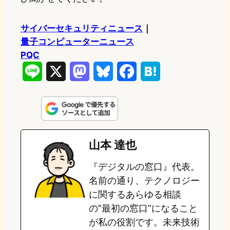
サイバーセキュリティニュース
｜
量子コンピューターニュース
PQC
L
X
M
B
F
H
i
a
l
a
a
n
s
u
c
t
e
t
e
e
e
山本 達也
o
s
b
n
『デジタルの窓口』代表。
d
k
o
a
名前の通り、テクノロジー
o
y
o
に関するあらゆる相談
の”最初の窓口”になること
n
k
が私の役割です。未来技術