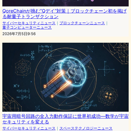
QoreChainが挑む”Qデイ”対策｜ブロックチェーン初を掲げ
る耐量子トランザクション
サイバーセキュリティニュース
｜
ブロックチェーンニュース
｜
量子コンピューターニュース
2026年7月5日9:56
宇宙用暗号回路の全入力動作保証に世界初成功—数学が宇宙
セキュリティを変える
サイバーセキュリティニュース
｜
スペーステクノロジーニュース