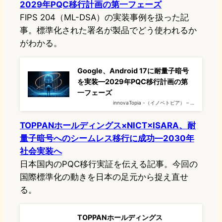
2029年PQC移行計画の第一フェーズ
FIPS 204（ML-DSA）の実装事例を扱った記
事。標準化された署名が製品でどう使われるか
がわかる。
Google、Android 17に耐量子暗号
を実装—2029年PQC移行計画の第
一フェーズ
innovaTopia -（イノベトピア） – …
TOPPANホールディングス×NICT×ISARA、耐
量子暗号へのシームレス移行に成功—2030年
社会実装へ
日本国内のPQC移行実証を伝える記事。今回の
国際標準化の動きを日本の足元から捉え直せ
る。
TOPPANホールディングス