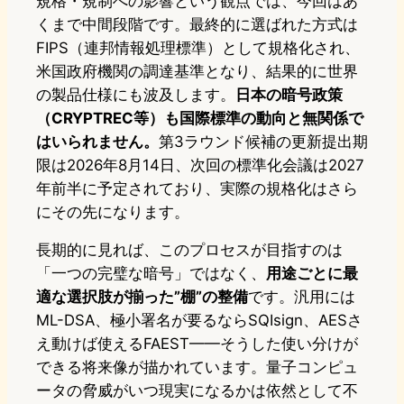
規格・規制への影響という観点では、今回はあ
くまで中間段階です。最終的に選ばれた方式は
FIPS（連邦情報処理標準）として規格化され、
米国政府機関の調達基準となり、結果的に世界
の製品仕様にも波及します。
日本の暗号政策
（CRYPTREC等）も国際標準の動向と無関係で
はいられません。
第3ラウンド候補の更新提出期
限は2026年8月14日、次回の標準化会議は2027
年前半に予定されており、実際の規格化はさら
にその先になります。
長期的に見れば、このプロセスが目指すのは
「一つの完璧な暗号」ではなく、
用途ごとに最
適な選択肢が揃った”棚”の整備
です。汎用には
ML-DSA、極小署名が要るならSQIsign、AESさ
え動けば使えるFAEST——そうした使い分けが
できる将来像が描かれています。量子コンピュ
ータの脅威がいつ現実になるかは依然として不