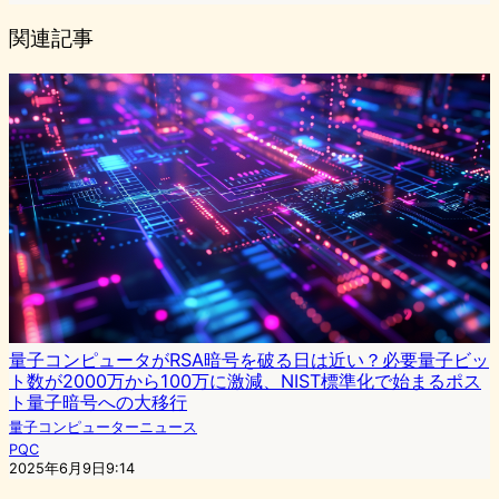
関連記事
量子コンピュータがRSA暗号を破る日は近い？必要量子ビッ
ト数が2000万から100万に激減、NIST標準化で始まるポス
ト量子暗号への大移行
量子コンピューターニュース
PQC
2025年6月9日9:14