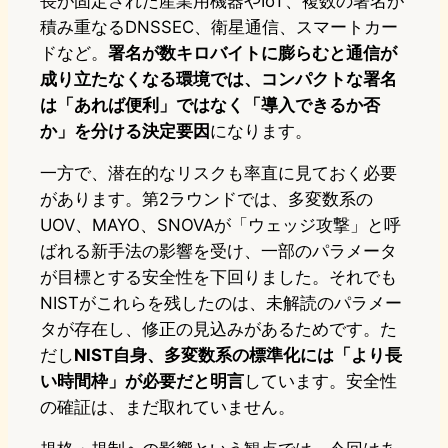
長が固定された産業用機器やIoT、複数の署名が
積み重なるDNSSEC、衛星通信、スマートカー
ドなど。
署名が数キロバイトに膨らむと通信が
成り立たなくなる環境では、コンパクトな署名
は「あれば便利」ではなく「導入できるか否
か」を分ける決定要因
になります。
一方で、潜在的なリスクも率直に見ておく必要
があります。第2ラウンドでは、多変数系の
UOV、MAYO、SNOVAが「ウェッジ攻撃」と呼
ばれる新手法の影響を受け、一部のパラメータ
が目標とする安全性を下回りました。それでも
NISTがこれらを残したのは、未解読のパラメー
タが存在し、修正の見込みがあるためです。た
だし
NIST自身、多変数系の標準化には「より長
い時間枠」が必要だと明言
しています。安全性
の確証は、まだ取れていません。