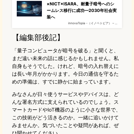
×NICT×ISARA、耐量子暗号へのシ
ームレス移行に成功—2030年社会実
装へ
innovaTopia -（イノベトピア） – …
【編集部後記】
「量子コンピュータが暗号を破る」と聞くと、
まだ遠い未来の話に感じるかもしれません。私
自身もそうでした。けれど、暗号の入れ替えに
は長い年月がかかります。今日の通信を守るた
めの準備は、すでに静かに始まっています。
みなさんが日々使うサービスやデバイスは、ど
んな署名方式に支えられているのでしょう。ス
マートカードやIoT機器のように小さな世界で、
この技術がどう活きるのか。一緒に追いかけて
みませんか。気づいたことや疑問があれば、ぜ
ひ聞かせてください。