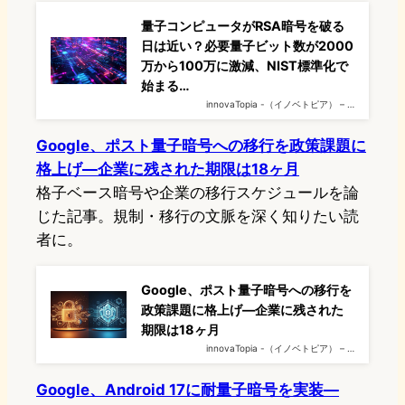
量子コンピュータがRSA暗号を破る
日は近い？必要量子ビット数が2000
万から100万に激減、NIST標準化で
始まる…
innovaTopia -（イノベトピア） – …
Google、ポスト量子暗号への移行を政策課題に
格上げ—企業に残された期限は18ヶ月
格子ベース暗号や企業の移行スケジュールを論
じた記事。規制・移行の文脈を深く知りたい読
者に。
Google、ポスト量子暗号への移行を
政策課題に格上げ—企業に残された
期限は18ヶ月
innovaTopia -（イノベトピア） – …
Google、Android 17に耐量子暗号を実装—