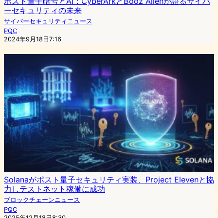
ポスト量子暗号とAI：CyberArkとBooz Allenが語るサイバ
ーセキュリティの未来
サイバーセキュリティニュース
PQC
2024年9月18日7:16
Solanaがポスト量子セキュリティ実装、Project Elevenと協
力しテストネット稼働に成功
ブロックチェーンニュース
PQC
2025年12月18日8:30