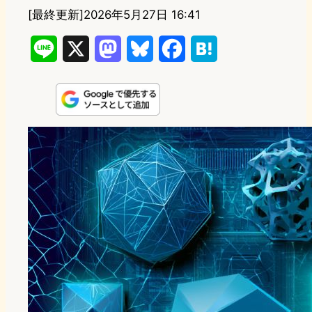
[最終更新]
2026年5月27日 16:41
L
X
M
B
F
H
i
a
l
a
a
n
s
u
c
t
e
t
e
e
e
o
s
b
n
d
k
o
a
o
y
o
n
k