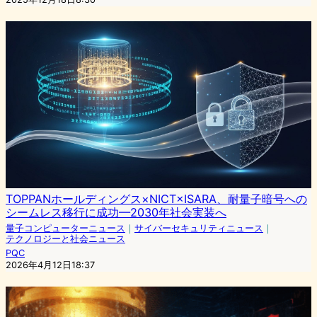
TOPPANホールディングス×NICT×ISARA、耐量子暗号への
シームレス移行に成功—2030年社会実装へ
量子コンピューターニュース
｜
サイバーセキュリティニュース
｜
テクノロジーと社会ニュース
PQC
2026年4月12日18:37