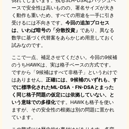
倒れてしまいます。残るSLH-DSAはハッシュベ
ースで安全性は高いものの、署名サイズが大き
く動作も重いため、すべての用途を一手に引き
受けるには不向きです。
今回の追加プロセス
は、いわば暗号の「分散投資」
であり、異なる
数学に基づく代替案をあらかじめ用意しておく
試みなのです。
ここで一点、補足させてください。今回の9候補
のうちHAWKは、実は格子ベースの方式です。
ですから「9候補はすべて非格子」というわけで
はありません。
正確には、9候補のいずれも、す
でに標準化されたML-DSA・FN-DSAとまった
く同じ格子問題の仮定には依拠していない、と
いう意味での多様化
です。HAWKも格子を使い
ますが、その安全性の根拠は別の問題に置かれ
ています。