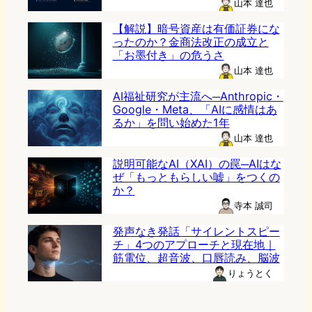
山本 達也
【解説】暗号資産は有価証券にな
ったのか？金商法改正の成立と
「お墨付き」の危うさ
山本 達也
AI福祉研究が主流へ─Anthropic・
Google・Meta、「AIに感情はあ
るか」を問い始めた1年
山本 達也
説明可能なAI（XAI）の罠─AIはな
ぜ「もっともらしい嘘」をつくの
か？
寺本 誠司
発声なき発話「サイレントスピー
チ」4つのアプローチと現在地｜
筋電位、超音波、口唇読み、脳波
りょうとく