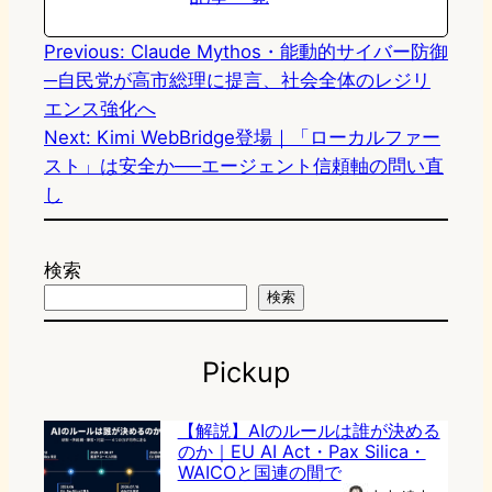
Previous:
Claude Mythos・能動的サイバー防御
─自民党が高市総理に提言、社会全体のレジリ
エンス強化へ
Next:
Kimi WebBridge登場｜「ローカルファー
スト」は安全か──エージェント信頼軸の問い直
し
検索
検索
Pickup
【解説】AIのルールは誰が決める
のか｜EU AI Act・Pax Silica・
WAICOと国連の間で