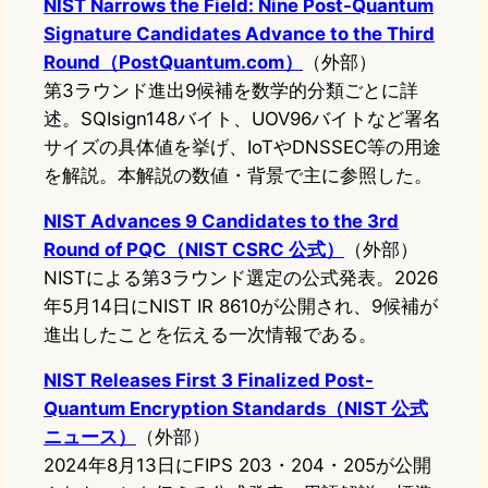
NIST Narrows the Field: Nine Post-Quantum
Signature Candidates Advance to the Third
Round（PostQuantum.com）
（外部）
第3ラウンド進出9候補を数学的分類ごとに詳
述。SQIsign148バイト、UOV96バイトなど署名
サイズの具体値を挙げ、IoTやDNSSEC等の用途
を解説。本解説の数値・背景で主に参照した。
NIST Advances 9 Candidates to the 3rd
Round of PQC（NIST CSRC 公式）
（外部）
NISTによる第3ラウンド選定の公式発表。2026
年5月14日にNIST IR 8610が公開され、9候補が
進出したことを伝える一次情報である。
NIST Releases First 3 Finalized Post-
Quantum Encryption Standards（NIST 公式
ニュース）
（外部）
2024年8月13日にFIPS 203・204・205が公開