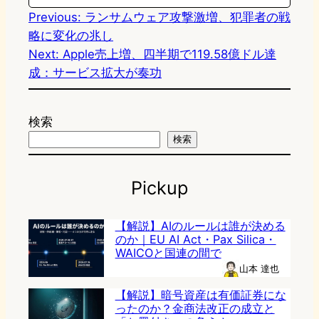
n
k
Previous:
ランサムウェア攻撃激増、犯罪者の戦
略に変化の兆し
Next:
Apple売上増、四半期で119.58億ドル達
成：サービス拡大が奏功
検索
検索
Pickup
【解説】AIのルールは誰が決める
のか｜EU AI Act・Pax Silica・
WAICOと国連の間で
山本 達也
【解説】暗号資産は有価証券にな
ったのか？金商法改正の成立と