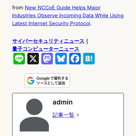
from
New NCCoE Guide Helps Major
Industries Observe Incoming Data While Using
Latest Internet Security Protocol
.
サイバーセキュリティニュース
｜
量子コンピューターニュース
L
X
M
B
F
H
i
a
l
a
a
n
s
u
c
t
e
t
e
e
e
admin
o
s
b
n
記事一覧
d
k
o
a
o
y
o