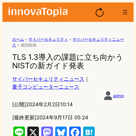
ホーム
»
サイバーセキュリティ
»
サイバーセキュリティニュー
ス
»
個別投稿
TLS 1.3導入の課題に立ち向かう
NISTの新ガイド発表
サイバーセキュリティニュース
｜
量子コンピューターニュース
admin
[公開]
2024年2月2日10:14
[最終更新]
2024年9月17日 05:24
L
X
M
B
F
H