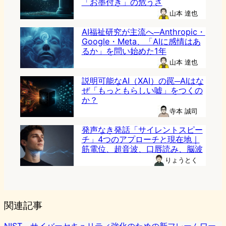
「お墨付き」の危うさ
山本 達也
AI福祉研究が主流へ─Anthropic・
Google・Meta、「AIに感情はあ
るか」を問い始めた1年
山本 達也
説明可能なAI（XAI）の罠─AIはな
ぜ「もっともらしい嘘」をつくの
か？
寺本 誠司
発声なき発話「サイレントスピー
チ」4つのアプローチと現在地｜
筋電位、超音波、口唇読み、脳波
りょうとく
関連記事
NIST、サイバーセキュリティ強化のための新フレームワー