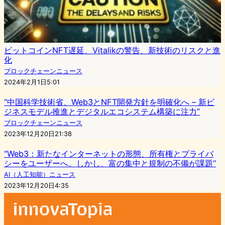
ビットコインNFT遅延、Vitalikの警告、新技術のリスクと進
化
ブロックチェーンニュース
2024年2月1日5:01
“中国科学技術省、Web3とNFT開発方針を明確化へ – 新ビ
ジネスモデル推進とデジタルエコシステム構築に注力”
ブロックチェーンニュース
2023年12月20日21:38
“Web3：新たなインターネットの形態、所有権とプライバ
シーをユーザーへ。しかし、富の集中と規制の不備が課題”
AI（人工知能）ニュース
2023年12月20日4:35