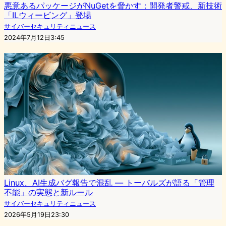
悪意あるパッケージがNuGetを脅かす：開発者警戒、新技術
「ILウィービング」登場
サイバーセキュリティニュース
2024年7月12日3:45
Linux、AI生成バグ報告で混乱 ― トーバルズが語る「管理
不能」の実態と新ルール
サイバーセキュリティニュース
2026年5月19日23:30