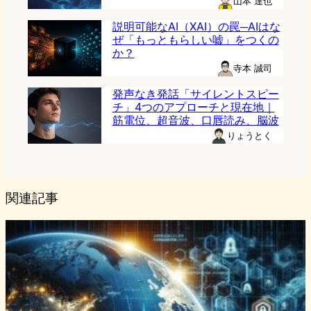
山本 達也
説明可能なAI（XAI）の罠─AIはな
ぜ「もっともらしい嘘」をつくの
か？
寺本 誠司
発声なき発話「サイレントスピー
チ」4つのアプローチと現在地｜
筋電位、超音波、口唇読み、脳波
りょうとく
関連記事