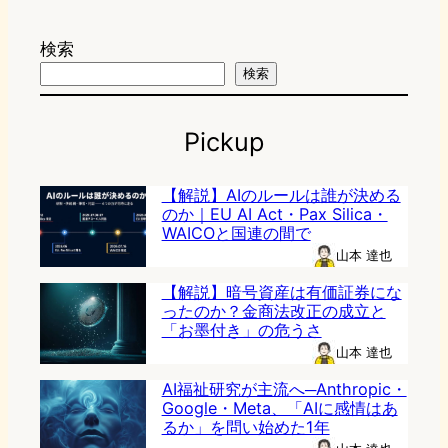
検索
検索
Pickup
【解説】AIのルールは誰が決める
のか｜EU AI Act・Pax Silica・
WAICOと国連の間で
山本 達也
【解説】暗号資産は有価証券にな
ったのか？金商法改正の成立と
「お墨付き」の危うさ
山本 達也
AI福祉研究が主流へ─Anthropic・
Google・Meta、「AIに感情はあ
るか」を問い始めた1年