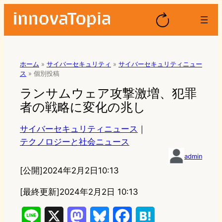
ホーム
»
サイバーセキュリティ
»
サイバーセキュリティニュー
ス
»
個別投稿
ランサムウェア攻撃激増、犯罪
者の戦略に変化の兆し
サイバーセキュリティニュース
｜
テクノロジーと社会ニュース
admin
[公開]
2024年2月2日10:13
[最終更新]
2024年2月2日 10:13
L
X
M
B
F
H