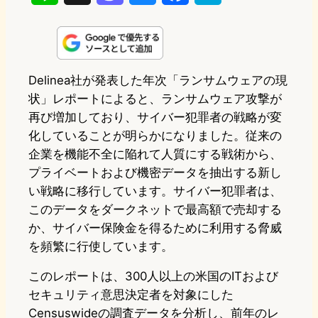
i
a
l
a
a
n
s
u
c
t
e
t
e
e
e
Delinea社が発表した年次「ランサムウェアの現
状」レポートによると、ランサムウェア攻撃が
o
s
b
n
再び増加しており、サイバー犯罪者の戦略が変
d
k
o
a
化していることが明らかになりました。従来の
o
y
o
企業を機能不全に陥れて人質にする戦術から、
プライベートおよび機密データを抽出する新し
n
k
い戦略に移行しています。サイバー犯罪者は、
このデータをダークネットで最高額で売却する
か、サイバー保険金を得るために利用する脅威
を頻繁に行使しています。
このレポートは、300人以上の米国のITおよび
セキュリティ意思決定者を対象にした
Censuswideの調査データを分析し、前年のレ