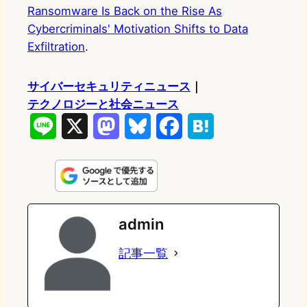
Ransomware Is Back on the Rise As
Cybercriminals' Motivation Shifts to Data
Exfiltration
.
サイバーセキュリティニュース
｜
テクノロジーと社会ニュース
L
X
M
B
F
H
i
a
l
a
a
n
s
u
c
t
e
t
e
e
e
admin
o
s
b
n
記事一覧
d
k
o
a
o
y
o