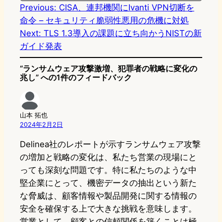
n
k
Previous:
CISA、連邦機関にIvanti VPN切断を
命令 – セキュリティ脆弱性悪用の危機に対処
Next:
TLS 1.3導入の課題に立ち向かうNISTの新
ガイド発表
“ランサムウェア攻撃激増、犯罪者の戦略に変化の
兆し” への1件のフィードバック
山本 拓也
2024年2月2日
Delinea社のレポートが示すランサムウェア攻撃
の増加と戦略の変化は、私たち営業の現場にと
っても深刻な問題です。特に私たちのような中
堅企業にとって、機密データの抽出という新た
な脅威は、顧客情報や製品開発に関する情報の
安全を確保する上で大きな挑戦を意味します。
営業として、顧客との信頼関係を築くことは極