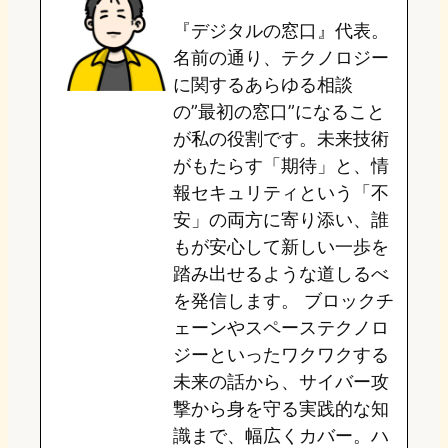
『デジタルの窓口』代表。
d
k
o
a
名前の通り、テクノロジー
o
y
o
に関するあらゆる相談
の”最初の窓口”になること
n
k
が私の役割です。未来技術
がもたらす「期待」と、情
報セキュリティという「不
安」の両方に寄り添い、誰
もが安心して新しい一歩を
踏み出せるような道しるべ
を発信します。 ブロックチ
ェーンやスペーステクノロ
ジーといったワクワクする
未来の話から、サイバー攻
撃から身を守る実践的な知
識まで、幅広くカバー。ハ