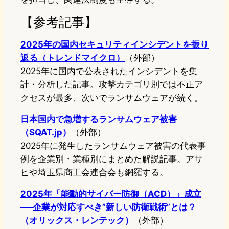
【参考記事】
2025年の国内セキュリティインシデントを振り
返る（トレンドマイクロ）
（外部）
2025年に国内で公表されたインシデントを集
計・分析した記事。攻撃カテゴリ別では不正ア
クセスが最多、次いでランサムウェアが続く。
日本国内で急増するランサムウェア被害
（SQAT.jp）
（外部）
2025年に発生したランサムウェア被害の代表事
例を企業別・業種別にまとめた解説記事。アサ
ヒや埼玉県商工会連合会も網羅する。
2025年「能動的サイバー防御（ACD）」成立
──企業が対応すべき”新しい防衛戦術”とは？
（オリックス・レンテック）
（外部）