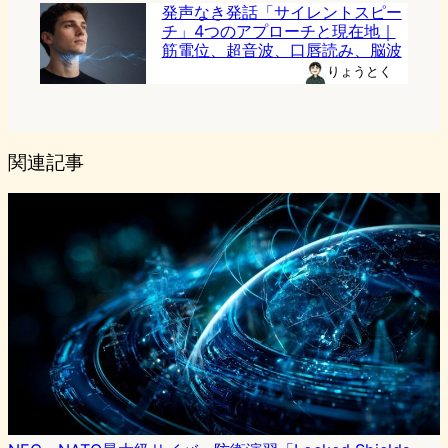
発声なき発話「サイレントスピー
チ」4つのアプローチと現在地｜
筋電位、超音波、口唇読み、脳波
りょうとく
関連記事