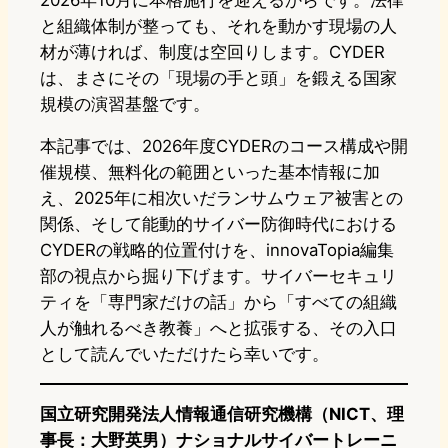
2026年10月に本格施行を迎えるからです。法律
と組織体制が整っても、それを動かす現場の人
材が薄ければ、制度は空回りします。CYDER
は、まさにその「現場の手と頭」を鍛える国家
規模の演習基盤です。
本記事では、2026年度CYDERのコース構成や開
催規模、無料化の範囲といった基本情報に加
え、2025年に相次いだランサムウェア被害との
関係、そして能動的サイバー防御時代における
CYDERの戦略的位置付けを、innovaTopia編集
部の視点から掘り下げます。サイバーセキュリ
ティを「専門家だけの話」から「すべての組織
人が触れるべき教養」へと拡張する、その入口
として読んでいただけたら幸いです。
国立研究開発法人情報通信研究機構（NICT、理
事長：大野英男）ナショナルサイバートレーニ