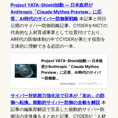
Project YATA-Shield始動 — 日本政府が
Anthropic「Claude Mythos Preview」に応
答、AI時代のサイバー防御新戦略
本記事と同日
公開のサイバー防御戦略記事。CYDERをNICTの
代表的な人材育成事業として位置付けており、
AI時代の防御体制の中でCYDERが果たす役割を
立体的に理解できる必読の一本。
Project YATA-Shield始動 — 日本政
府がAnthropic「Claude Mythos
Preview」に応答、AI時代のサイバ
ー防御新…
innovaTopia -（イノベトピア） – …
サイバー対処能力強化法で日本が「攻め」の防
御へ転換。能動的サイバー防御の全貌を解説
本
記事の編集部解説で言及した能動的サイバー防
御法の全体像をまとめた記事。CYDERが「人材