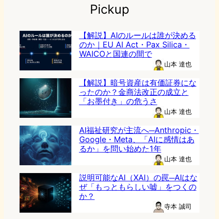
Pickup
【解説】AIのルールは誰が決める
のか｜EU AI Act・Pax Silica・
WAICOと国連の間で
山本 達也
【解説】暗号資産は有価証券にな
ったのか？金商法改正の成立と
「お墨付き」の危うさ
山本 達也
AI福祉研究が主流へ─Anthropic・
Google・Meta、「AIに感情はあ
るか」を問い始めた1年
山本 達也
説明可能なAI（XAI）の罠─AIはな
ぜ「もっともらしい嘘」をつくの
か？
寺本 誠司