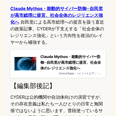
Claude Mythos・能動的サイバー防御─自民党
が高市総理に提言、社会全体のレジリエンス強
化へ
自民党による高市総理への提言を扱う直近
の政策記事。CYDERが下支えする「社会全体の
レジリエンス強化」という方向性を政治のレイ
ヤーから補強する。
Claude Mythos・能動的サイバー防
御─自民党が高市総理に提言、社会全
体のレジリエンス強化へ
innovaTopia -（イノベトピア） – …
【編集部後記】
CYDERは公的機関や自治体向けの演習ですが、
その存在意義は私たち一人ひとりの日常と無関
係ではないように思います。普段使っているサ