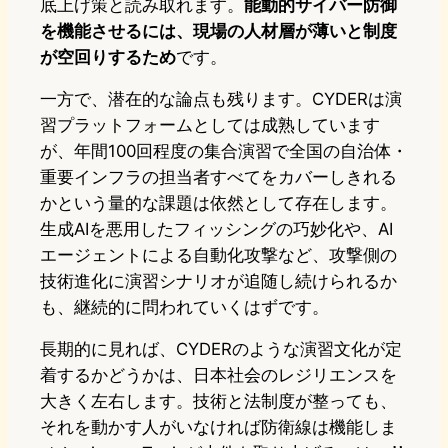
底上げ策と読み取れます。
能動的サイバー防御
を機能させるには、現場の人材層が薄いと制度
が空回りするため
です。
一方で、潜在的な論点も残ります。CYDERは演
習プラットフォームとしては成熟しています
が、年間100回程度の集合演習で全国の自治体・
重要インフラの担当者すべてをカバーしきれる
かという量的な課題は依然として存在します。
生成AIを悪用したフィッシングの巧妙化や、AI
エージェントによる自動化攻撃など、攻撃側の
技術進化に演習シナリオが追随し続けられるか
も、継続的に問われていくはずです。
長期的に見れば、CYDERのような演習文化が定
着するかどうかは、日本社会のレジリエンスを
大きく左右します。技術と法制度が整っても、
それを動かす人がいなければ防衛線は機能しま