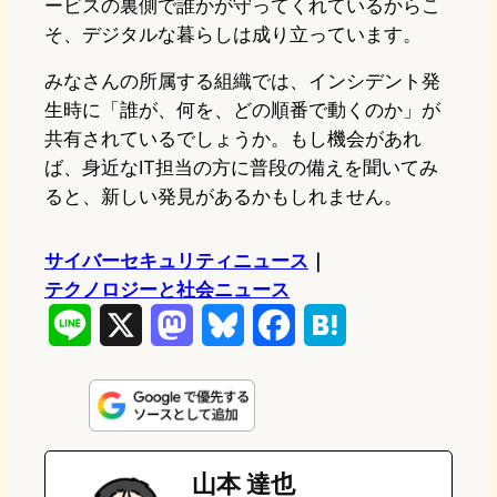
ービスの裏側で誰かが守ってくれているからこ
そ、デジタルな暮らしは成り立っています。
みなさんの所属する組織では、インシデント発
生時に「誰が、何を、どの順番で動くのか」が
共有されているでしょうか。もし機会があれ
ば、身近なIT担当の方に普段の備えを聞いてみ
ると、新しい発見があるかもしれません。
サイバーセキュリティニュース
｜
テクノロジーと社会ニュース
L
X
M
B
F
H
i
a
l
a
a
n
s
u
c
t
e
t
e
e
e
山本 達也
o
s
b
n