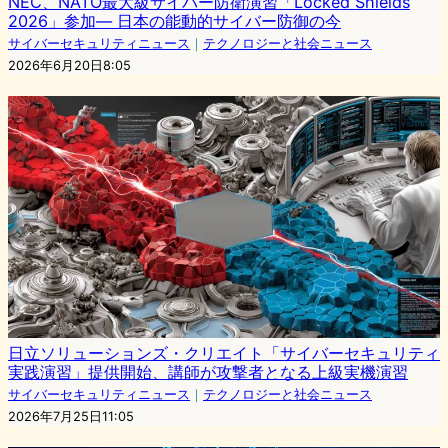
NEC、NATO最大級サイバー防衛演習「Locked Shields
2026」参加― 日本の能動的サイバー防御の今
サイバーセキュリティニュース
｜
テクノロジーと社会ニュース
2026年6月20日8:05
日立ソリューションズ・クリエイト「サイバーセキュリティ
実践演習」提供開始、講師が攻撃者となる上級実機演習
サイバーセキュリティニュース
｜
テクノロジーと社会ニュース
2026年7月25日11:05