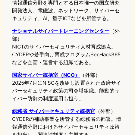
情報通信分野を専門とする日本唯一の国立研究
開発法人。電磁波、ネットワーク、サイバーセ
キュリティ、AI、量子ICTなどを所管する。
ナショナルサイバートレーニングセンター
（外
部）
NICTのサイバーセキュリティ人材育成拠点。
CYDERや若手向け育成プログラムSecHack365
などを企画・運営する組織である。
国家サイバー統括室（NCO）
（外部）
2025年7月にNISCを改組し設置された政府サイ
バーセキュリティ政策の司令塔組織。能動的サ
イバー防御の制度運用も担う。
総務省 サイバーセキュリティ統括官
（外部）
CYDERの補助事業を所管する総務省の部署。情
報通信分野におけるサイバーセキュリティ政策
を担当し、関連法制度も主導する。