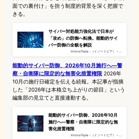
面での裏付け」を担う制度的背景を深く把握で
きる。
サイバー対処能力強化法で日本が
「攻め」の防御へ転換。能動的サイ
バー防御の全貌を解説
innovaTopia -（イノベトピア） – …
能動的サイバー防御、2026年10月施行へ—警
察・自衛隊に限定的な無害化措置権限
2026年
10月の施行日確定を伝える続報。本記事が指摘
した「2026年は本格立ち上がりの節目」という
編集部の見立てと直接連動する。
能動的サイバー防御、2026年10月
施行へ—警察・自衛隊に限定的な無
害化措置権限
innovaTopia -（イノベトピア） – …