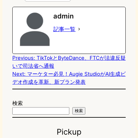
e
t
e
e
e
admin
o
s
b
n
記事一覧
d
k
o
a
o
y
o
n
k
Previous:
TikTokとByteDance、FTCが法違反疑
いで司法省へ通報
Next:
マーケター必見！Augie StudioがAI生成ビ
デオ作成を革新、新プラン発表
検索
検索
Pickup