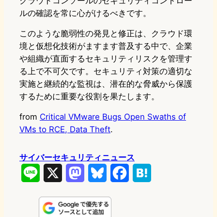
クラウドコンソールのセキュリティコントロー
ルの確認を常に心がけるべきです。
このような脆弱性の発見と修正は、クラウド環
境と仮想化技術がますます普及する中で、企業
や組織が直面するセキュリティリスクを管理す
る上で不可欠です。セキュリティ対策の適切な
実施と継続的な監視は、潜在的な脅威から保護
するために重要な役割を果たします。
from
Critical VMware Bugs Open Swaths of
VMs to RCE, Data Theft
.
サイバーセキュリティニュース
L
X
M
B
F
H
i
a
l
a
a
n
s
u
c
t