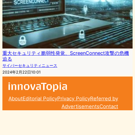
重大セキュリティ脆弱性発覚、ScreenConnect攻撃の危機
迫る
サイバーセキュリティニュース
2024年2月22日10:01
About
Editorial Policy
Privacy Policy
Referred by
Advertisements
Contact