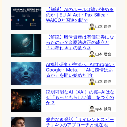
【解説】AIのルールは誰が決める
のか｜EU AI Act・Pax Silica・
WAICOと国連の間で
山本 達也
【解説】暗号資産は有価証券にな
ったのか？金商法改正の成立と
「お墨付き」の危うさ
山本 達也
AI福祉研究が主流へ─Anthropic・
Google・Meta、「AIに感情はあ
るか」を問い始めた1年
山本 達也
説明可能なAI（XAI）の罠─AIはな
ぜ「もっともらしい嘘」をつくの
か？
寺本 誠司
発声なき発話「サイレントスピー
チ」4つのアプローチと現在地｜