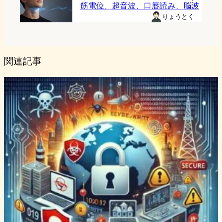
筋電位、超音波、口唇読み、脳波
りょうとく
関連記事