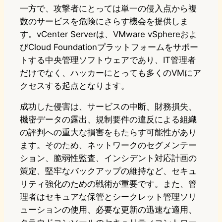
一方で、攻撃者にとっては単一の侵入点から複
数のサービスを危険にさらす機会を提供しま
す。vCenter Serverは、VMware vSphereおよ
びCloud Foundationプラットフォームをサポー
トする中央管理ソフトウェアであり、IT管理者
だけでなく、ハッカーにとっても多くのVMにア
クセスする起点となります。
成功した侵害は、サービスの中断、財務損失、
機密データの露出、規制要件の違反による組織
の評判への重大な損害をもたらす可能性があり
ます。そのため、ネットワークのセグメンテー
ション、脆弱性監査、インシデント対応計画の
策定、堅牢なバックアップの維持など、セキュ
リティ強化のための戦術が重要です。また、管
理者はセキュアな保管とシークレット管理ソリ
ューションの使用、必要な更新の迅速な適用、