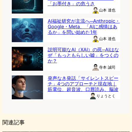
「お墨付き」の危うさ
山本 達也
AI福祉研究が主流へ─Anthropic・
Google・Meta、「AIに感情はあ
るか」を問い始めた1年
山本 達也
説明可能なAI（XAI）の罠─AIはな
ぜ「もっともらしい嘘」をつくの
か？
寺本 誠司
発声なき発話「サイレントスピー
チ」4つのアプローチと現在地｜
筋電位、超音波、口唇読み、脳波
りょうとく
関連記事