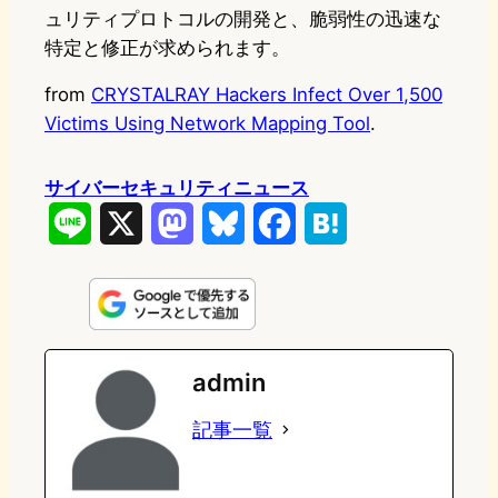
ュリティプロトコルの開発と、脆弱性の迅速な
特定と修正が求められます。
from
CRYSTALRAY Hackers Infect Over 1,500
Victims Using Network Mapping Tool
.
サイバーセキュリティニュース
L
X
M
B
F
H
i
a
l
a
a
n
s
u
c
t
e
t
e
e
e
admin
o
s
b
n
記事一覧
d
k
o
a
o
y
o