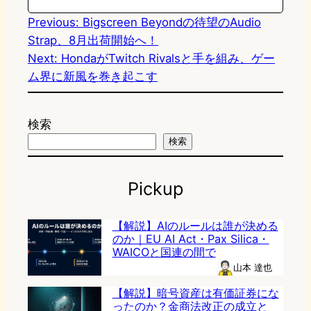
n
k
Previous:
Bigscreen Beyondの待望のAudio
Strap、8月出荷開始へ！
Next:
HondaがTwitch Rivalsと手を組み、ゲー
ム界に新風を巻き起こす
検索
検索
Pickup
【解説】AIのルールは誰が決める
のか｜EU AI Act・Pax Silica・
WAICOと国連の間で
山本 達也
【解説】暗号資産は有価証券にな
ったのか？金商法改正の成立と