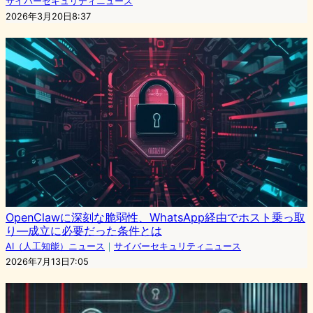
サイバーセキュリティニュース
2026年3月20日8:37
OpenClawに深刻な脆弱性、WhatsApp経由でホスト乗っ取
り—成立に必要だった条件とは
AI（人工知能）ニュース
｜
サイバーセキュリティニュース
2026年7月13日7:05