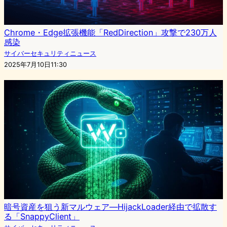
Chrome・Edge拡張機能「RedDirection」攻撃で230万人
感染
サイバーセキュリティニュース
2025年7月10日11:30
暗号資産を狙う新マルウェア―HijackLoader経由で拡散す
る「SnappyClient」