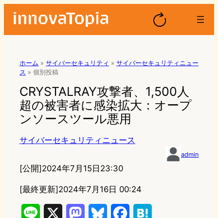
ホーム
»
サイバーセキュリティ
»
サイバーセキュリティニュー
ス
»
個別投稿
CRYSTALRAY攻撃者、1,500人
超の被害者に感染拡大：オープ
ンソースツール悪用
サイバーセキュリティニュース
admin
[公開]
2024年7月15日23:30
[最終更新]
2024年7月16日 00:24
L
X
M
B
F
H