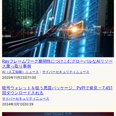
Rayフレームワーク脆弱性につけこむグローバルなAIリソー
ス乗っ取り事例
AI（人工知能）ニュース
｜
サイバーセキュリティニュース
2025年11月23日11:00
暗号ウォレットを狙う悪質パッケージ、PyPIで発見 – 7,451
回ダウンロードされる
サイバーセキュリティニュース
2024年3月13日0:29