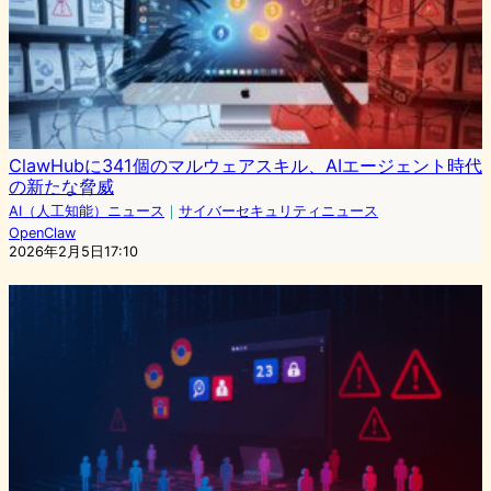
ClawHubに341個のマルウェアスキル、AIエージェント時代
の新たな脅威
AI（人工知能）ニュース
｜
サイバーセキュリティニュース
OpenClaw
2026年2月5日17:10