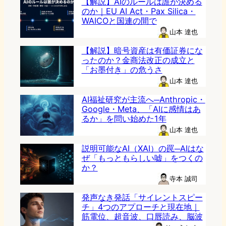
【解説】AIのルールは誰が決める
のか｜EU AI Act・Pax Silica・
WAICOと国連の間で
山本 達也
【解説】暗号資産は有価証券にな
ったのか？金商法改正の成立と
「お墨付き」の危うさ
山本 達也
AI福祉研究が主流へ─Anthropic・
Google・Meta、「AIに感情はあ
るか」を問い始めた1年
山本 達也
説明可能なAI（XAI）の罠─AIはな
ぜ「もっともらしい嘘」をつくの
か？
寺本 誠司
発声なき発話「サイレントスピー
チ」4つのアプローチと現在地｜
筋電位、超音波、口唇読み、脳波