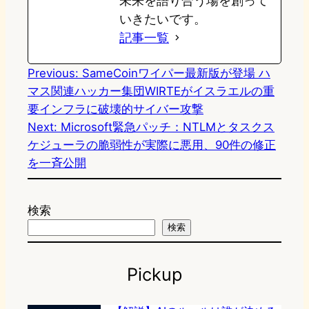
未来を語り合う場を創って
いきたいです。
記事一覧
Previous:
SameCoinワイパー最新版が登場 ハ
マス関連ハッカー集団WIRTEがイスラエルの重
要インフラに破壊的サイバー攻撃
Next:
Microsoft緊急パッチ：NTLMとタスクス
ケジューラの脆弱性が実際に悪用、90件の修正
を一斉公開
検索
検索
Pickup