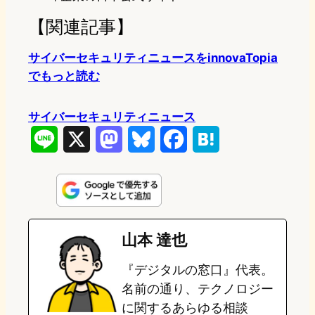
【関連記事】
サイバーセキュリティニュースをinnovaTopia
でもっと読む
サイバーセキュリティニュース
L
X
M
B
F
H
i
a
l
a
a
n
s
u
c
t
e
t
e
e
e
山本 達也
o
s
b
n
『デジタルの窓口』代表。
d
k
o
a
名前の通り、テクノロジー
o
y
o
に関するあらゆる相談