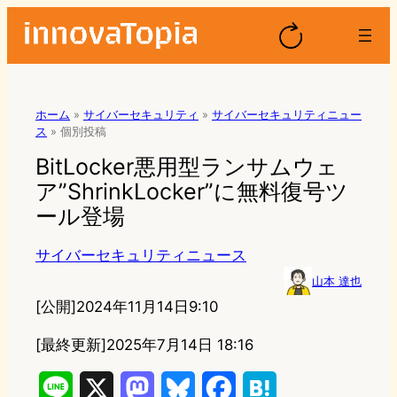
ホーム
»
サイバーセキュリティ
»
サイバーセキュリティニュー
ス
»
個別投稿
BitLocker悪用型ランサムウェ
ア”ShrinkLocker”に無料復号ツ
ール登場
サイバーセキュリティニュース
山本 達也
[公開]
2024年11月14日9:10
[最終更新]
2025年7月14日 18:16
L
X
M
B
F
H