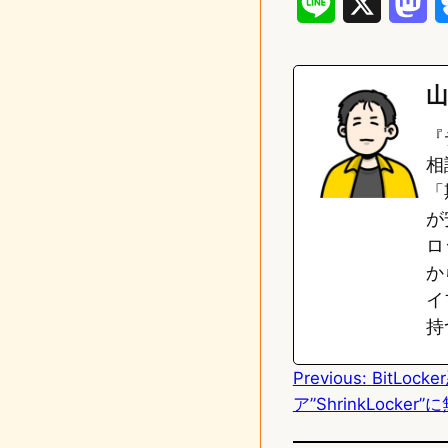
L
X
M
i
a
n
s
山
e
t
『
o
相
「
d
が
o
ロ
n
か
イ
持
Previous:
BitLoc
ア”ShrinkLock