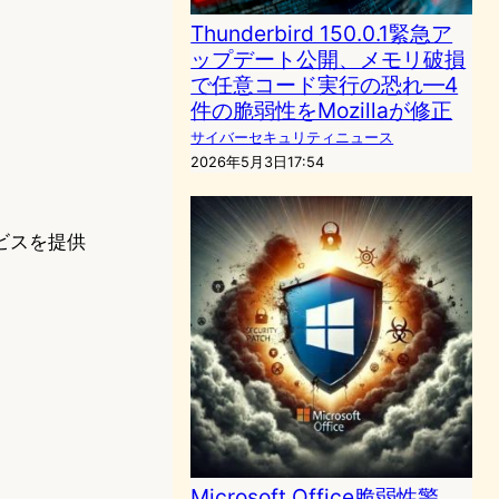
Thunderbird 150.0.1緊急ア
ップデート公開、メモリ破損
で任意コード実行の恐れ—4
件の脆弱性をMozillaが修正
サイバーセキュリティニュース
2026年5月3日17:54
ービスを提供
Microsoft Office脆弱性警