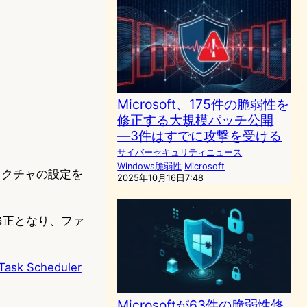
Microsoft、175件の脆弱性を
修正する大規模パッチ公開
―3件はすでに攻撃を受ける
サイバーセキュリティニュース
Windows脆弱性
Microsoft
ストラクチャの設定を
2025年10月16日7:48
目の修正となり、ファ
。
 Task Scheduler
Microsoftが63件の脆弱性修