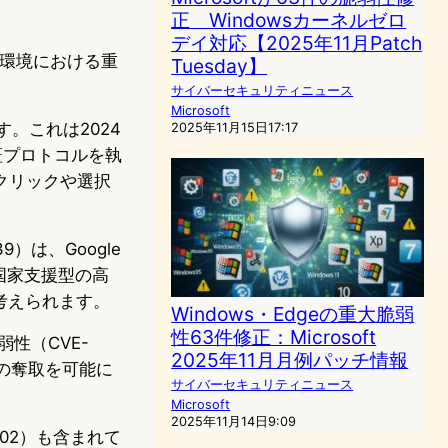
正 Windowsカーネルゼロ
デイ対応【2025年11月Patch
ィ環境における重
Tuesday】
サイバーセキュリティニュース
Microsoft
す。これは2024
2025年11月15日17:17
証プロトコルを執
クリックや選択
）は、Google
国家支援型の高
考えられます。
Windows・Edgeの重大脆弱
性63件修正：Microsoft
弱性（CVE-
2025年11月月例パッチ情報
限の奪取を可能に
サイバーセキュリティニュース
Microsoft
2025年11月14日9:09
3602）も含まれて