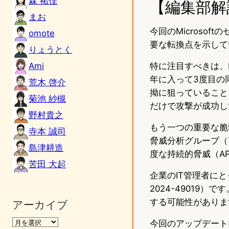
森 祐佳
【編集部解
まお
今回のMicroso
omote
要な転換点を示して
りょうとく
Ami
特に注目すべきは、NT
年に入って3度目の
荒木 啓介
拗に狙っていること
菊池 紗槻
だけで攻撃が成功し
野村貴之
もう一つの重要な脆弱
寺本 誠司
脅威分析グループ（
島津耕造
度な持続的脅威（A
苦田 大起
企業のIT管理者にとっ
2024-49019
する可能性がありま
アーカイブ
今回のアップデートには、