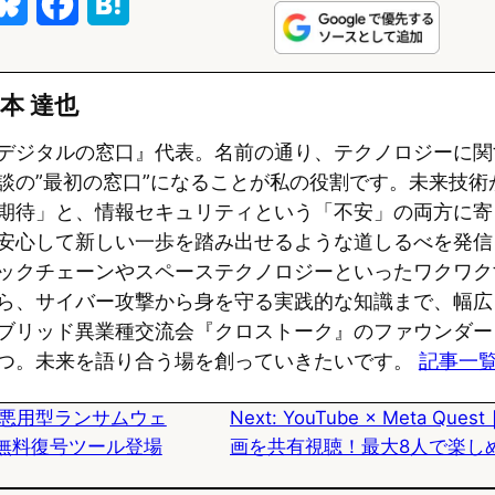
B
F
H
l
a
a
u
c
t
本 達也
e
e
e
デジタルの窓口』代表。名前の通り、テクノロジーに関
s
b
n
談の”最初の窓口”になることが私の役割です。未来技術
期待」と、情報セキュリティという「不安」の両方に寄
k
o
a
安心して新しい一歩を踏み出せるような道しるべを発信
y
o
ックチェーンやスペーステクノロジーといったワクワク
k
ら、サイバー攻撃から身を守る実践的な知識まで、幅広
ブリッド異業種交流会『クロストーク』のファウンダー
つ。未来を語り合う場を創っていきたいです。
記事一
ker悪用型ランサムウェ
Next:
YouTube × Meta Qu
er”に無料復号ツール登場
画を共有視聴！最大8人で楽し