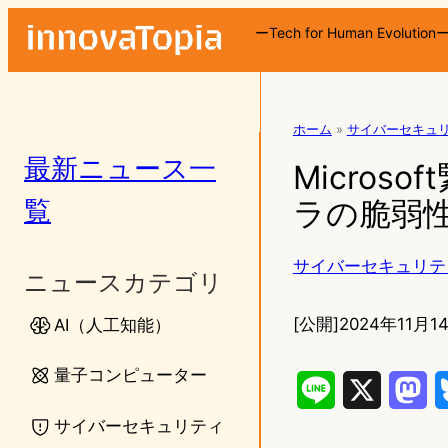
ーTech for Human Evolution
ホーム
»
サイバーセキュ
最新ニュース一
Micro
覧
ラの脆弱
サイバーセキュリテ
ニュースカテゴリ
[公開]
2024年11月14
AI（人工知能）
量子コンピューター
L
X
M
サイバーセキュリティ
i
a