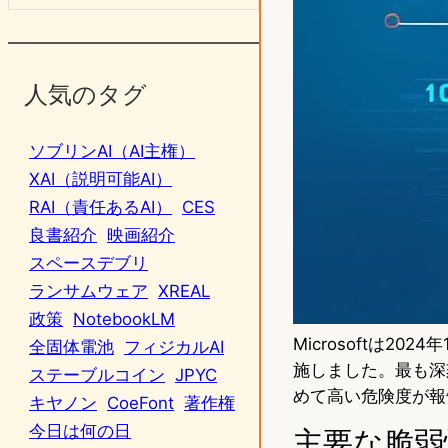
人気のタグ
ソブリンAI（AI主権）
XAI（説明可能AI）
RAI（責任あるAI）
CES
良書紹介
映画紹介
スペースデブリ
ランサムウェア
XREAL
政策
NotebookLM
Microsoftは2
全固体電池
フィジカルAI
施しました。最も深刻な
ステーブルコイン
JPYC
めて高い危険度が報
キヤノン
CoeFont
著作権
今日は何の日
主要な脆弱