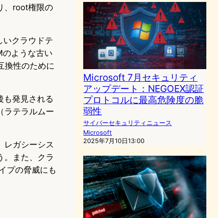
root権限の
しいクラウドテ
Mのような古い
互換性のために
Microsoft 7月セキュリティ
アップデート：NEGOEX認証
後も発見される
プロトコルに最高危険度の脆
弱性
（ラテラルムー
サイバーセキュリティニュース
Microsoft
2025年7月10日13:00
、レガシーシス
う。また、クラ
いタイプの脅威にも