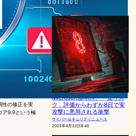
2024年6月12日8:05
Microsoft脆弱性、「低リス
ク」評価からわずか8日で実
脆弱性の修正を実
攻撃に悪用される衝撃
コア9.9という極
サイバーセキュリティニュース
2025年4月22日8:40