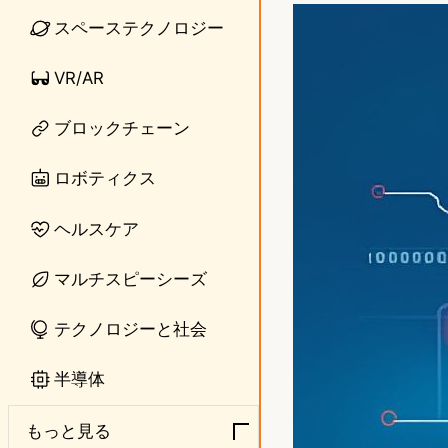
n
s
スペーステクノロジー
e
t
VR/AR
o
ブロックチェーン
d
o
ロボティクス
n
ヘルスケア
マルチスピーシーズ
テクノロジーと社会
半導体
もっと見る