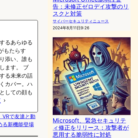
告：未修正ゼロデイ攻撃のリ
スクと対策
サイバーセキュリティニュース
2024年8月11日9:26
するあらゆる
がもたらす
り添い、誰も
します。 ブ
する未来の話
くカバー。ハ
としての顔も
覧
est｜VRで友達と動
Microsoft、緊急セキュリテ
める新機能登場
ィ修正をリリース：攻撃者が
悪用する脆弱性に対処