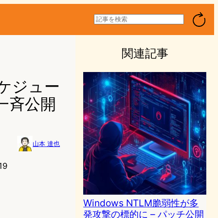
検
索
関連記事
スケジュー
一斉公開
山本 達也
19
Windows NTLM脆弱性が多
発攻撃の標的に – パッチ公開