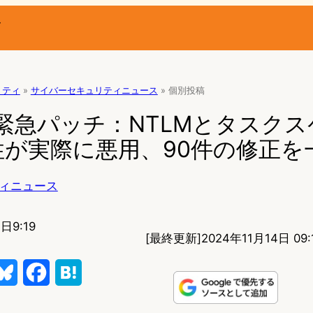
ー
リティ
»
サイバーセキュリティニュース
»
個別投稿
soft緊急パッチ：NTLMとタスク
性が実際に悪用、90件の修正を
ィニュース
日9:19
[最終更新]
2024年11月14日 09:
B
F
H
l
a
a