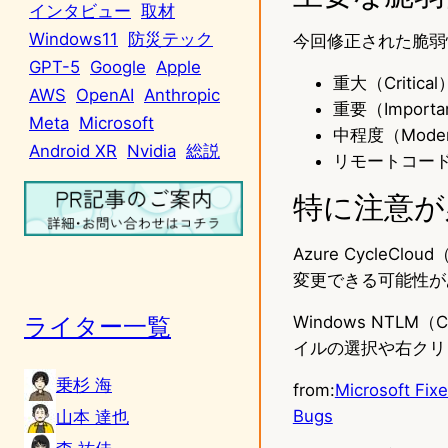
インタビュー
取材
Windows11
防災テック
今回修正された脆弱
GPT-5
Google
Apple
重大（Critica
AWS
OpenAI
Anthropic
重要（Import
Meta
Microsoft
中程度（Moder
Android XR
Nvidia
総説
リモートコード
特に注意が
Azure CycleC
変更できる可能性が
ライター一覧
Windows NTL
イルの選択や右クリ
乗杉 海
from:
Microsoft Fix
Bugs
山本 達也