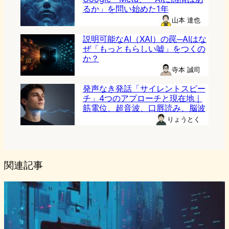
るか」を問い始めた1年
山本 達也
説明可能なAI（XAI）の罠─AIはな
ぜ「もっともらしい嘘」をつくの
か？
寺本 誠司
発声なき発話「サイレントスピー
チ」4つのアプローチと現在地｜
筋電位、超音波、口唇読み、脳波
りょうとく
関連記事