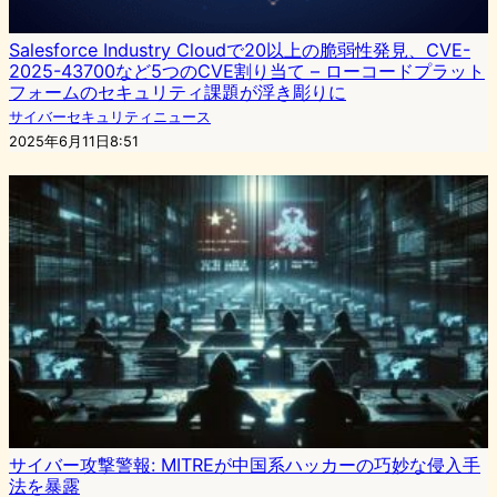
Salesforce Industry Cloudで20以上の脆弱性発見、CVE-
2025-43700など5つのCVE割り当て – ローコードプラット
フォームのセキュリティ課題が浮き彫りに
サイバーセキュリティニュース
2025年6月11日8:51
サイバー攻撃警報: MITREが中国系ハッカーの巧妙な侵入手
法を暴露