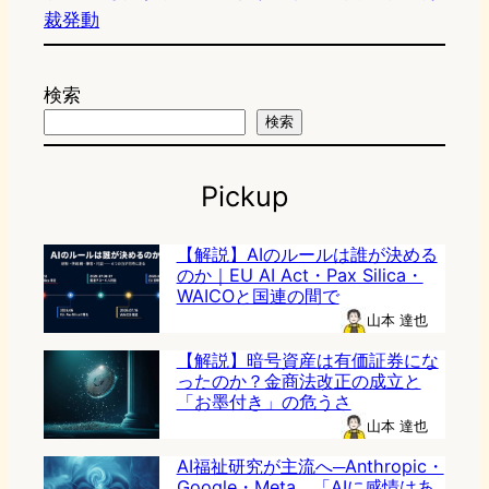
裁発動
検索
検索
Pickup
【解説】AIのルールは誰が決める
のか｜EU AI Act・Pax Silica・
WAICOと国連の間で
山本 達也
【解説】暗号資産は有価証券にな
ったのか？金商法改正の成立と
「お墨付き」の危うさ
山本 達也
AI福祉研究が主流へ─Anthropic・
Google・Meta、「AIに感情はあ