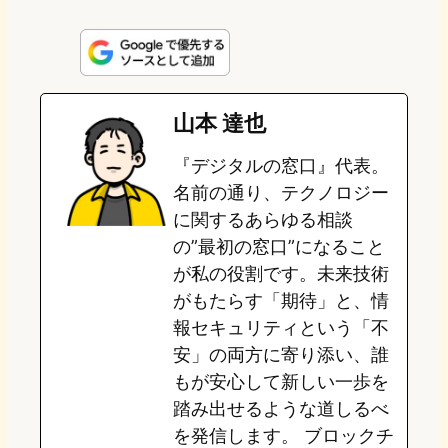
i
a
l
a
a
n
s
u
c
t
e
t
e
e
e
山本 達也
o
s
b
n
『デジタルの窓口』代表。
d
k
o
a
名前の通り、テクノロジー
o
y
o
に関するあらゆる相談
の”最初の窓口”になること
n
k
が私の役割です。未来技術
がもたらす「期待」と、情
報セキュリティという「不
安」の両方に寄り添い、誰
もが安心して新しい一歩を
踏み出せるような道しるべ
を発信します。 ブロックチ