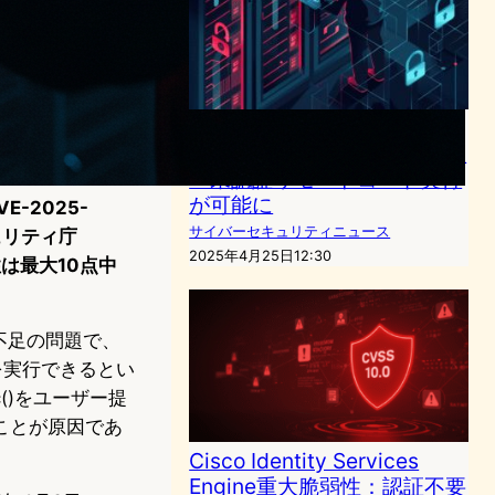
Commvault Command
Centerに最大深刻度の脆弱性
—未認証リモートコード実行
が可能に
-2025-
サイバーセキュリティニュース
ュリティ庁
2025年4月25日12:30
は最大10点中
認証不足の問題で、
を実行できるとい
()をユーザー提
ことが原因であ
Cisco Identity Services
Engine重大脆弱性：認証不要