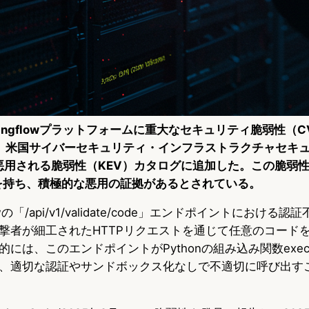
ngflowプラットフォームに重大なセキュリティ脆弱性（CVE
れ、米国サイバーセキュリティ・インフラストラクチャセキ
の悪用される脆弱性（KEV）カタログに追加した。この脆弱性
コアを持ち、積極的な悪用の証拠があるとされている。
wの「/api/v1/validate/code」エンドポイントにおける
撃者が細工されたHTTPリクエストを通じて任意のコード
には、このエンドポイントがPythonの組み込み関数exec
、適切な認証やサンドボックス化なしで不適切に呼び出す