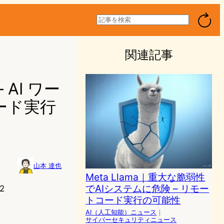
検
索
関連記事
 AI ワー
ード実行
山本 達也
Meta Llama｜重大な脆弱性
でAIシステムに危険 – リモー
2
トコード実行の可能性
AI（人工知能）ニュース
｜
サイバーセキュリティニュース