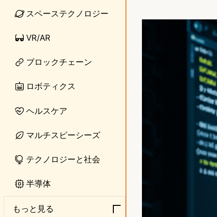
i
a
スペーステクノロジー
n
s
VR/AR
e
t
ブロックチェーン
o
d
ロボティクス
o
ヘルスケア
n
マルチスピーシーズ
テクノロジーと社会
半導体
もっと見る