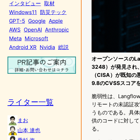
インタビュー
取材
Windows11
防災テック
GPT-5
Google
Apple
AWS
OpenAI
Anthropic
Meta
Microsoft
Android XR
Nvidia
総説
オープンソースのLa
3248）が発見さ
（CISA）が既知
9.8のCVSSス
脆弱性は、Langflo
ライター一覧
リモートの未認証攻
うものである。具体的
まお
供のコードに対して
る。
山本 達也