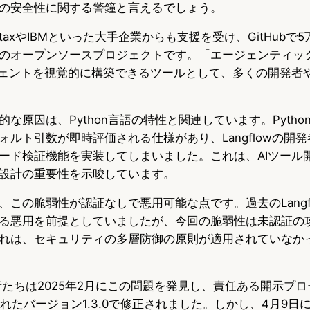
の安全性に関する警鐘と言えるでしょう。
ataStaxやIBMといった大手企業からも支援を受け、GitHub
のオープンソースプロジェクトです。「エージェンティック
ジェントを視覚的に構築できるツールとして、多くの開発者
な原因は、Python言語の特性と関連しています。Pyth
ォルト引数が即時評価される仕様があり、Langflowの開
ード検証機能を実装してしまいました。これは、AIツール
設計の重要性を示唆しています。
、この脆弱性が認証なしで悪用可能な点です。過去のLangf
る悪用を前提としていましたが、今回の脆弱性は未認証の
れは、セキュリティの多層防御の原則が適用されていなか
iの研究者たちは2025年2月にこの問題を発見し、責任ある開示プ
れたバージョン1.3.0で修正されました。しかし、4月9日