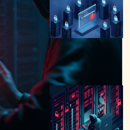
JavaScriptライブラリForge
のCVE-2025-12816とは何
か：署名検証不備がもたらす
リスク
サイバーセキュリティニュース
2025年11月28日9:12