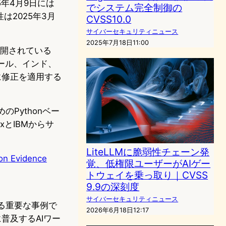
5年4月9日には
でシステム完全制御の
2025年3月
CVSS10.0
サイバーセキュリティニュース
2025年7月18日11:00
公開されている
ポール、インド、
に修正を適用する
のPythonベー
xとIBMからサ
LiteLLMに脆弱性チェーン発
ion Evidence
覚、低権限ユーザーがAIゲー
トウェイを乗っ取り｜CVSS
9.9の深刻度
サイバーセキュリティニュース
する重要な事例で
2026年6月18日12:17
に普及するAIワー