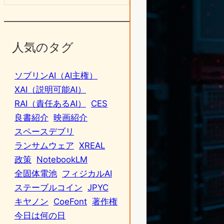
人気のタグ
ソブリンAI（AI主権）
XAI（説明可能AI）
RAI（責任あるAI）
CES
良書紹介
映画紹介
スペースデブリ
ランサムウェア
XREAL
政策
NotebookLM
全固体電池
フィジカルAI
ステーブルコイン
JPYC
キヤノン
CoeFont
著作権
今日は何の日