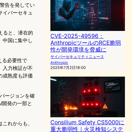
て警告を発してい
サイバーセキュ
考えると、潜在的
CVE-2025-49596：
、中国に集中し
AnthropicツールのRCE脆弱
性が開発環境を脅威に
サイバーセキュリティニュース
える必要性で
Anthropic
、入力検証が不
2025年7月2日18:00
の成熟度も評価
ルのバージョンを確
I開発の一部と
Consilium Safety CS5000に
はこれからも、
重大脆弱性｜火災検知システ