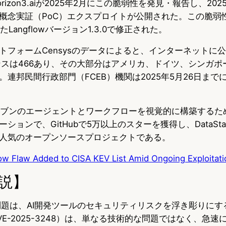
izon3.aiが2025年2月にこの脆弱性を発見・報告し、202
概念実証（PoC）エクスプロイトが公開された。この脆弱性は
Langflowバージョン1.3.0で修正された。
トフォームCensysのデータによると、インターネットに
スタンスは466あり、その大部分はアメリカ、ドイツ、シンガ
連邦民間行政部門（FCEB）機関は2025年5月26日まで
AIドリブンのエージェントとワークフローを視覚的に構築するため
ションで、GitHubで5万以上のスターを獲得し、DataSta
人気のオープンソースプロジェクトである。
flow Flaw Added to CISA KEV List Amid Ongoing Exploitat
説】
弱性問題は、AI開発ツールのセキュリティリスクを浮き彫りに
E-2025-3248）は、単なる技術的な問題ではなく、急速