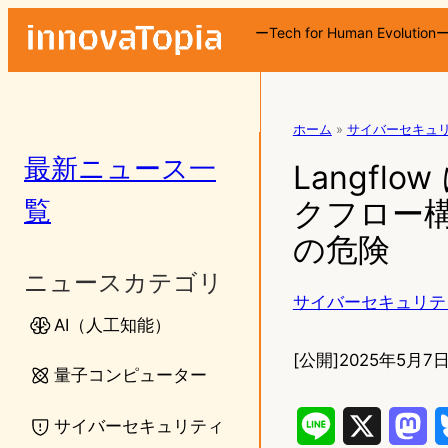
ーTech for Human Evolution
ホーム
»
サイバーセキュ
最新ニュース一
Langflo
覧
クフロー
の危険
ニュースカテゴリ
サイバーセキュリテ
AI（人工知能）
[公開]
2025年5月7日
量子コンピューター
サイバーセキュリティ
L
X
M