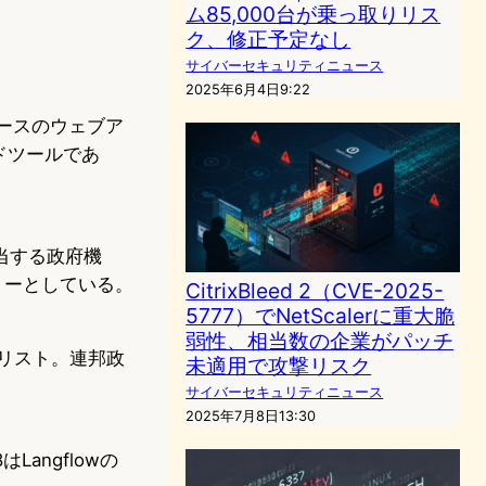
ム85,000台が乗っ取りリス
ク、修正予定なし
サイバーセキュリティニュース
2025年6月4日9:22
ベースのウェブア
ドツールであ
当する政府機
モットーとしている。
CitrixBleed 2（CVE-2025-
5777）でNetScalerに重大脆
弱性、相当数の企業がパッチ
のリスト。連邦政
未適用で攻撃リスク
サイバーセキュリティニュース
2025年7月8日13:30
angflowの