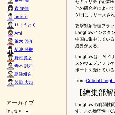
乗杉 海
セキュリティ企業Hor
他の研究者によって
森 祐佳
31日にリリースされた
omote
りょうとく
攻撃対象管理プラッ
Langflowイン
Ami
中国に集中している。
荒木 啓介
必要がある。
菊池 紗槻
Langflowは、
野村貴之
スのウェブアプリケー
寺本 誠司
ポートを受けている
島津耕造
from:
Critical Lang
苦田 大起
【編集部解
アーカイブ
Langflowの脆
す。この脆弱性（CV