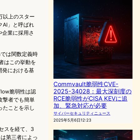
で5万以上のスター
AI」と呼ばれ
や企業に採用さ
onでは関数定義時
発者はこの挙動を
開発における基
Commvault脆弱性CVE-
2025-34028：最大深刻度の
low脆弱性は認
RCE脆弱性がCISA KEVに追
攻撃者でも簡単
加、緊急対応が必要
ったことを示し
サイバーセキュリティニュース
2025年5月6日12:23
ロセスを経て、3
には第三者によっ