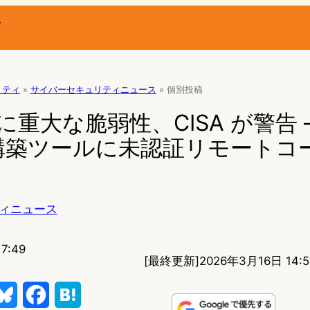
ー
リティ
»
サイバーセキュリティニュース
»
個別投稿
w に重大な脆弱性、CISA が警告 –
構築ツールに未認証リモートコ
ィニュース
7:49
[最終更新]
2026年3月16日 14:5
B
F
H