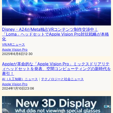
Disney・A24がMeta独占VRコンテンツ制作交渉中｜
「Loma」ヘッドセットでApple Vision Pro対抗戦略が本格
化
VR/ARニュース
Apple Vision Pro
2025年6月6日12:30
Appleが革命的な「Apple Vision Pro」ミックスドリアリテ
ィヘッドセットを発表、空間コンピューティングの新時代を
牽引！
AI（人工知能）ニュース
｜
テクノロジーと社会ニュース
Apple Vision Pro
2024年1月10日23:06