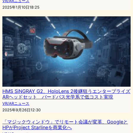
VR/ARニュース
2025年1月10日18:25
HMS SiNGRAY G2、HoloLens 2後継狙うエンタープライズ
ARヘッドセット バードバス光学系で低コスト実現
VR/ARニュース
2025年9月26日12:30
「マジックウィンドウ」でリモート会議が変革、Googleと
HPがProject Starlineを商業化へ