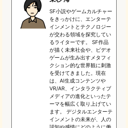
o
s
b
n
SF小説やゲームカルチャー
d
k
o
a
をきっかけに、エンターテ
o
y
o
インメントとテクノロジー
が交わる領域を探究してい
n
k
るライターです。 SF作品
が描く未来社会や、ビデオ
ゲームが生み出すメタフィ
クション的な世界観に刺激
を受けてきました。現在
は、AI生成コンテンツや
VR/AR、インタラクティブ
メディアの進化といったテ
ーマを幅広く取り上げてい
ます。 デジタルエンターテ
インメントの未来が、人の
認知や感情にどのように働