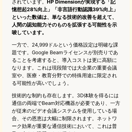
されています。
HP Dimensionが実現する「記
憶想起28%向上」「非言語行動認識39%向上」
といった数値は、単なる技術的改善を超えて、
人間の認知能力そのものを拡張する可能性を示
唆しています。
一方で、24,999ドルという価格設定は明確な課
題です。Google Beamライセンスが別売りであ
ることを考慮すると、導入コストは更に高額に
なります。これは現段階では大企業の重要会議
室や、医療・教育分野での特殊用途に限定され
る可能性が高いでしょう。
技術的な制約も存在します。3D体験を得るには
通信の両端でBeam対応機器が必要であり、一方
が従来のビデオ会議システムを使用している場
合、その恩恵は大幅に制限されます。ネットワ
ーク効果が重要な通信技術において、これは普