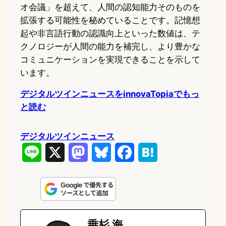
オ会議」を超えて、人間の認知能力そのものを
拡張する可能性を秘めていることです。記憶想
起や非言語行動の認識向上といった数値は、テ
クノロジーが人間の能力を補完し、より豊かな
コミュニケーションを実現できることを示して
います。
デジタルツインニュースをinnovaTopiaでもっ
と読む
デジタルツインニュース
L
X
M
B
F
H
i
a
l
a
a
n
s
u
c
t
e
t
e
e
e
乗杉 海