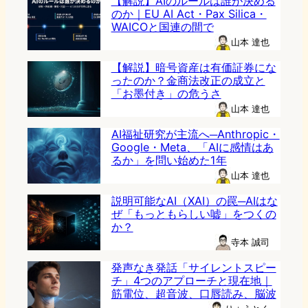
【解説】AIのルールは誰が決める
のか｜EU AI Act・Pax Silica・
WAICOと国連の間で
山本 達也
【解説】暗号資産は有価証券にな
ったのか？金商法改正の成立と
「お墨付き」の危うさ
山本 達也
AI福祉研究が主流へ─Anthropic・
Google・Meta、「AIに感情はあ
るか」を問い始めた1年
山本 達也
説明可能なAI（XAI）の罠─AIはな
ぜ「もっともらしい嘘」をつくの
か？
寺本 誠司
発声なき発話「サイレントスピー
チ」4つのアプローチと現在地｜
筋電位、超音波、口唇読み、脳波