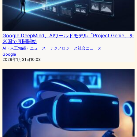
Google DeepMind、AIワールドモデル「Project Genie」を
米国で展開開始
AI（人工知能）ニュース
｜
テクノロジーと社会ニュース
Google
2026年1月31日10:03