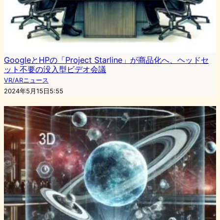
GoogleとHPの「Project Starline」が商品化へ、ヘッドセ
ット不要の没入型ビデオ会議
VR/ARニュース
2024年5月15日5:55