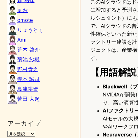
森 祐佳
このAIクラウドは
に増加すると予測さ
まお
ルシュタント）にも
omote
で、AIクラウドの
りょうとく
性確保といった新たな
Ami
ァクトリー建設を計
荒木 啓介
ジェクトは、産業構
す。
菊池 紗槻
野村貴之
【用語解説
寺本 誠司
Blackwel
島津耕造
NVIDIAが
苦田 大起
り、高い演算
AIファクトリ
AIモデルの
アーカイブ
やAIワークフ
Neuraver