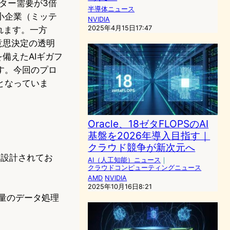
ター需要が3倍
半導体ニュース
小企業（ミッテ
NVIDIA
2025年4月15日17:47
れます。一方
意思決定の透明
を備えたAIギガフ
す。今回のプロ
となっていま
Oracle、18ゼタFLOPSのAI
基盤を2026年導入目指す｜
クラウド競争が新次元へ
に設計されてお
AI（人工知能）ニュース
｜
クラウドコンピューティングニュース
AMD
NVIDIA
2025年10月16日8:21
量のデータ処理