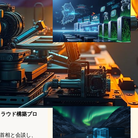
NVIDIA×韓国、史上最大規模
のAI投資｜Samsung・SK・
Hyundaiが描く「インテリジ
ェンス輸出国」の未来
AI（人工知能）ニュース
｜
テクノロジーと経済ニュース
｜
半導体ニュース
SAMSUNG
NVIDIA
2025年11月5日13:00
Iクラウド構築プロ
首相と会談し、