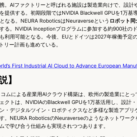
携。AIファクトリーと呼ばれる施設は製造業向けで、設計
供する。初期段階ではNVIDIA Blackwell GPUを1万
となる。NEURA RoboticsはNeuraverseという
ロボット同
する。NVIDIA Inceptionプログラムに参加する約900社
利用可能となる。今後、EUとドイツは2027年稼働予定の1
クトリー計画も進めている。
rld’s First Industrial AI Cloud to Advance European Manu
説】
ツテレコムによる産業用AIクラウド構築は、欧州の製造業にと
トは、NVIDIAのBlackwell GPUを1万基活用し、設
ン・デジタルツイン・ロボティクスなど多様な製造アプリ
NEURA RoboticsのNeuraverseのようなネットワ
ムで学び合う仕組みも実現されつつあります。