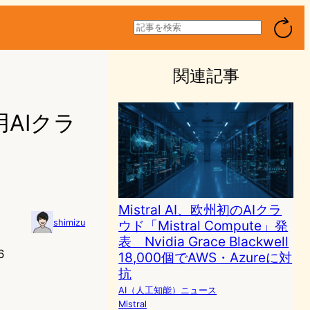
検
索
関連記事
用AIクラ
Mistral AI、欧州初のAIクラ
ウド「Mistral Compute」発
shimizu
表 Nvidia Grace Blackwell
6
18,000個でAWS・Azureに対
抗
AI（人工知能）ニュース
Mistral