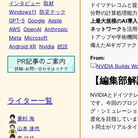
インタビュー
取材
ドイツテレコムと提
Windows11
防災テック
分野の計算処理能力を提
GPT-5
Google
Apple
上最大規模のAI導入
ネットワーク
を活用
AWS
OpenAI
Anthropic
トアップや学術機関も
Meta
Microsoft
備えたAIギガファ
Android XR
Nvidia
総説
From:
NVIDIA Builds Wo
【編集部解
NVIDIAとドイ
ライター一覧
です。今回のプロジェク
グ・シミュレーショ
乗杉 海
度化を目指しています。
ト同士がリアルタイ
山本 達也