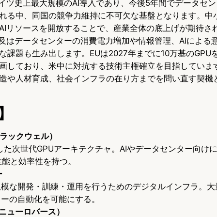
ドイツ史上最大規模のAI導入であり、今後5年間でデータセン
れる中、同国の競争力維持に不可欠な基盤となります。中
AIリソースを開放することで、産業全体の底上げが期待さ
普及はデータセンターの消費電力増加や情報管理、AIによる
課題も生み出します。EUは2027年までに10万基のGPU
画しており、米中に対抗する技術主権確立を目指していま
造や人材育成、社会インフラの在り方までを問い直す契機
】
l（ブラックウェル）
開発した次世代GPUアーキテクチャ。AIやデータセンター向け
性能と効率性を持つ。
ー
大規模な開発・訓練・運用を行うためのデジタルインフラ。大
ローの自動化を可能にする。
se（ニューロバース）