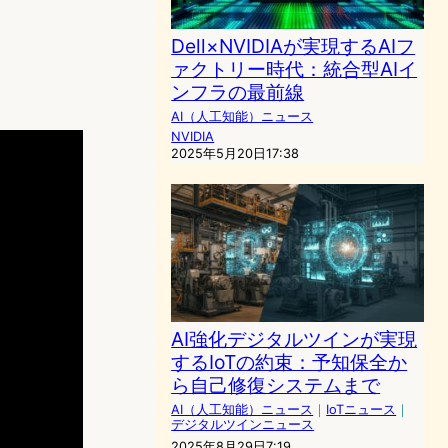
Dell×NVIDIAが実現するAIフ
ァクトリー時代：統合型AIイ
ンフラの最前線
AI（人工知能）ニュース
NVIDIA
2025年5月20日17:38
AI強化デジタルツインが実現
するIoTの約束：予知保全か
ら自己修復システムまで
AI（人工知能）ニュース
｜
IoTニュース
｜
デジタルツインニュース
2025年8月29日7:19