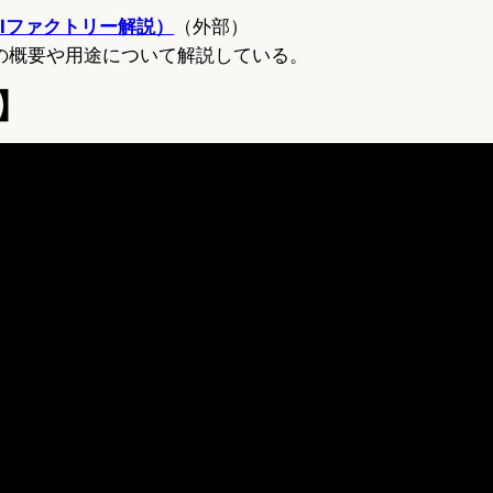
o（AIファクトリー解説）
（外部）
ーの概要や用途について解説している。
】