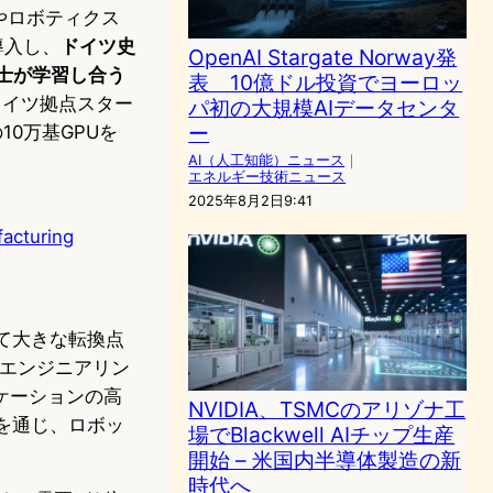
やロボティクス
基導入し、
ドイツ史
OpenAI Stargate Norway発
士が学習し合う
表 10億ドル投資でヨーロッ
のドイツ拠点スター
パ初の大規模AIデータセンタ
ー
0万基GPUを
AI（人工知能）ニュース
｜
エネルギー技術ニュース
2025年8月2日9:41
facturing
って大きな転換点
計・エンジニアリン
ケーションの高
NVIDIA、TSMCのアリゾナ工
ークを通じ、ロボッ
場でBlackwell AIチップ生産
開始 – 米国内半導体製造の新
時代へ