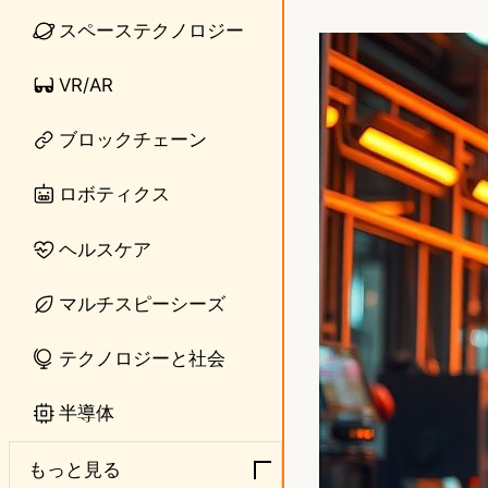
i
a
スペーステクノロジー
n
s
VR/AR
e
t
o
ブロックチェーン
d
ロボティクス
o
ヘルスケア
n
マルチスピーシーズ
テクノロジーと社会
半導体
もっと見る