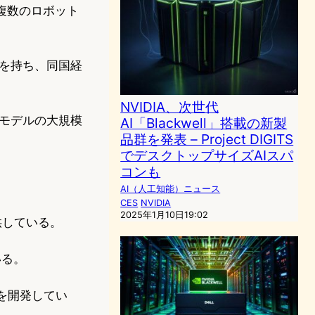
。複数のロボット
を持ち、同国経
NVIDIA、次世代
Iモデルの大規模
AI「Blackwell」搭載の新製
品群を発表 – Project DIGITS
でデスクトップサイズAIスパ
コンも
AI（人工知能）ニュース
CES
NVIDIA
2025年1月10日19:02
供している。
いる。
術を開発してい