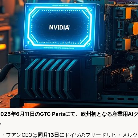
2025年6月11日のGTC Parisにて、欧州初となる産業用A
。
ン・フアンCEOは
同月13日に
ドイツのフリードリヒ・メルツ