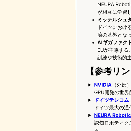
NEURA R
が相互に学習
ミッテルシュタン
ドイツにおけ
済の基盤とな
AIギガファク
EUが主導する
訓練や技術的
【参考リン
NVIDIA
（外部
GPU開発の世
ドイツテレコム（De
ドイツ最大の通
NEURA Robotic
認知ロボティクス
る。