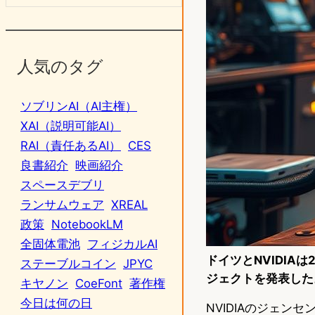
人気のタグ
ソブリンAI（AI主権）
XAI（説明可能AI）
RAI（責任あるAI）
CES
良書紹介
映画紹介
スペースデブリ
ランサムウェア
XREAL
政策
NotebookLM
全固体電池
フィジカルAI
ドイツとNVIDIAは
ステーブルコイン
JPYC
ジェクトを発表した
キヤノン
CoeFont
著作権
今日は何の日
NVIDIAのジェンセ