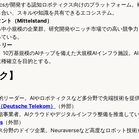
oboticsが開発する認知ロボティクス向けのプラットフォーム
し合い、スキルや知識を共有できるエコシステム。
ト（Mittelstand）
る中小規模の企業群。研究開発やニッチ市場での高い競争力
っている。
トリー
、10万基規模のAIチップを備えた大規模AIインフラ施設。A
主権確立を目的とする。
ク】
）
界的リーダー。AIやロボティクスなど多分野で先端技術を提
utsche Telekom）
（外部）
信事業者。AIクラウドやデジタルインフラ整備を推進して
s
（外部）
分野のドイツ企業。Neuraverseなど高度なロボット技