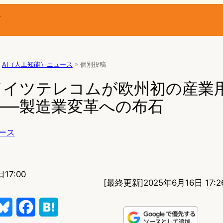
ー
AI（人工知能）ニュース
»
個別投稿
A×ドイツテレコムが欧州初の産業
——製造業変革への布石
ース
17:00
[最終更新]
2025年6月16日 17:2
B
F
H