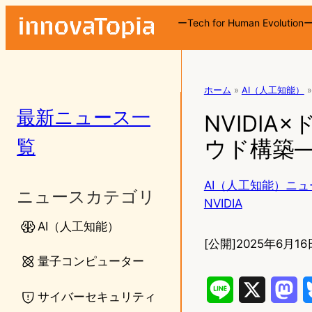
ーTech for Human Evolution
ホーム
»
AI（人工知能）
»
最新ニュース一
NVIDI
覧
ウド構築
AI（人工知能）ニュ
ニュースカテゴリ
NVIDIA
AI（人工知能）
[公開]
2025年6月16日
量子コンピューター
L
X
M
サイバーセキュリティ