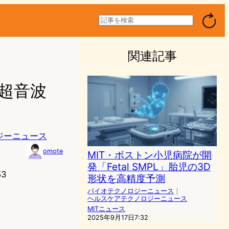
検
索
関連記事
ル超音波
ジーニュース
omote
MIT・ボストン小児病院が開
発「Fetal SMPL」胎児の3D
53
形状を高精度予測
バイオテクノロジーニュース
｜
ヘルスケアテクノロジーニュース
MITニュース
2025年9月17日7:32