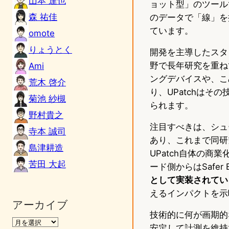
山本 達也
ョット型」のツール
森 祐佳
のデータで「線」を
ています。
omote
りょうとく
開発を主導したスタ
野で長年研究を重ね
Ami
ングデバイスや、こ
荒木 啓介
り、UPatchはそ
菊池 紗槻
られます。
野村貴之
注目すべきは、シュー教
寺本 誠司
あり、これまで同研
島津耕造
UPatch自体の
苦田 大起
ード側からはSafer
として実装されてい
えるインパクトを示
アーカイブ
技術的に何が画期的
安定して計測を維持