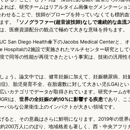
よれば、研究チームはリアルタイム画像セグメンテーション
合わせることで、技師がプローブを持っていなくても標的血
ます。
「ソノグラファー(超音波技師)なしで連続的な血流
は、医療資源配分の観点で極めて大きな意味を持ちます。
an Diego Health傘下のJacobs Medical Cente
cliffe Hospitalの2施設で実施されたマルチセンター研究と
境で同等の性能が再現できたという事実は、技術の汎用性
しょう。論文中では、健常妊娠に加えて、妊娠糖尿病、妊
前症)、胎児発育不全、在胎週数に対して大きい児(LGA)と
広いカテゴリでデータが取得されています。研究チームが
GR)は、
世界の全妊娠の約10%に影響する疾患
であり、こ
ーバルな公衆衛生上のインパクトが大きい領域です。
げると、その意義はさらに鮮明になります。2019年の世
計約200万人にのぼり、地域格差も著しく、西・中央アフリカ