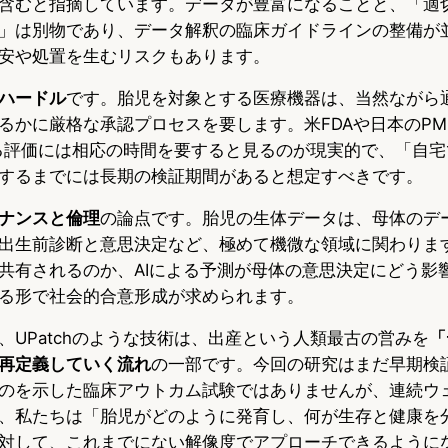
含むと指摘しています。データが豊富になることと、「適
」は別物であり、データ解釈の臨床ガイドラインの整備が
安や処置を生むリスクもあります。
ハードル
です。胎児を対象とする医療機器は、当然ながら
るかに厳格な承認プロセスを要します。米FDAや日本のPM
る評価には相応の時間を要すると見るのが現実的で、「自宅
するまでには長期の検証期間があると想定すべきです。
ナンスと倫理
の論点です。胎児の生体データは、母体のデ
出生前診断と意思決定など、極めて機微な領域に関わりま
共有されるのか、AIによる予測が母体の意思決定にどう影
る形で社会的合意形成が求められます。
、UPatchのような技術は、出産という人類最古の営みを
「
再定義していく流れ
の一部です。今回の研究はまだ早期検
のを示した臨床アウトカム試験ではありませんが、連続ウ
、私たちは「胎児がどのように発育し、何が生存と健康を
対して、これまでにない解像度でアプローチできるように