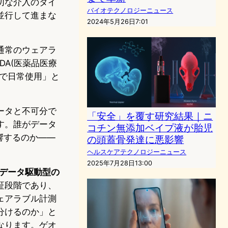
切な介入のタイ
バイオテクノロジーニュース
並行して進まな
2024年5月26日7:01
通常のウェアラ
DA(医薬品医療
で日常使用」と
ータと不可分で
「安全」を覆す研究結果｜ニ
す。誰がデータ
コチン無添加ベイプ液が胎児
響するのか——
の頭蓋骨発達に悪影響
ヘルスケアテクノロジーニュース
2025年7月28日13:00
データ駆動型の
証段階であり、
ェアラブル計測
分けるのか」と
なります。ゲオ