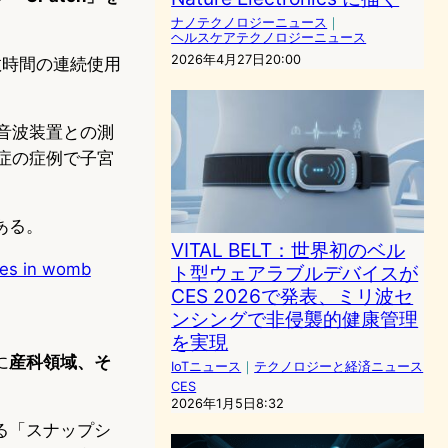
ナノテクノロジーニュース
｜
ヘルスケアテクノロジーニュース
2026年4月27日20:00
hは数時間の連続使用
音波装置との測
症の症例で子宮
ある。
VITAL BELT：世界初のベル
bies in womb
ト型ウェアラブルデバイスが
CES 2026で発表、ミリ波セ
ンシングで非侵襲的健康管理
を実現
に
産科領域、そ
IoTニュース
｜
テクノロジーと経済ニュース
CES
2026年1月5日8:32
る「スナップシ