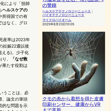
ル化により「技師
の警鐘
ち
ヘルスケアの
ヘルスケアテクノロジーニュース
｜
バイオテクノロジーニュース
中所得国での有
マイクロバイオーム
ではなく、グロ
2025年8月23日10:05
産率は2023年
の妊娠22週以後
超える)。少子化
おり、
「なぜ救
が果たす役割は
いうことは、必
クモの糸から着想を得た皮膚
際、論文の筆頭
印刷センサー、健康からVR
続的な問題を示
まで革新