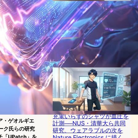
シカゴ大学研究の皮膚のよう
に伸びる電子パッチ｜体に貼
ったままAIが動く、サーバー
不要の医療デバイスが実証段
階へ
AI（人工知能）ニュース
｜
エッジコンピューティングニュース
｜
ヘルスケアテクノロジーニュース
2026年6月8日17:42
充電いらずのシャツが血圧を
ア・ゲオルギエ
計測──NUS・清華大ら共同
ム・パーク氏らの研究
研究、ウェアラブルの次を
UPatch」を
Nature Electronics に描く