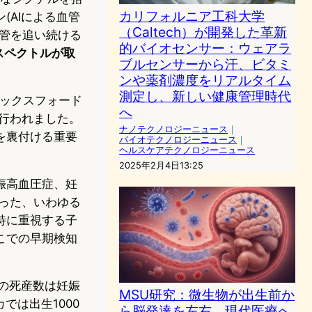
カリフォルニア工科大学
(AIによる血管
（Caltech）が開発した革新
管を追い続ける
的バイオセンサー：ウェアラ
スペクトルが取
ブルセンサーから汗、ビタミ
ンや薬剤濃度をリアルタイム
測定し、新しい健康管理時代
rと、オックスフォード
へ
して行われました。
ナノテクノロジーニュース
｜
を裏付ける重要
バイオテクノロジーニュース
｜
ヘルスケアテクノロジーニュース
2025年2月4日13:25
娠高血圧症、妊
いった、いわゆる
特に重視する子
こでの早期検知
界の死産数は妊娠
MSU研究：微生物が出生前か
では出生1000
ら脳発達を左右、現代医療へ