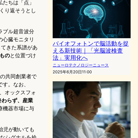
私たちは「点」
っくり返そうとし
ラブル超音波分
の心臓モニタリ
バイオフォトンで脳活動を捉
してきた系譜があ
える新技術｜「光脳波検査
もの
と位置づけ
法」実用化へ
ニューロテクノロジーニュース
2025年6月20日11:00
LLCの共同創業者で
です。なお、
り、オックスフォ
終わらず、産業
療機器市場に与
胎児が動いても
弱なシグナルを拾