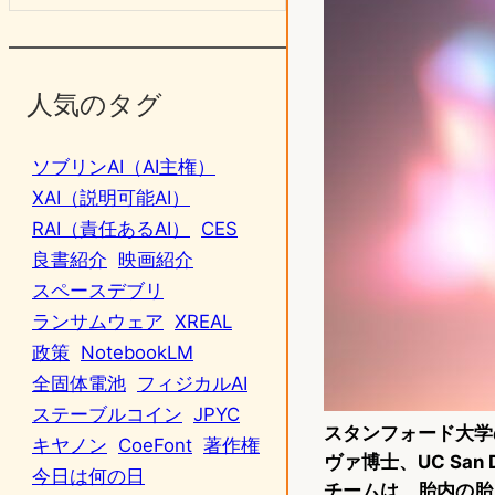
人気のタグ
ソブリンAI（AI主権）
XAI（説明可能AI）
RAI（責任あるAI）
CES
良書紹介
映画紹介
スペースデブリ
ランサムウェア
XREAL
政策
NotebookLM
全固体電池
フィジカルAI
ステーブルコイン
JPYC
スタンフォード大学
キヤノン
CoeFont
著作権
ヴァ博士、UC San D
今日は何の日
チームは、胎内の胎