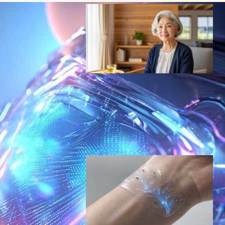
ウェアラブル超音波で在宅医
療革命：MIT主導WITEC、心
血管の48時間断続イメージン
グで慢性疾患管理を変える
ヘルスケアテクノロジーニュース
2026年2月4日20:00