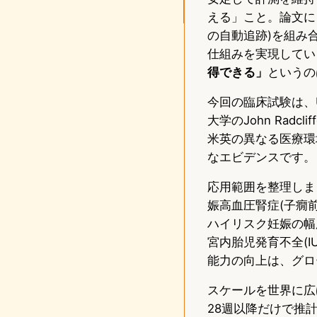
える」こと。論文に
の自動追跡)を組み
仕組みを実現してい
得できる」
というの
今回の臨床試験は、UC S
大学のJohn Rad
米英の異なる医療環
なエビデンスです。
応用範囲を整理しま
娠高血圧腎症(子癇
ハイリスク妊娠の幅
宮内胎児発育不全(IU
能力の向上は、グロ
スケールを世界に広
28週以降だけで推