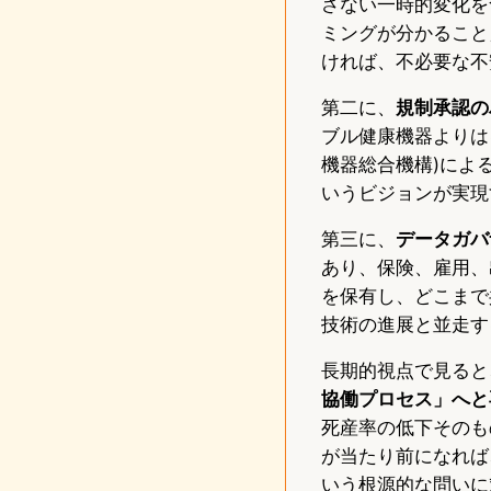
さない一時的変化を
ミングが分かること
ければ、不必要な不
第二に、
規制承認の
ブル健康機器よりは
機器総合機構)によ
いうビジョンが実現
第三に、
データガバ
あり、保険、雇用、
を保有し、どこまで
技術の進展と並走す
長期的視点で見ると
協働プロセス」へと
死産率の低下そのも
が当たり前になれば
いう根源的な問いに