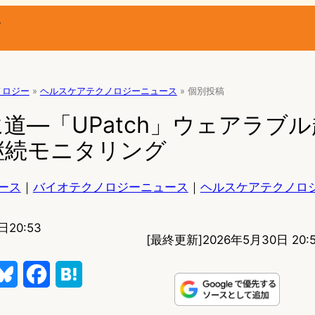
ー
ノロジー
»
ヘルスケアテクノロジーニュース
»
個別投稿
道―「UPatch」ウェアラブ
継続モニタリング
ース
｜
バイオテクノロジーニュース
｜
ヘルスケアテクノロ
日20:53
[最終更新]
2026年5月30日 20:
B
F
H
l
a
a