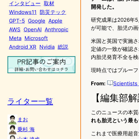
インタビュー
取材
開発した。
Windows11
防災テック
研究成果は2026年5月
GPT-5
Google
Apple
が可能で、胎児の画
AWS
OpenAI
Anthropic
Meta
Microsoft
米国と英国で実施さ
Android XR
Nvidia
総説
定値の一致が確認さ
内胎児発育不全を検
現時点ではプルーフ
From:
Scientists
【編集部解
ライター一覧
このニュースの本質
まお
れも胎児という最も
乗杉 海
これまで医療用超音