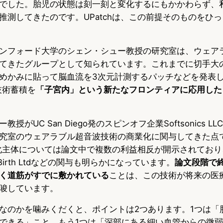
でした。胎児の状態は刻一刻と変化するにもかかわらず、
推測してきたのです。UPatchは、この前提そのものをひ
ンフォード大学のシェン・シュー教授の研究室は、ウェア
てきたグループとして知られています。これまでに切手大
めかみに貼って脳血流を3次元計測するパッチなどを発表
の技術蓄積を
「子宮内」という新たなフロンティアに応用した
授がUC San Diego発のスピンオフ企業Softsonics 
究室のウェアラブル超音波技術の商業化に関与してきた点
商業化主体については論文中で複数の利益相反が開示されてお
 Birth Ltdなどの関与も明らかになっています。
論文段階で
く道筋がすでに敷かれている
ことは、この技術が将来の医
唆しています。
なのかを噛みくだくと、ポイントは2つあります。1つは「
できる」こと。もう1つは「深部にある細い血管からの微