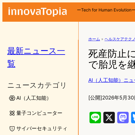
ーTech for Human Evolution
ホーム
»
ヘルスケアテク
最新ニュース一
死産防止に
覧
で胎児を
AI（人工知能）ニュ
ニュースカテゴリ
[公開]
2026年5月30
AI（人工知能）
量子コンピューター
L
X
M
サイバーセキュリティ
i
a