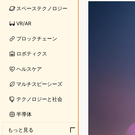
n
s
スペーステクノロジー
e
t
VR/AR
o
ブロックチェーン
d
o
ロボティクス
n
ヘルスケア
マルチスピーシーズ
テクノロジーと社会
半導体
もっと見る