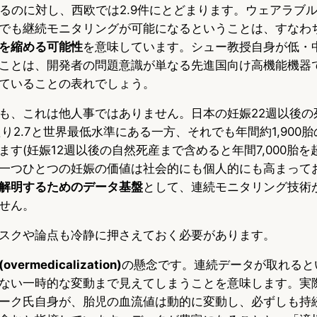
達するのに対し、西欧では2.9件にとどまります。ウェアラブ
でも継続モニタリングが可能になるということは、すなわ
を縮める可能性
を意味しています。シュー教授自身が低・
ことは、開発者の問題意識が単なる先進国向け高機能機器
ていることの表れでしょう。
も、これは他人事ではありません。日本の妊娠22週以後の死
たり2.7と世界最低水準にある一方、それでも年間約1,900胎
す(妊娠12週以後の自然死産まで含めると年間7,000胎を
一つひとつの妊娠の価値は社会的にも個人的にも高まって
解明するためのデータ基盤
として、連続モニタリング技術
せん。
スクや論点も冷静に押さえておく必要があります。
ermedicalization)
の懸念です。連続データが取れると
ない一時的な変動まで見えてしまうことを意味します。実
ーク氏自身が、胎児の血流値は動的に変動し、必ずしも持