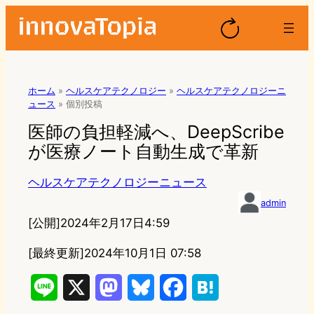
ホーム
»
ヘルスケアテクノロジー
»
ヘルスケアテクノロジーニ
ュース
»
個別投稿
医師の負担軽減へ、DeepScribe
が医療ノート自動生成で革新
ヘルスケアテクノロジーニュース
admin
[公開]
2024年2月17日4:59
[最終更新]
2024年10月1日 07:58
L
X
M
B
F
H
i
a
l
a
a