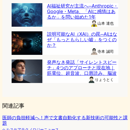
AI福祉研究が主流へ─Anthropic・
Google・Meta、「AIに感情はあ
るか」を問い始めた1年
山本 達也
説明可能なAI（XAI）の罠─AIはな
ぜ「もっともらしい嘘」をつくの
か？
寺本 誠司
発声なき発話「サイレントスピー
チ」4つのアプローチと現在地｜
筋電位、超音波、口唇読み、脳波
りょうとく
関連記事
医師の負担軽減へ！声で文書自動化する新技術の可能性と課
題
ヘルスケアテクノロジーニュース