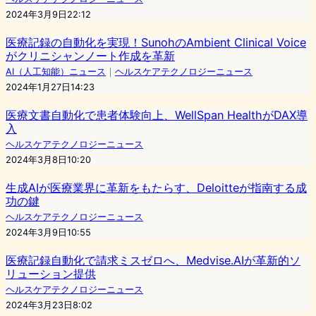
2024年3月9日22:12
医療記録の自動化を実現！SunohのAmbient Clinical Voice
がクリニシャンノート作成を革新
AI（人工知能）ニュース
｜
ヘルスケアテクノロジーニュース
2024年1月27日14:23
医療文書自動化で患者体験向上、WellSpan HealthがDAX導
入
ヘルスケアテクノロジーニュース
2024年3月8日10:20
生成AIが医療業界に革新をもたらす、Deloitteが指南する成
功の鍵
ヘルスケアテクノロジーニュース
2024年3月9日10:55
医療記録自動化で請求ミスゼロへ、Medvise.AIが革新的ソ
リューション提供
ヘルスケアテクノロジーニュース
2024年3月23日8:02