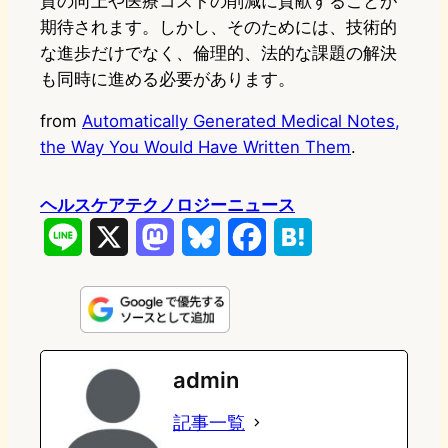
質の向上や医療コストの削減に貢献することが
期待されます。しかし、そのためには、技術的
な進歩だけでなく、倫理的、法的な課題の解決
も同時に進める必要があります。
from
Automatically Generated Medical Notes,
the Way You Would Have Written Them
.
ヘルスケアテクノロジーニュース
L
X
M
B
F
H
i
a
l
a
a
n
s
u
c
t
e
t
e
e
e
admin
o
s
b
n
記事一覧
d
k
o
a