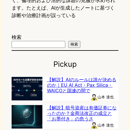
く、倫理的および法的な課題の克服が求められ
ます。たとえば、AIが生成したノートに基づく
診断や治療計画が誤っている
検索
検索
Pickup
【解説】AIのルールは誰が決める
のか｜EU AI Act・Pax Silica・
WAICOと国連の間で
山本 達也
【解説】暗号資産は有価証券にな
ったのか？金商法改正の成立と
「お墨付き」の危うさ
山本 達也