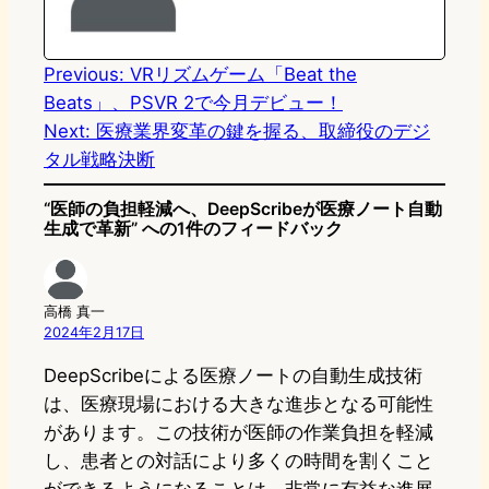
o
y
o
n
k
Previous:
VRリズムゲーム「Beat the
Beats」、PSVR 2で今月デビュー！
Next:
医療業界変革の鍵を握る、取締役のデジ
タル戦略決断
“医師の負担軽減へ、DeepScribeが医療ノート自動
生成で革新” への1件のフィードバック
高橋 真一
2024年2月17日
DeepScribeによる医療ノートの自動生成技術
は、医療現場における大きな進歩となる可能性
があります。この技術が医師の作業負担を軽減
し、患者との対話により多くの時間を割くこと
ができるようになることは、非常に有益な進展