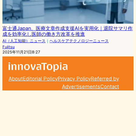
富士通Japan、医療文章作成支援AIを実用化｜退院サマリ作
成を効率化し医師の働き方改革を推進
AI（人工知能）ニュース
｜
ヘルスケアテクノロジーニュース
Fujitsu
2025年11月21日8:27
About
Editorial Policy
Privacy Policy
Referred by
Advertisements
Contact